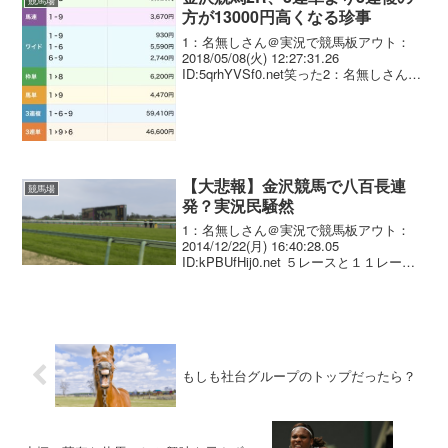
競馬場
方が13000円高くなる珍事
1：名無しさん＠実況で競馬板アウト：
2018/05/08(火) 12:27:31.26
ID:5qrhYVSf0.net笑った2：名無しさん＠
実況で競馬板アウト：2018/05/08(火)
12:29:01.07 ID:lYyrpmfe0....
【大悲報】金沢競馬で八百長連
競馬場
発？実況民騒然
1：名無しさん＠実況で競馬板アウト：
2014/12/22(月) 16:40:28.05
ID:kPBUfHij0.net ５レースと１１レース
で八百長 >>126-155ぐらいまでが５レー
ス 552から現在も燃えてるのが１０レー
ス3：名無し...
もしも社台グループのトップだったら？