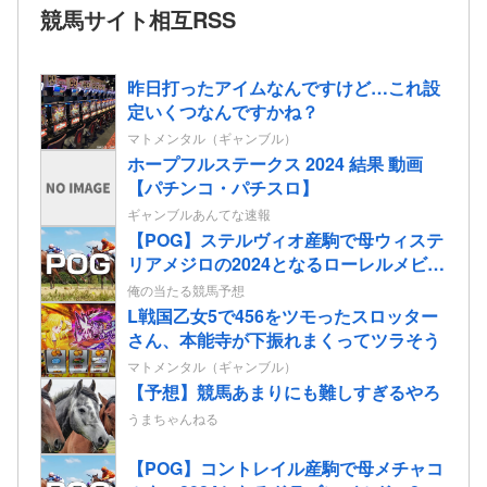
競馬サイト相互RSS
昨日打ったアイムなんですけど…これ設
定いくつなんですかね？
マトメンタル（ギャンブル）
ホープフルステークス 2024 結果 動画
【パチンコ・パチスロ】
ギャンブルあんてな速報
【POG】ステルヴィオ産駒で母ウィステ
リアメジロの2024となるローレルメビウ
スの2歳情報
俺の当たる競馬予想
L戦国乙女5で456をツモったスロッター
さん、本能寺が下振れまくってツラそう
マトメンタル（ギャンブル）
【予想】競馬あまりにも難しすぎるやろ
うまちゃんねる
【POG】コントレイル産駒で母メチャコ