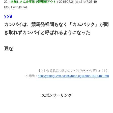
22：
名無しさん＠実況で競馬板アウト
：2015/07/21(火) 21:47:25.40
ID:+Hiw0h/l0.net
>>9
カンパイは、競馬発祥間もなく「カムバック」が聞
き取れずカンパイと呼ばれるようになった
豆な
【？】金沢競馬で謎のカンパイ(ｽﾀｰﾄやり直し)【？】
引用元：
http://yomogi.2ch.sc/test/read.cgi/keiba/1437481068
スポンサーリンク