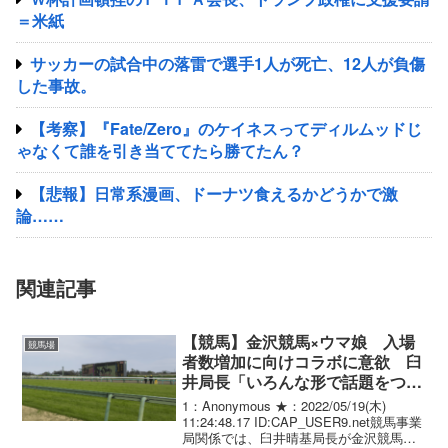
＝米紙
サッカーの試合中の落雷で選手1人が死亡、12人が負傷
した事故。
【考察】『Fate/Zero』のケイネスってディルムッドじ
ゃなくて誰を引き当ててたら勝てたん？
【悲報】日常系漫画、ドーナツ食えるかどうかで激
論……
関連記事
【競馬】金沢競馬×ウマ娘 入場
競馬場
者数増加に向けコラボに意欲 臼
井局長「いろんな形で話題をつく
ることが必要」
1：Anonymous ★：2022/05/19(木)
11:24:48.17 ID:CAP_USER9.net競馬事業
局関係では、臼井晴基局長が金沢競馬の