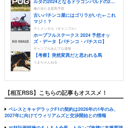
ルタの2024となるドラゴンバルドの2歳
情報
俺の当たる競馬予想
古いパチンコ屋にはゴリラがいた←これ
マジ！？
マトメンタル（ギャンブル）
ホープフルステークス 2024 予想オッ
ズ・データ【パチンコ・パチスロ】
ギャンブルあんてな速報
【考察】突然変異だと思われる馬
うまちゃんねる
【相互RSS】こちらの記事もオススメ！
ペレスとキャデラックF1の契約は2026年の1年のみ、
2027年に向けてウィリアムズと交渉開始との情報
Ｗ杯計画頓挫のＦＩＦＡ会長、トランプ政権に支援要請