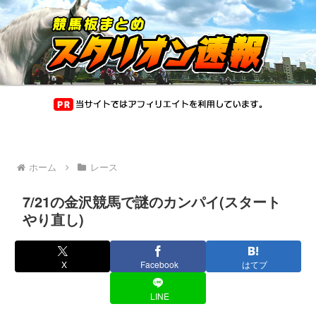
ホーム
レース
7/21の金沢競馬で謎のカンパイ(スタート
やり直し)
X
Facebook
はてブ
LINE