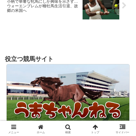
小柄で華奢な牝馬にしか興味を示さず…
ウォーエンブレムが種牡馬生活引退、故
郷の米国へ
役立つ競馬サイト
メニュー
ホーム
検索
トップ
サイドバー