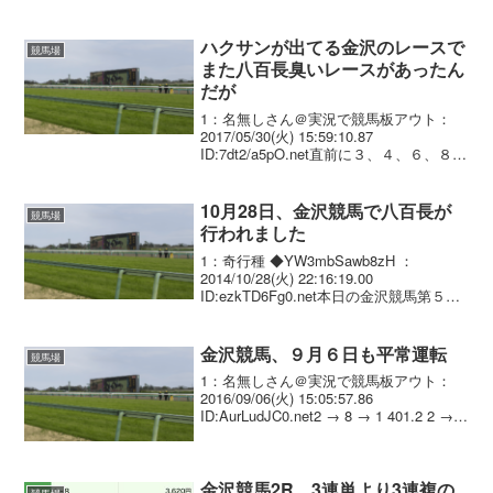
入場者数増加に向け、競走馬を擬人化し
たキャラクターが登場する人気ゲーム
「ウマ娘」との...
ハクサンが出てる金沢のレースで
競馬場
また八百長臭いレースがあったん
だが
1：名無しさん＠実況で競馬板アウト：
2017/05/30(火) 15:59:10.87
ID:7dt2/a5pO.net直前に３、４、６、８の
馬券にぶちこみ 結果は 【三連複】 3-4-6
1,510円 2人気 【三連単】 4-3-6 7,...
10月28日、金沢競馬で八百長が
競馬場
行われました
1：奇行種 ◆YW3mbSawb8zH ：
2014/10/28(火) 22:16:19.00
ID:ezkTD6Fg0.net本日の金沢競馬第５レ
ースにおいて八百長が行なわれました。
出馬表 動画 馬券が買い込まれていたのは
１・２・３・１０...
金沢競馬、９月６日も平常運転
競馬場
1：名無しさん＠実況で競馬板アウト：
2016/09/06(火) 15:05:57.86
ID:AurLudJC0.net2 → 8 → 1 401.2 2 → 8
→ 3 778.6 2 → 8 → 4 6531.8 2 → 8 → 5
1...
金沢競馬2R、3連単より3連複の