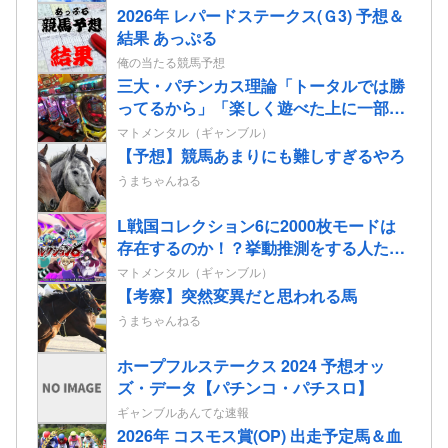
公開される！
2026年 レパードステークス(Ｇ3) 予想＆
結果 あっぷる
俺の当たる競馬予想
三大・パチンカス理論「トータルでは勝
ってるから」「楽しく遊べた上に一部還
元なんてむしろ良心的だよね」
マトメンタル（ギャンブル）
【予想】競馬あまりにも難しすぎるやろ
うまちゃんねる
L戦国コレクション6に2000枚モードは
存在するのか！？挙動推測をする人たち
も…
マトメンタル（ギャンブル）
【考察】突然変異だと思われる馬
うまちゃんねる
ホープフルステークス 2024 予想オッ
ズ・データ【パチンコ・パチスロ】
ギャンブルあんてな速報
2026年 コスモス賞(OP) 出走予定馬＆血