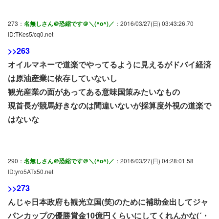
273：
名無しさん＠恐縮です＠＼(^o^)／
：2016/03/27(日) 03:43:26.70
ID:TKes5/cq0.net
>>263
オイルマネーで道楽でやってるように見えるがドバイ経済
は原油産業に依存していないし
観光産業の面があってある意味国策みたいなもの
現首長が競馬好きなのは間違いないが採算度外視の道楽で
はないな
290：
名無しさん＠恐縮です＠＼(^o^)／
：2016/03/27(日) 04:28:01.58
ID:yro5ATx50.net
>>273
んじゃ日本政府も観光立国(笑)のために補助金出してジャ
パンカップの優勝賞金10億円くらいにしてくれんかな(´・