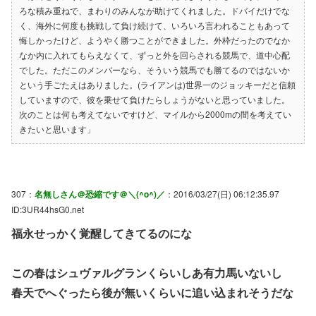
ろな積み重ねで、まわりのみんなが助けてくれました。ドバイだけでな
く、海外に何度も挑戦して負け続けて、いろいろ言われることもあって
悔しかったけど、ようやく勝つことができました。外枠だったのでなか
なか内に入れてもらえなくて、ずっと外を回らされる競馬で、道中心配
でした。ただこのメンバーなら、そういう競馬でも勝てるのではないか
という手ごたえはありました。(ライアンは)世界一のジョッキーだと信頼
していますので、彼を乗せて負けたらしょうがないと思っていました。
次のことは何も考えてないですけど、マイルから2000mの間を考えてい
きたいと思います」
307：
名無しさん＠恐縮です＠＼(^o^)／
：2016/03/27(日) 06:12:35.97
ID:3UR44hsG0.net
福永せっかく覚醒してきてるのにな
この春はシュヴァルグランくらいしあ有力馬いないし
春天でへぐったら後が無いくらいに追い込まれそうだな