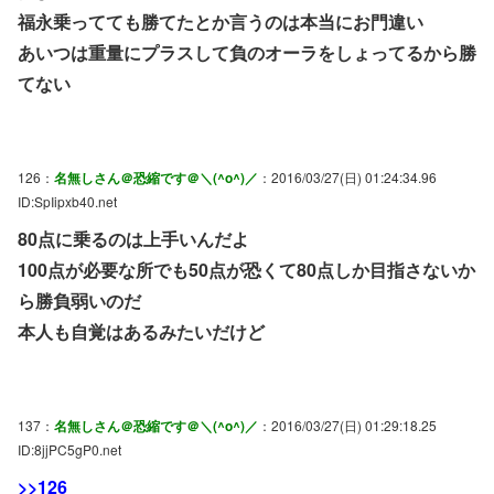
福永乗ってても勝てたとか言うのは本当にお門違い
あいつは重量にプラスして負のオーラをしょってるから勝
てない
126：
名無しさん＠恐縮です＠＼(^o^)／
：2016/03/27(日) 01:24:34.96
ID:SpIipxb40.net
80点に乗るのは上手いんだよ
100点が必要な所でも50点が恐くて80点しか目指さないか
ら勝負弱いのだ
本人も自覚はあるみたいだけど
137：
名無しさん＠恐縮です＠＼(^o^)／
：2016/03/27(日) 01:29:18.25
ID:8jjPC5gP0.net
>>126