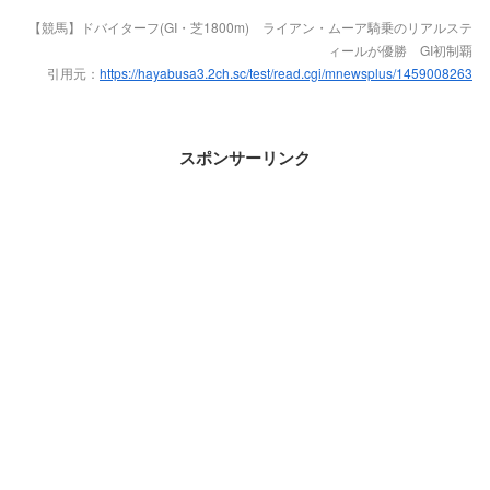
【競馬】ドバイターフ(GI・芝1800m) ライアン・ムーア騎乗のリアルステ
ィールが優勝 GI初制覇
引用元：
https://hayabusa3.2ch.sc/test/read.cgi/mnewsplus/1459008263
スポンサーリンク