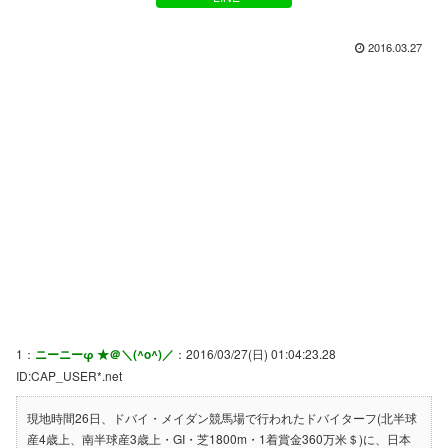
2016.03.27
1：
ニーニーφ ★＠＼(^o^)／
：2016/03/27(日) 01:04:23.28
ID:CAP_USER*.net
現地時間26日、ドバイ・メイダン競馬場で行われたドバイターフ(北半球
産4歳上、南半球産3歳上・GI・芝1800m・1着賞金360万米＄)に、日本