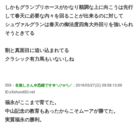
しかもグランプリホースがかなり順調な上に向こうは先行
して春天に必要な内々を回ることが出来るのに対して
シュヴァルグランは春天の御法度四角大外回りを強いられ
そうときてる
割と真面目に追い込まれてる
クラシック有力馬もいないしね
359：
名無しさん＠恐縮です＠＼(^o^)／
：2016/03/27(日) 09:58:13.69
ID:cXxhuvdS0.net
福永がここまで育てた。
中山記念の教育もあったからこそムーアが勝てた。
実質福永の勝利。