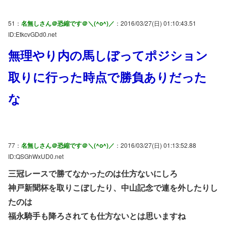
51：
名無しさん＠恐縮です＠＼(^o^)／
：2016/03/27(日) 01:10:43.51
ID:EtkcvGDd0.net
無理やり内の馬しぼってポジション
取りに行った時点で勝負ありだった
な
77：
名無しさん＠恐縮です＠＼(^o^)／
：2016/03/27(日) 01:13:52.88
ID:QSGhWxUD0.net
三冠レースで勝てなかったのは仕方ないにしろ
神戸新聞杯を取りこぼしたり、中山記念で連を外したりし
たのは
福永騎手も降ろされても仕方ないとは思いますね