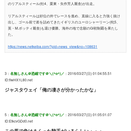
のリアルスティール(牡4、栗東・矢作芳人厩舎)が出走。
リアルスティールは好位の外でレースを進め、直線に入ると力強く抜け
出し、ゴール前で差を詰めてきたイギリスのユーロシャーリーン(牝5、
英・M.ボッティ厩舎)も退け優勝。海外の地で念願のGI初制覇を果たし
た。
https://news.netkeiba.com/?pid=news_view&no=108631
3：
名無しさん＠恐縮です＠＼(^o^)／
：2016/03/27(日) 01:04:55.51
ID:fiwHX1L80.net
ジャスタウェイ「俺の凄さが分かったかな」
5：
名無しさん＠恐縮です＠＼(^o^)／
：2016/03/27(日) 01:05:01.07
ID:EtkcvGDd0.net
この馬で負けまくった騎手がいるらしい・・・