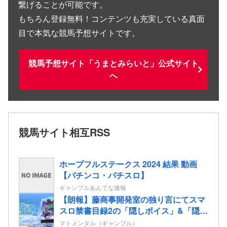
繋げることが可能です。
もちろん登録無料！コンテンツも充実している真面
目で本気な競馬予想サイトです。
競馬予想サイト「うまとみらいと」公式サイト
へ
競馬サイト相互RSS
ホープフルステークス 2024 結果 動画
【パチンコ・パチスロ】
ギャンブルあんてな速報
【朗報】藤商事開発室の独り言にてスマ
スロ禁書目録2の「隠しボイス」&「隠し
楽曲（telepath/Real）」解放コマンドが
マトメンタル（ギャンブル）