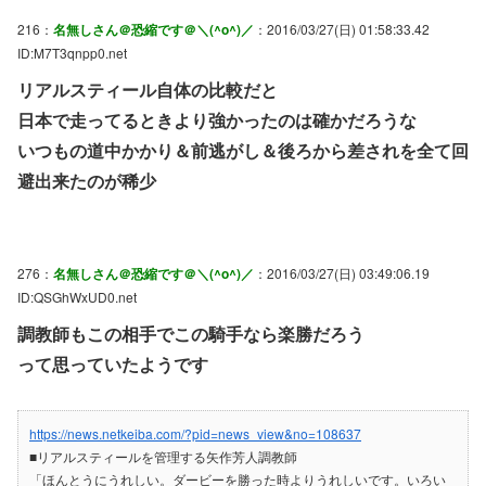
216：
名無しさん＠恐縮です＠＼(^o^)／
：2016/03/27(日) 01:58:33.42
ID:M7T3qnpp0.net
リアルスティール自体の比較だと
日本で走ってるときより強かったのは確かだろうな
いつもの道中かかり＆前逃がし＆後ろから差されを全て回
避出来たのが稀少
276：
名無しさん＠恐縮です＠＼(^o^)／
：2016/03/27(日) 03:49:06.19
ID:QSGhWxUD0.net
調教師もこの相手でこの騎手なら楽勝だろう
って思っていたようです
https://news.netkeiba.com/?pid=news_view&no=108637
■リアルスティールを管理する矢作芳人調教師
「ほんとうにうれしい。ダービーを勝った時よりうれしいです。いろい