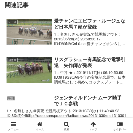
関連記事
愛チャンにエピファ・ルージュな
レース
ど日本馬７頭が登録
1：名無しさん＠実況で競馬板アウト：
2015/05/28(木) 23:58:36.17
ID:D89NACnL0.net愛チャンピオンＳに日
本馬７頭が登録 ９月１２日にアイルラン
ドのレパーズタウン競馬場で行われる ア
イリッシュチャンピオンＳ...
リスグラシュー有馬記念で電撃引
競走馬
退 矢作師が発表
1：牛丼 ★：2019/11/17(日) 06:10:50.99
ID:9tT9S8QA9今年の宝塚記念馬で、日本
調教馬として初めてコックスプレート・
豪Ｇ１を制したリスグラシュー（牝５
歳、栗東・矢作）が、有馬記念（１２月
２２日・中山）を最後...
ジェンティルドンナ ムーア騎手
話題
でＪＣ参戦
1： 名無しさん＠実況で競馬板アウト:2013/10/30(水) 11:49:40.93
ID:8Xq7j0Bi0ttp://race.sanspo.com/keiba/news/20131030/etc1310301
1370000-n1....
メニュー
ホーム
検索
トップ
サイドバー