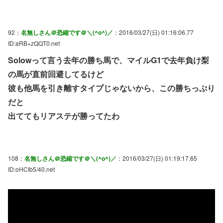
92：
名無しさん＠恐縮です＠＼(^o^)／
：2016/03/27(日) 01:16:06.77
ID:aRB+zQQT0.net
Solowって言う去年の勝ち馬で、マイルG1で去年負け梨
の馬が直前回避してるけど
彼も他馬を引き離すタイプじゃないから、この勝ちっぷり
だと
出ててもリアステが勝ってたわ
108：
名無しさん＠恐縮です＠＼(^o^)／
：2016/03/27(日) 01:19:17.65
ID:oHCIb5/40.net