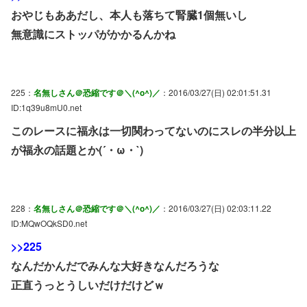
おやじもああだし、本人も落ちて腎臓1個無いし
無意識にストッパがかかるんかね
225：
名無しさん＠恐縮です＠＼(^o^)／
：2016/03/27(日) 02:01:51.31
ID:1q39u8mU0.net
このレースに福永は一切関わってないのにスレの半分以上
が福永の話題とか(´・ω・`)
228：
名無しさん＠恐縮です＠＼(^o^)／
：2016/03/27(日) 02:03:11.22
ID:MQwOQkSD0.net
>>225
なんだかんだでみんな大好きなんだろうな
正直うっとうしいだけだけどｗ