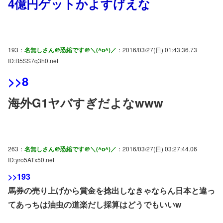
4億円ゲットかよすげえな
193：
名無しさん＠恐縮です＠＼(^o^)／
：2016/03/27(日) 01:43:36.73
ID:B5SS7q3h0.net
>>8
海外G1ヤバすぎだよなwww
263：
名無しさん＠恐縮です＠＼(^o^)／
：2016/03/27(日) 03:27:44.06
ID:yro5ATx50.net
>>193
馬券の売り上げから賞金を捻出しなきゃならん日本と違っ
てあっちは油虫の道楽だし採算はどうでもいいw