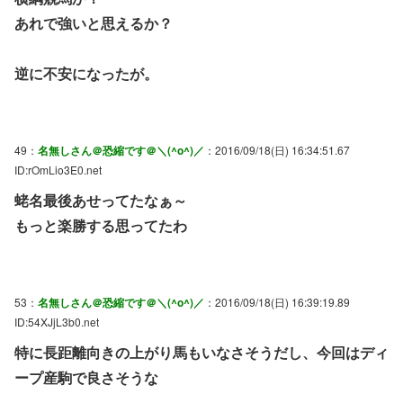
あれで強いと思えるか？
逆に不安になったが。
49：
名無しさん＠恐縮です＠＼(^o^)／
：2016/09/18(日) 16:34:51.67
ID:rOmLio3E0.net
蛯名最後あせってたなぁ～
もっと楽勝する思ってたわ
53：
名無しさん＠恐縮です＠＼(^o^)／
：2016/09/18(日) 16:39:19.89
ID:54XJjL3b0.net
特に長距離向きの上がり馬もいなさそうだし、今回はディ
ープ産駒で良さそうな