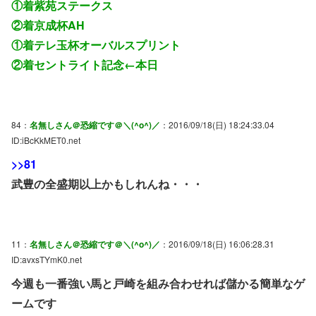
①着紫苑ステークス
②着京成杯AH
①着テレ玉杯オーバルスプリント
②着セントライト記念←本日
84：
名無しさん＠恐縮です＠＼(^o^)／
：2016/09/18(日) 18:24:33.04
ID:iBcKkMET0.net
>>81
武豊の全盛期以上かもしれんね・・・
11：
名無しさん＠恐縮です＠＼(^o^)／
：2016/09/18(日) 16:06:28.31
ID:avxsTYmK0.net
今週も一番強い馬と戸崎を組み合わせれば儲かる簡単なゲ
ームです