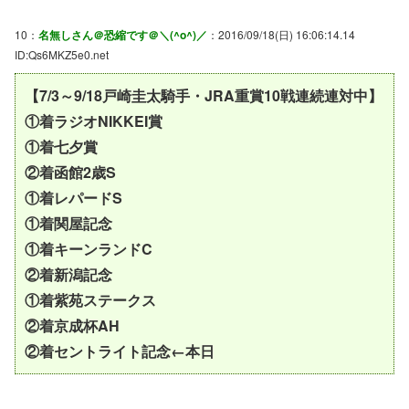
10：
名無しさん＠恐縮です＠＼(^o^)／
：2016/09/18(日) 16:06:14.14
ID:Qs6MKZ5e0.net
【7/3～9/18戸崎圭太騎手・JRA重賞10戦連続連対中】
①着ラジオNIKKEI賞
①着七夕賞
②着函館2歳S
①着レパードS
①着関屋記念
①着キーンランドC
②着新潟記念
①着紫苑ステークス
②着京成杯AH
②着セントライト記念←本日