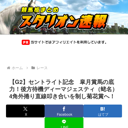
ホーム
レース
【G2】セントライト記念 皐月賞馬の底
力！後方待機ディーマジェスティ（蛯名）
4角外捲り直線叩き合いを制し菊花賞へ！
X
Facebook
はてブ
LINE