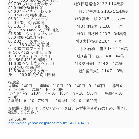
ビ. 56.0 480(-2) 木村 哲也
03 7 09 プロディガルサン 牡3 田辺裕信 2.13.3 1 1/4馬身
56.0 496(+8) 国枝 栄
04 6 07 ネイチャーレット 牡3 野中悠太 2.13.5 1 1/4馬身
56.0 446(-4) 根本 康広
05 8 11 ノーブルマーズ. 牡3 高倉 稜 2.13.5 ハナ
56.0 470( 0) 宮本 博
06 1 01 メートルダール. 牡3 北村宏司 2.13.6 ク
ビ. 56.0 468(+2) 戸田 博文
07 5 05 マウントロブソン 牡3 川田将雅 2.13.7 3/4馬身
56.0 486(+18)堀 宣行
08 2 02 ピースマインド. 牡3 大野拓弥 2.13.7 アタ
マ 56.0 434(-4) 宮 徹
09 3 03 プロフェット 牡3 石橋 脩 2.13.9 1 1/4馬
身 56.0 462(+6) 池江 泰寿
10 8 12 ステイパーシスト .牡3 吉田 豊 2.14.0 3/4馬
身 56.0 426(-6) 尾関 知人
11 6 08 ケンホファヴァルト. 牡3 柴田善臣 2.14.2 1馬身
56.0 446(-4) 森 秀行
12 5 06 キークラッカー 牡3 柴田大知 2.14.7 3馬
身 56.0 512(+10)土田 稔
払戻金
単勝4 140円 複勝4 110円 10 140円 9 140円 枠連4－
7 200円 馬連4－10 390円
ワイド4－9 210円 4－10 180円 9－10 580円 馬単4－10
480円
3連複4－9－10 770円 3連単4－10－9 1820円
※結果・成績・オッズなどのデータは、必ず主催者発行のものと照合し
確認してください
yahoo競馬
http://keiba.yahoo.co.jp/race/result/1606040411/