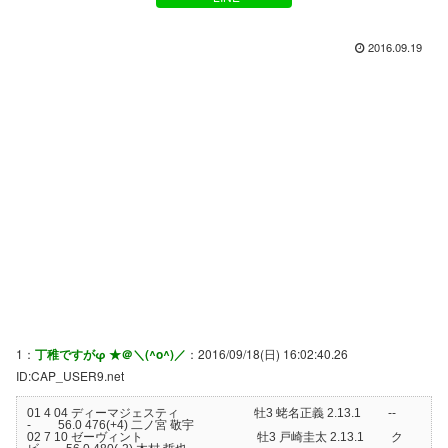
2016.09.19
1：
丁稚ですがφ ★＠＼(^o^)／
：2016/09/18(日) 16:02:40.26
ID:CAP_USER9.net
01 4 04 ディーマジェスティ 牡3 蛯名正義 2.13.1 --
- 56.0 476(+4) 二ノ宮 敬宇
02 7 10 ゼーヴィント 牡3 戸崎圭太 2.13.1 ク