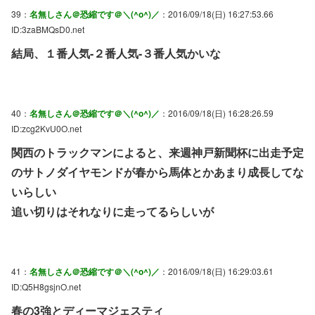
39：
名無しさん＠恐縮です＠＼(^o^)／
：2016/09/18(日) 16:27:53.66
ID:3zaBMQsD0.net
結局、１番人気-２番人気-３番人気かいな
40：
名無しさん＠恐縮です＠＼(^o^)／
：2016/09/18(日) 16:28:26.59
ID:zcg2KvU0O.net
関西のトラックマンによると、来週神戸新聞杯に出走予定
のサトノダイヤモンドが春から馬体とかあまり成長してな
いらしい
追い切りはそれなりに走ってるらしいが
41：
名無しさん＠恐縮です＠＼(^o^)／
：2016/09/18(日) 16:29:03.61
ID:Q5H8gsjnO.net
春の3強とディーマジェスティ