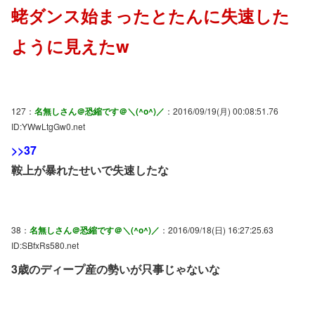
蛯ダンス始まったとたんに失速した
ように見えたw
127：
名無しさん＠恐縮です＠＼(^o^)／
：2016/09/19(月) 00:08:51.76
ID:YWwLtgGw0.net
>>37
鞍上が暴れたせいで失速したな
38：
名無しさん＠恐縮です＠＼(^o^)／
：2016/09/18(日) 16:27:25.63
ID:SBfxRs580.net
3歳のディープ産の勢いが只事じゃないな