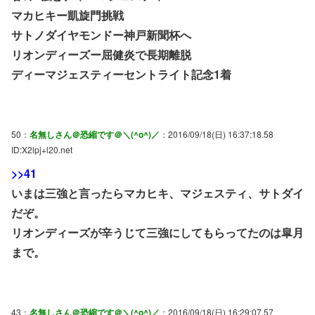
マカヒキー凱旋門挑戦
サトノダイヤモンドー神戸新聞杯へ
リオンディーズー屈健炎で長期離脱
ディーマジェスティーセントライト記念1着
50：
名無しさん＠恐縮です＠＼(^o^)／
：2016/09/18(日) 16:37:18.58
ID:X2lpj+l20.net
>>41
いまは三強と言ったらマカヒキ、マジェスティ、サトダイ
だぞ。
リオンディーズが辛うじて三強にしてもらってたのは皐月
まで。
43：
名無しさん＠恐縮です＠＼(^o^)／
：2016/09/18(日) 16:29:07.57