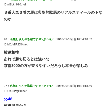
ID:nl8Lk+910.net
３番人気３着の馬は典型的駄馬のリアルスティールの下な
のか
48：
名無しさん＠恐縮です＠＼(^o^)／
：2016/09/18(日) 16:34:48.02
ID:bQJMIA3X0.net
横綱相撲
あれで勝ち切るとは強いな
京都3000の方が乗りやすいだろうし本番が楽しみ
97：
名無しさん＠恐縮です＠＼(^o^)／
：2016/09/18(日) 19:34:18.40
ID:Gx602fgB0.net
>>48
横綱競馬か？