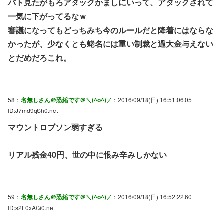
パト見たがもろアタックかましにいって、アタックされて
一気に下がってるなｗ
審議になってもどっちみち今のルールだと降着にはならな
かったが、少なくとも蛯名には重い制裁と過大金与えない
とだめだろこれ。
58：
名無しさん＠恐縮です＠＼(^o^)／
：2016/09/18(日) 16:51:06.05
ID:J7md9qSh0.net
マウントロブソン弱すぎる
リアル残金40円、世の中に恨み辛みしかない
59：
名無しさん＠恐縮です＠＼(^o^)／
：2016/09/18(日) 16:52:22.60
ID:s2F0xAGi0.net