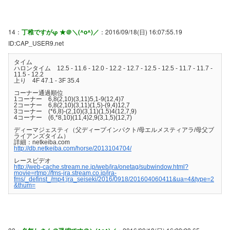
14：
丁稚ですがφ ★＠＼(^o^)／
：2016/09/18(日) 16:07:55.19
ID:CAP_USER9.net
タイム
ハロンタイム 12.5 - 11.6 - 12.0 - 12.2 - 12.7 - 12.5 - 12.5 - 11.7 - 11.7 -
11.5 - 12.2
上り 4F 47.1 - 3F 35.4
コーナー通過順位
1コーナー 6,8(2,10)(3,11)5,1-9(12,4)7
2コーナー 6,8(2,10)(3,11)(1,5)-(9,4)12,7
3コーナー (*6,8)-(2,10)(3,11)(1,5)4(12,7,9)
4コーナー (6,*8,10)(11,4)2,9(3,1,5)(12,7)
ディーマジェスティ（父ディープインパクト/母エルメスティアラ/母父ブ
ライアンズタイム）
詳細：netkeiba.com
http://db.netkeiba.com/horse/2013104704/
レースビデオ
http://web-cache.stream.ne.jp/web/jra/onetag/subwindow.html?
movie=rtmp://fms-jra.stream.co.jp/jra-
fms/_definst_/mp4:jra_seiseki/2016/0918/201604060411&ua=4&type=2
&thum=