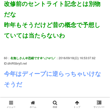
改修前のセントライト記念とは別物
だな
昨年もそうだけど昔の概念で予想し
ていては当たらないわ
60：
名無しさん＠恐縮です＠＼(^o^)／
：2016/09/18(日) 16:53:07.62
ID:dhiRSbry0.net
今年はディープに逆らっちゃいけな
そうだ
62：
名無しさん＠恐縮です＠＼(^o^)／
：2016/09/18(日) 16:53:35.41
メニュー
ホーム
検索
トップ
サイドバー