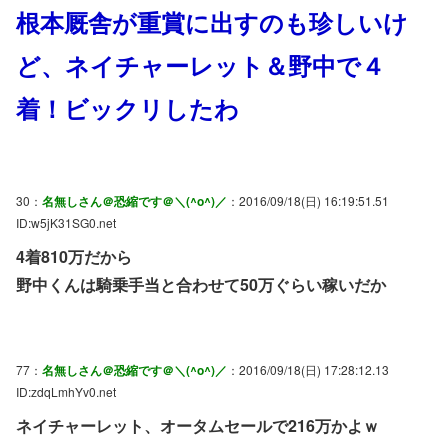
根本厩舎が重賞に出すのも珍しいけ
ど、ネイチャーレット＆野中で４
着！ビックリしたわ
30：
名無しさん＠恐縮です＠＼(^o^)／
：2016/09/18(日) 16:19:51.51
ID:w5jK31SG0.net
4着810万だから
野中くんは騎乗手当と合わせて50万ぐらい稼いだか
77：
名無しさん＠恐縮です＠＼(^o^)／
：2016/09/18(日) 17:28:12.13
ID:zdqLmhYv0.net
ネイチャーレット、オータムセールで216万かよｗ