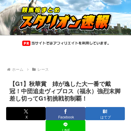
ホーム
レース
【G1】秋華賞 姉が逸した大一番で戴
冠！中団追走ヴィブロス（福永）強烈末脚
差し切ってG1初挑戦初制覇！
X
Facebook
はてブ
LINE