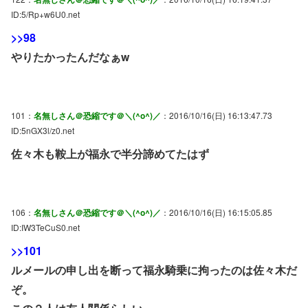
ID:5/Rp+w6U0.net
>>98
やりたかったんだなぁw
101：
名無しさん＠恐縮です＠＼(^o^)／
：2016/10/16(日) 16:13:47.73
ID:5nGX3l/z0.net
佐々木も鞍上が福永で半分諦めてたはず
106：
名無しさん＠恐縮です＠＼(^o^)／
：2016/10/16(日) 16:15:05.85
ID:IW3TeCuS0.net
>>101
ルメールの申し出を断って福永騎乗に拘ったのは佐々木だ
ぞ。