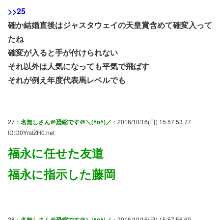
>>25
確か結婚直後はジャスタウェイの天皇賞含めて確変入って
たね
確変が入ると手が付けられない
それ以外は人気になっても平気で飛ばす
それが例え年度代表馬レベルでも
27：
名無しさん＠恐縮です＠＼(^o^)／
：2016/10/16(日) 15:57:53.77
ID:D0YrsIZH0.net
福永に任せた友道
福永に指示した藤岡
28：
名無しさん＠恐縮です＠＼(^o^)／
：2016/10/16(日) 15:57:56.60