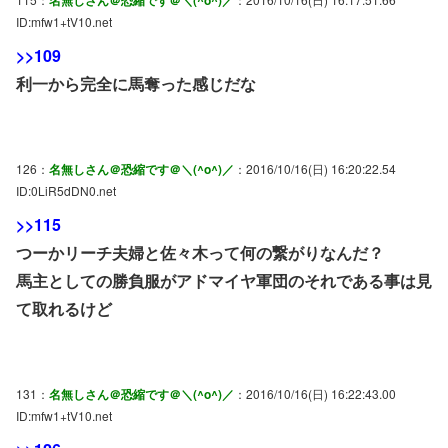
ID:mfw1+tV10.net
>>109
利一から完全に馬奪った感じだな
126：
名無しさん＠恐縮です＠＼(^o^)／
：2016/10/16(日) 16:20:22.54
ID:0LiR5dDN0.net
>>115
つーかリーチ夫婦と佐々木って何の繋がりなんだ？
馬主としての勝負服がアドマイヤ軍団のそれである事は見
て取れるけど
131：
名無しさん＠恐縮です＠＼(^o^)／
：2016/10/16(日) 16:22:43.00
ID:mfw1+tV10.net