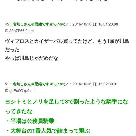
45：
名無しさん＠恐縮です＠＼(^o^)／
：2016/10/16(日) 16:01:23.80
ID:38n7B66i0.net
ヴィブロスとカイザーバル買ってたけど、もう1頭が川島
だった
やっぱ川島じゃだめだな
51：
名無しさん＠恐縮です＠＼(^o^)／
：2016/10/16(日) 16:02:30.91
ID:gbEcODxp0.net
ヨシトミとノリを足して3で割ったような騎手にな
ってきたな
・平場は公務員騎乗
・大舞台の1番人気で詰まって飛ぶ