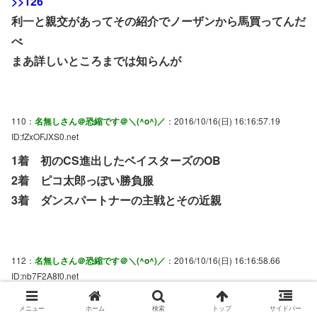
>>126
利一と親交があってその紹介でノーザンから馬買ってんだ
べ
まあ詳しいところまでは知らんが
110：
名無しさん＠恐縮です＠＼(^o^)／
：2016/10/16(日) 16:16:57.19
ID:fZxOFJXS0.net
1着 初のCS進出したベイスターズのOB
2着 ピコ太郎っぽい勝負服
3着 ダンスパートナーの主戦とその近親
112：
名無しさん＠恐縮です＠＼(^o^)／
：2016/10/16(日) 16:16:58.66
ID:nb7F2A8f0.net
牝馬のいっくんはワンランク上の男だな
メニュー
ホーム
検索
トップ
サイドバー