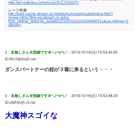
http://db.netkeiba.com/horse/2013106007/
レース映像
http://web-cache.stream.ne.jp/web/jra/onetag/subwindow.html?
movie=rtmp://fms-jra.stream.co.jp/jra-
fms/_definst_/mp4:jra_seiseki/2016/1016/201604080511&ua=4&type=2
&thum=
2：
名無しさん＠恐縮です＠＼(^o^)／
：2016/10/16(日) 15:53:40.95
ID:RC/Gb3oq0.net
ダンスパートナーの姪が３着に来るという・・・
3：
名無しさん＠恐縮です＠＼(^o^)／
：2016/10/16(日) 15:53:48.20
ID:cM5XUjh+0.net
大魔神スゴイな