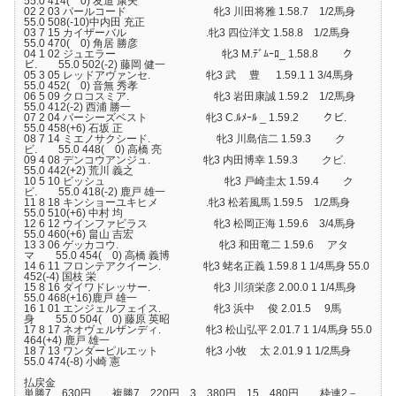
55.0 414( 0) 友道 康夫
02 2 03 パールコード 牝3 川田将雅 1.58.7 1/2馬身
55.0 508(-10)中内田 充正
03 7 15 カイザーバル .牝3 四位洋文 1.58.8 1/2馬身
55.0 470( 0) 角居 勝彦
04 1 02 ジュエラー 牝3 M.ﾃﾞﾑｰﾛ_ 1.58.8 ク
ビ. 55.0 502(-2) 藤岡 健一
05 3 05 レッドアヴァンセ. 牝3 武 豊 1.59.1 1 3/4馬身
55.0 452( 0) 音無 秀孝
06 5 09 クロコスミア. 牝3 岩田康誠 1.59.2 1/2馬身
55.0 412(-2) 西浦 勝一
07 2 04 パーシーズベスト 牝3 C.ﾙﾒｰﾙ _ 1.59.2 クビ.
55.0 458(+6) 石坂 正
08 7 14 ミエノサクシード. 牝3 川島信二 1.59.3 ク
ビ. 55.0 448( 0) 高橋 亮
09 4 08 デンコウアンジュ. 牝3 内田博幸 1.59.3 クビ.
55.0 442(+2) 荒川 義之
10 5 10 ビッシュ 牝3 戸崎圭太 1.59.4 ク
ビ. 55.0 418(-2) 鹿戸 雄一
11 8 18 キンショーユキヒメ .牝3 松若風馬 1.59.5 1/2馬身
55.0 510(+6) 中村 均
12 6 12 ウインファビラス 牝3 松岡正海 1.59.6 3/4馬身
55.0 460(+6) 畠山 吉宏
13 3 06 ゲッカコウ. 牝3 和田竜二 1.59.6 アタ
マ 55.0 454( 0) 高橋 義博
14 6 11 フロンテアクイーン. 牝3 蛯名正義 1.59.8 1 1/4馬身 55.0
452(-4) 国枝 栄
15 8 16 ダイワドレッサー. 牝3 川須栄彦 2.00.0 1 1/4馬身
55.0 468(+16)鹿戸 雄一
16 1 01 エンジェルフェイス. 牝3 浜中 俊 2.01.5 9馬
身 55.0 504( 0) 藤原 英昭
17 8 17 ネオヴェルザンディ. 牝3 松山弘平 2.01.7 1 1/4馬身 55.0
464(+4) 鹿戸 雄一
18 7 13 ワンダーピルエット 牝3 小牧 太 2.01.9 1 1/2馬身
55.0 474(-8) 小崎 憲
払戻金
単勝7 630円 複勝7 220円 3 380円 15 480円 枠連2－