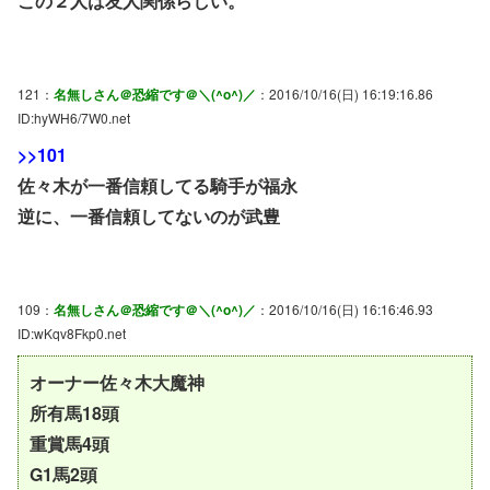
この２人は友人関係らしい。
121：
名無しさん＠恐縮です＠＼(^o^)／
：2016/10/16(日) 16:19:16.86
ID:hyWH6/7W0.net
>>101
佐々木が一番信頼してる騎手が福永
逆に、一番信頼してないのが武豊
109：
名無しさん＠恐縮です＠＼(^o^)／
：2016/10/16(日) 16:16:46.93
ID:wKqv8Fkp0.net
オーナー佐々木大魔神
所有馬18頭
重賞馬4頭
G1馬2頭