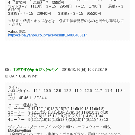
4 1870円 馬連3－7 3550円
ワイド3－7 1110円 3－15 2950円 7－15 1790円 馬単7－3
6170円
3連複3－7－15 20940円 3連単7－3－15 95520円
※結果・成績・オッズなどは、必ず主催者発行のものと照合し確認して
ください
yahoo競馬
http://keiba.yahoo.co.jp/race/result/1608040511/
85：
丁稚ですがφ ★＠＼(^o^)／
：2016/10/16(日) 16:07:28.19
ID:CAP_USER9.net
タイム
ハロンタイム 12.4 - 10.5 - 12.9 - 12.2 - 11.9 - 12.6 - 11.7 - 11.4 - 11.3 -
11.7
上り 4F 46.1 - 3F 34.4
コーナー通過順位
1コーナー 9,17,12(1,16)18(3,15)7(2,14)5(10,13,11)6(4,8)
2コーナー 9(12,17)16(1,3,15)18-(2,7)(5,14,11)6(10,13)(4,8)
3コーナー 9(17,16)12,15,1,3(18,7)10(2,5,11)14,6(8,13)4
4コーナー 9(12,17,16)15(1,3)(18,7)(2,5,10)14(6,11)(4,8)-13
ヴィブロス（父ディープインパクト/母ハルーワスウィート/母父
Machiavellian）
（全姉ヴィルシーナ）（半弟シュヴァルグラン）詳細：netkeiba.com