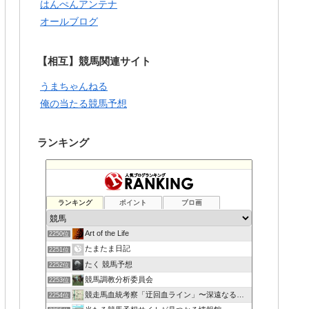
はんぺんアンテナ
オールブログ
【相互】競馬関連サイト
うまちゃんねる
俺の当たる競馬予想
ランキング
ランキング
ポイント
ブロ画
Art of the Life
2250位
たまたま日記
2251位
たく 競馬予想
2252位
競馬調教分析委員会
2253位
競走馬血統考察「迂回血ライン」〜深遠なる血の連鎖〜
2254位