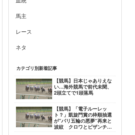
血統
馬主
レース
ネタ
カテゴリ別新着記事
【競馬】日本じゃありえな
い…海外競馬で前代未聞、
2頭立てで1頭落馬
【競馬】「電子ルーレッ
ト？」凱旋門賞の枠順抽選
が”パリ五輪の悪夢”再来と
波紋 クロワとビザンチン
が外枠