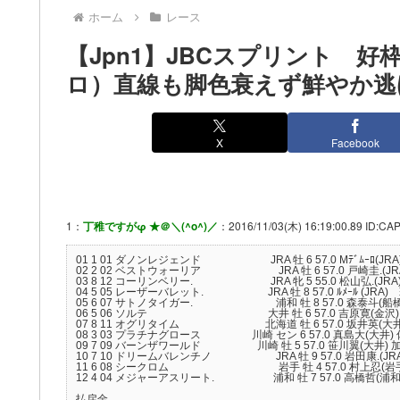
ホーム
レース
【Jpn1】JBCスプリント 
ロ）直線も脚色衰えず鮮やか逃
X
Facebook
1：
丁稚ですがφ ★＠＼(^o^)／
：2016/11/03(木) 16:19:00.89 ID:CA
01 1 01 ダノンレジェンド JRA 牡 6 57.0 Mﾃﾞﾑｰﾛ(JRA)村山明
02 2 02 ベストウォーリア JRA 牡 6 57.0 戸崎圭.(JRA)
03 8 12 コーリンベリー. JRA 牝 5 55.0 松山弘.(JRA) 小
04 5 05 レーザーバレット. JRA 牡 8 57.0 ﾙﾒｰﾙ (JRA) 萩原
05 6 07 サトノタイガー. 浦和 牡 8 57.0 森泰斗(船橋) 
06 5 06 ソルテ 大井 牡 6 57.0 吉原寛(金沢) 寺田新 
07 8 11 オグリタイム 北海道 牡 6 57.0 坂井英(大井) 
08 3 03 プラチナグロース 川崎 セン 6 57.0 真島大(大井) 佐
09 7 09 バーンザワールド 川崎 牡 5 57.0 笹川翼(大井) 加藤
10 7 10 ドリームバレンチノ JRA 牡 9 57.0 岩田康.(JRA) 加
11 6 08 シークロム 岩手 牡 4 57.0 村上忍(岩手) 千葉幸
12 4 04 メジャーアスリート. 浦和 牡 7 57.0 高橋哲(浦和) 柘榴浩
払戻金