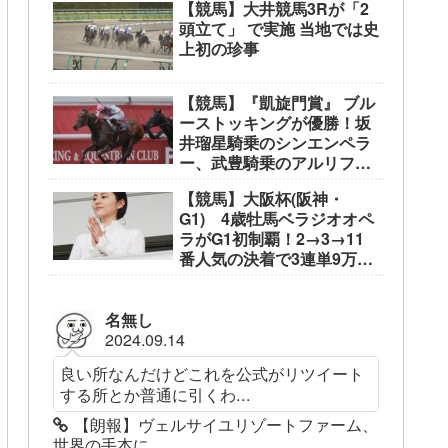
【競馬】大井競馬3Rが「2
頭立て」 で実施 当地では史
上初の珍事
【競馬】『凱旋門賞』 ブル
ーストッキングが優勝！坂
井瑠星騎乗のシンエンペラ
ー、武豊騎乗のアルリファ
ーは着外に沈む…
【競馬】大阪杯(阪神・
G1) 4歳牡馬ベラジオオペ
ラがG1初制覇！2→3→11
番人気の決着で3連単9万
3050円
名無し
2024.09.14
良い所なんだけどこれを公式がリツイート
する所とか普通に引くわ...
【朗報】ヴェルサイユリゾートファーム、
世界の手本に