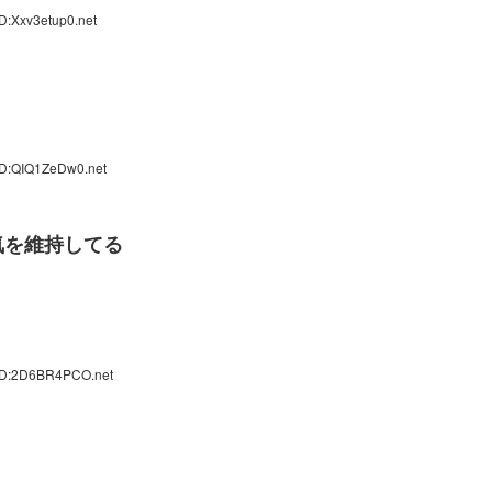
D:Xxv3etup0.net
ID:QIQ1ZeDw0.net
気を維持してる
 ID:2D6BR4PCO.net