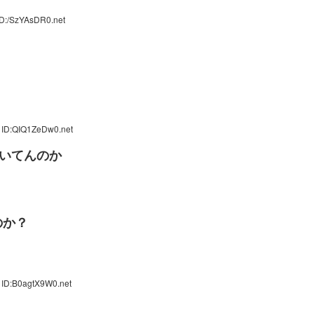
ID:/SzYAsDR0.net
 ID:QIQ1ZeDw0.net
ついてんのか
のか？
 ID:B0agtX9W0.net