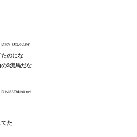
 ID:IcVRJxEdO.net
てたのにな
の3流馬だな
 ID:hJ3AFhNh0.net
してた