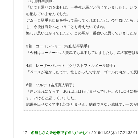
（村山明調教師）
「いつも通り力を出せば、一番強い馬だと信じていましたし、いつ
心配していませんでした。
デムーロ騎手も自信を持って乗ってくれましたね。今年負けたら、
し、今後は海外へということも考えたいですね。
悔しい思いばかりでしたが、この馬が一番強いと思っていましたか
3着 コーリンベリー（松山弘平騎手）
「今日はコーナー4つの競馬でも集中していましたし、馬の状態は
4着 レーザーバレット（クリストフ・ルメール騎手）
「ペースが速かったです。忙しかったですが、ゴールに向かって反
6着 ソルテ（吉原寛人騎手）
「速い流れになって、あれ以上は行けませんでした。久しぶりに番
す。いけると思っていました。
結果を出せなくて申し訳ありません。納得できない感触でレースが
17：
名無しさん＠恐縮です＠＼(^o^)／
：2016/11/03(木) 17:21:32.91