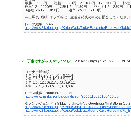
単勝1 530円 複勝1 170円 2 100円 12 200円 枠複1
枠単1-2 1100円 馬単1-2 1130円 ワイド1-2 230円 1-12
3連複1-2-12 1050円 3連単1-2-12 5010円
※出馬表･成績･オッズ等は、主催者発表のものと照合してください
レース結果：NAR
http://www2.keiba.go.jp/KeibaWeb/TodayRaceInfo/RaceMarkT
2：
丁稚ですがφ ★＠＼(^o^)／
：2016/11/03(木) 16:19:27.98 ID:CA
コーナー通過順
１角 1,6,12,2,8,7,3,10,5,9,11,4
２角 1,6,2,12,8,7,10,3,5,9,11,4
３角 1,6,(12,10),2,7,5,(3,8),9,11,4
４角 1,2,6,(7,12),5,10,(3,9),8,4,11
レース映像：nankankeiba.com
http://www.nankankeiba.com/liveon/2016110321100410.do
ダノンレジェンド（父Macho Uno/母My Goodness/母父Storm Ca
http://www2.keiba.go.jp/KeibaWeb/DataRoom/HorseMarkInfo?k_
http://www2.keiba.go.jp/KeibaWeb/DataRoom/RaceHorseInfo?k