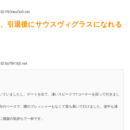
 ID:Y9/XwuOu0.net
、引退後にサウスヴィグラスになれる
ID:SyTf91Xj0.net
いていましたし、ゲートを出て、凄いスピードで1コーナーを回って行きまし
分のペースで、隣のプレッシャーもなくて落ち着いて行けました。道中も凄
に感謝の気持ちで一杯です」