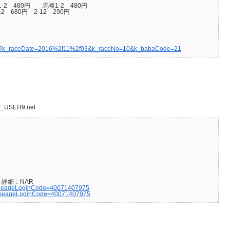
-2 480円 馬複1-2 480円
 680円 2-12 290円
able?k_raceDate=2016%2f11%2f03&k_raceNo=10&k_babaCode=21
P_USER9.net
t）詳細：NAR
lineageLoginCode=40071407975
_lineageLoginCode=40071407975