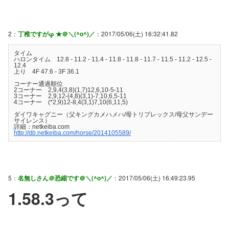
2：
丁稚ですがφ ★＠＼(^o^)／
：2017/05/06(土) 16:32:41.82
タイム
ハロンタイム 12.8 - 11.2 - 11.4 - 11.8 - 11.8 - 11.7 - 11.5 - 11.2 - 12.5 -
12.4
上り 4F 47.6 - 3F 36.1
コーナー通過順位
2コーナー 2,9,4(3,8)(1,7)12,6,10-5-11
3コーナー 2,9,12-(4,8)(3,1)-7,10,6,5-11
4コーナー (*2,9)12-8,4(3,1)7,10(6,11,5)
ダイワキャグニー（父キングカメハメハ/母トリプレックス/母父サンデー
サイレンス）
詳細：netkeiba.com
http://db.netkeiba.com/horse/2014105589/
5：
名無しさん＠恐縮です＠＼(^o^)／
：2017/05/06(土) 16:49:23.95
1.58.3って