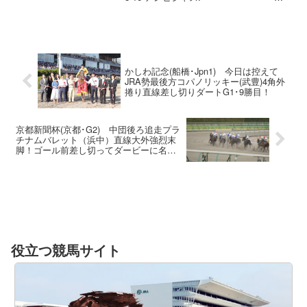
牡3 C.ﾙﾒｰﾙ. 2.00.2 --- 56.0
458(-6...
かしわ記念(船橋･Jpn1) 今日は控えて
JRA勢最後方コパノリッキー(武豊)4角外
捲り直線差し切りダートG1･9勝目！
京都新聞杯(京都･G2) 中団後ろ追走プラ
チナムバレット（浜中）直線大外強烈末
脚！ゴール前差し切ってダービーに名乗
り！
役立つ競馬サイト