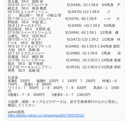
名正義 56.0 国枝 栄
03 6 07 ロードアルバータ. 牡3/448(. -2)/ 1.58.8 3/4馬身 戸
崎圭太 56.0 角居 勝彦
04 3 03 エトルディーニュ. 牡3/470(-12)/ 1.58.9 ク
ビ. 柴山雄一 56.0 小桧山 悟
05 7 09 ニシノアップルパイ. 牡3/476(. -8)/ 1.58.9 ハナ 大
野拓弥 56.0 中舘 英二
06 8 11 チャロネグロ. 牡3/490(. +4)/ 1.59.0 3/4馬身
田辺裕信 56.0 大和田 成
07 4 04 スイーズドリームス. 牡3/494(. -6)/ 1.59.1 1/2馬身 横
山典弘 56.0 須貝 尚介
08 5 05 ヘリファルテ. 牡3/472(-12)/ 1.59.2 1/2馬身 M.
ﾃﾞﾑｰﾛ 56.0 堀 宣行
09 8 12 マイネルラプティス 牡3/460(. -6)/ 1.59.5 1 3/4馬身 柴田
大知 56.0 高橋 裕
10 7 10 スズカメジャー 牡3/488(. -2)/ 1.59.8 2馬身 岩
田康誠 56.0 橋田 満
11 5 06 コパノミザール. 牡3/450(. -3)/ 2.00.0 1 1/4馬身 達城
龍次 56.0 堀 千亜樹
12 2 02 マイネルユニブラン. 牡3/510(. -2)/ 2.00.6 3 1/2馬身 津村
明秀 56.0 高橋 裕
払戻金
単勝8 330円 複勝8 150円 1 160円 7 280円 枠連1－6
750円 馬連1－8 880円
ワイド1－7 900円 1－8 360円 7－8 830円 馬単8－1 1580
円
3連複1－7－8 3590円 3連単8－1－7 13810円
※結果・成績・オッズなどのデータは、必ず主催者発行のものと照合し
確認してください
yahoo競馬
https://keiba.yahoo.co.jp/race/result/1705020511/