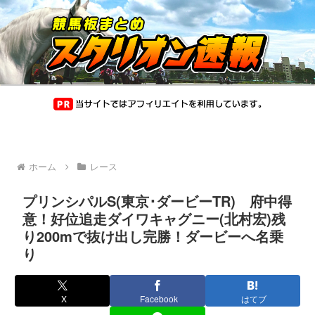
ホーム
レース
プリンシパルS(東京･ダービーTR) 府中得
意！好位追走ダイワキャグニー(北村宏)残
り200mで抜け出し完勝！ダービーへ名乗
り
X
Facebook
はてブ