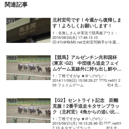
関連記事
北村宏司です！今週から復帰しま
馬主
す！よろしくお願いします！
1：名無しさん＠実況で競馬板アウト：
2016/08/24(水) 17:48:13.10
ID:47c9HlkM0.net北村宏司騎手が今週新
潟で４カ月半ぶり実戦復帰 キタサンブラ
ック返ってこないかな〜
【競馬】アルゼンチン共和国杯
レース
(東京･G2) 中団後ろ追走フェイ
ムゲーム直線外に持ち出し鮮やか
差し切り！重賞3勝目
1：丁稚ですがφ ★＠＼(^o^)／：
2014/11/09(日) 15:58:29.27 ???0.net01 2
03 フェイムゲーム 牡4 北村
宏司 2.30.5 .--- 57.0 458(+2) 宗像
義忠 0...
【G2】セントライト記念 距離
レース
克服！2番手追走キタサンブラッ
ク（北村宏）4角からの追い比べ
を制し重賞2勝目！
1：丁稚ですがφ ★＠＼(^o^)／：
2015/09/21(月) 16:13:26.96 ID:???*.net01
7 13 キタサンブラック 牡3 北村