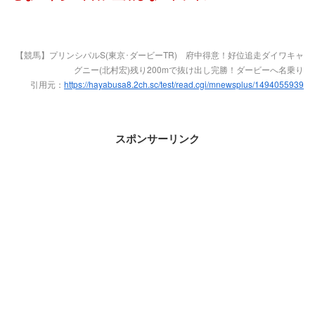
【競馬】プリンシパルS(東京･ダービーTR) 府中得意！好位追走ダイワキャ
グニー(北村宏)残り200mで抜け出し完勝！ダービーへ名乗り
引用元：
https://hayabusa8.2ch.sc/test/read.cgi/mnewsplus/1494055939
スポンサーリンク