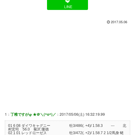
LINE
2017.05.06
1：
丁稚ですがφ ★＠＼(^o^)／
：2017/05/06(土) 16:32:19.99
01 6 08 ダイワキャグニー 牡3/486(. +4)/ 1.58.3 --- 北
村宏司 56.0 菊沢 隆徳
02 1 01 レッドローゼス 牡3/472(. +2)/ 1.58.7 2 1/2馬身 蛯