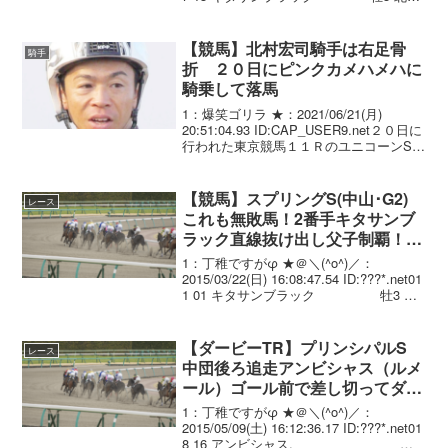
宏司 2.13.8 --- 56.0 532(+12)清
水 久詞...
【競馬】北村宏司騎手は右足骨
騎手
折 ２０日にピンクカメハメハに
騎乗して落馬
1：爆笑ゴリラ ★：2021/06/21(月)
20:51:04.93 ID:CAP_USER9.net２０日に
行われた東京競馬１１ＲのユニコーンSで
ピンクカメハメハ（牡３歳、栗東・森秀
行厩舎）に騎乗して落馬し、東京・府中
市内の病院に搬送さ...
【競馬】スプリングS(中山･G2)
レース
これも無敗馬！2番手キタサンブ
ラック直線抜け出し父子制覇！無
傷3連勝
1：丁稚ですがφ ★＠＼(^o^)／：
2015/03/22(日) 16:08:47.54 ID:???*.net01
1 01 キタサンブラック 牡3 北
村宏司 1.49.1 --- 56.0 504( 0)
清水 久詞 0...
【ダービーTR】プリンシパルS
レース
中団後ろ追走アンビシャス（ルメ
ール）ゴール前で差し切ってダー
ビー出走権獲得！
1：丁稚ですがφ ★＠＼(^o^)／：
2015/05/09(土) 16:12:36.17 ID:???*.net01
8 16 アンビシャス.