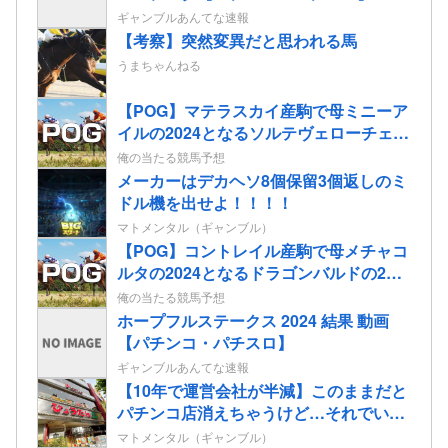
ギャンブルあんてな速報
【考察】突然変異だと思われる馬
うまちゃんねる
【POG】マテラスカイ産駒で母ミニーア
イルの2024となるソルテヴェローチェの
2歳情報
俺の当たる競馬予想
メーカーはデカヘソ8個保留3個返しのミ
ドル機を出せよ！！！！
マトメンタル（ギャンブル）
【POG】コントレイル産駒で母メチャコ
ルタの2024となるドラゴンバルドの2歳
情報
俺の当たる競馬予想
ホープフルステークス 2024 結果 動画
【パチンコ・パチスロ】
ギャンブルあんてな速報
【10年で運営会社が半減】このままだと
パチンコ店消えちゃうけど…それでいい
の？
マトメンタル（ギャンブル）