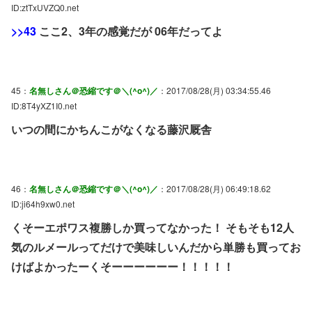
ID:ztTxUVZQ0.net
>>43
ここ2、3年の感覚だが 06年だってよ
45：
名無しさん＠恐縮です＠＼(^o^)／
：2017/08/28(月) 03:34:55.46
ID:8T4yXZ1I0.net
いつの間にかちんこがなくなる藤沢厩舎
46：
名無しさん＠恐縮です＠＼(^o^)／
：2017/08/28(月) 06:49:18.62
ID:ji64h9xw0.net
くそーエポワス複勝しか買ってなかった！ そもそも12人
気のルメールってだけで美味しいんだから単勝も買ってお
けばよかったーくそーーーーーー！！！！！