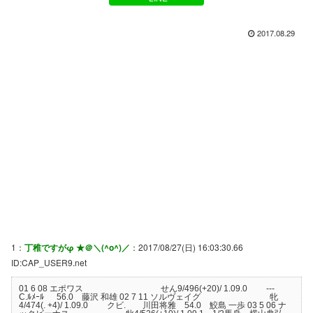
2017.08.29
1：
丁稚ですがφ ★＠＼(^o^)／
：2017/08/27(日) 16:03:30.66
ID:CAP_USER9.net
01 6 08 エポワス せん9/496(+20)/ 1.09.0 ---
C.ﾙﾒｰﾙ 56.0 藤沢 和雄 02 7 11 ソルヴェイグ 牝
4/474(. +4)/ 1.09.0 クビ. 川田将雅 54.0 鮫島 一歩 03 5 06 ナ