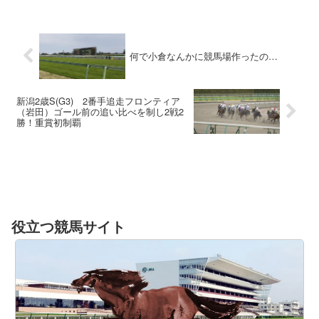
フ・ルメール騎手（4...
何で小倉なんかに競馬場作ったの…
新潟2歳S(G3) 2番手追走フロンティア
（岩田）ゴール前の追い比べを制し2戦2
勝！重賞初制覇
役立つ競馬サイト