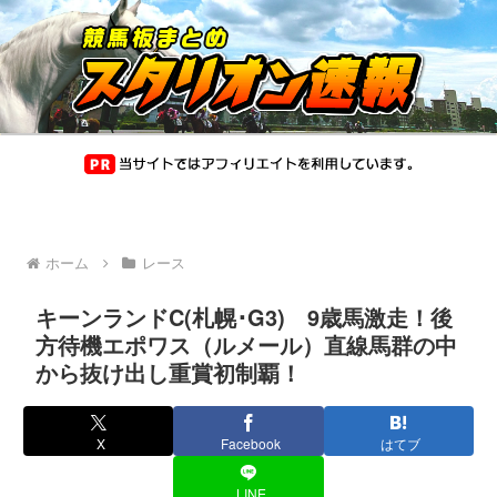
ホーム
レース
キーンランドC(札幌･G3) 9歳馬激走！後
方待機エポワス（ルメール）直線馬群の中
から抜け出し重賞初制覇！
X
Facebook
はてブ
LINE