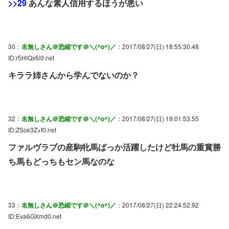
>>29
あんな素人信用するほうが悪い
30：
名無しさん＠恐縮です＠＼(^o^)／
：2017/08/27(日) 18:55:30.48
ID:r5HlQx6i0.net
キララ姉さんから学んでないのか？
32：
名無しさん＠恐縮です＠＼(^o^)／
：2017/08/27(日) 19:01:53.55
ID:ZSce3Z+f0.net
ファルヴラブの産駒牝馬ばっか活躍したけど牡馬の重賞勝
ち馬もどっちもセン馬なのな
33：
名無しさん＠恐縮です＠＼(^o^)／
：2017/08/27(日) 22:24:52.92
ID:Eva6GXmd0.net