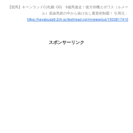
【競馬】キーンランドC(札幌･G3) 9歳馬激走！後方待機エポワス（ルメー
ル）直線馬群の中から抜け出し重賞初制覇！ 引用元：
https://hayabusa9.2ch.sc/test/read.cgi/mnewsplus/1503817410
スポンサーリンク