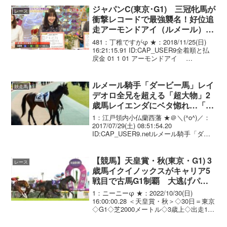
ジャパンC(東京･G1) 三冠牝馬が
レース
衝撃レコードで最強襲名！好位追
走アーモンドアイ（ルメール）鮮
やか抜け出し2分20秒6圧勝！
481：丁稚ですがφ ★：2018/11/25(日)
16:21:15.91 ID:CAP_USER9全着順と払
戻金 01 1 01 アーモンドアイ
牝3/472(. -8)/ 2.20.6 --
- C.ﾙﾒｰﾙ 5...
ルメール騎手「ダービー馬」レイ
競走馬
デオロ全兄を超える「超大物」2
歳馬レイエンダにベタ惚れ…「こ
っちの方がいい」に騒然
1：江戸領内小仏蘭西藩 ★＠＼(^o^)／：
2017/07/29(土) 08:51:54.20
ID:CAP_USER9.netルメール騎手「ダー
ビー馬」レイデオロいらん!? 全兄を超え
る「超大物」2歳馬レイエンダにベタ惚
れ......まさ...
【競馬】天皇賞・秋(東京・G1) 3
レース
歳馬イクイノックスがキャリア5
戦目で古馬G1制覇 大逃げパン
サラッサ2着
1：ニーニーφ ★：2022/10/30(日)
16:00:00.28 ＜天皇賞・秋＞◇30日＝東京
◇G1◇芝2000メートル◇3歳上◇出走15
頭1番人気イクイノックス（牡3、木村）
がG1初制覇を果たした。鞍上はクリスト