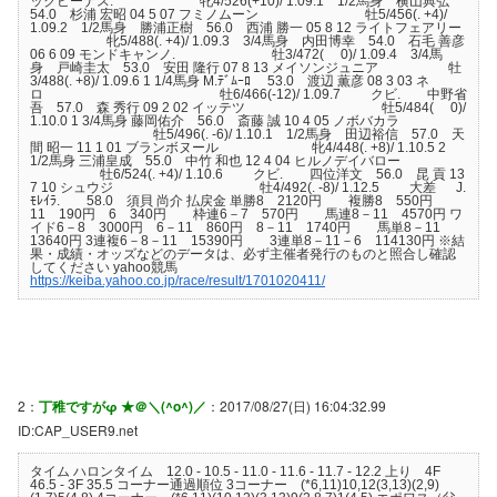
ックビーナス. 牝4/526(+10)/ 1.09.1 1/2馬身 横山典弘
54.0 杉浦 宏昭 04 5 07 フミノムーン 牡5/456(. +4)/
1.09.2 1/2馬身 勝浦正樹 56.0 西浦 勝一 05 8 12 ライトフェアリー
牝5/488(. +4)/ 1.09.3 3/4馬身 内田博幸 54.0 石毛 善彦
06 6 09 モンドキャンノ. 牡3/472( 0)/ 1.09.4 3/4馬
身 戸崎圭太 53.0 安田 隆行 07 8 13 メイソンジュニア 牡
3/488(. +8)/ 1.09.6 1 1/4馬身 M.ﾃﾞﾑｰﾛ 53.0 渡辺 薫彦 08 3 03 ネ
ロ 牡6/466(-12)/ 1.09.7 クビ. 中野省
吾 57.0 森 秀行 09 2 02 イッテツ 牡5/484( 0)/
1.10.0 1 3/4馬身 藤岡佑介 56.0 斎藤 誠 10 4 05 ノボバカラ
牡5/496(. -6)/ 1.10.1 1/2馬身 田辺裕信 57.0 天
間 昭一 11 1 01 ブランボヌール 牝4/448(. +8)/ 1.10.5 2
1/2馬身 三浦皇成 55.0 中竹 和也 12 4 04 ヒルノデイバロー
牡6/524(. +4)/ 1.10.6 クビ. 四位洋文 56.0 昆 貢 13
7 10 シュウジ 牡4/492(. -8)/ 1.12.5 大差 J.
ﾓﾚｲﾗ. 58.0 須貝 尚介 払戻金 単勝8 2120円 複勝8 550円
11 190円 6 340円 枠連6－7 570円 馬連8－11 4570円 ワ
イド6－8 3000円 6－11 860円 8－11 1740円 馬単8－11
13640円 3連複6－8－11 15390円 3連単8－11－6 114130円 ※結
果・成績・オッズなどのデータは、必ず主催者発行のものと照合し確認
してください yahoo競馬
https://keiba.yahoo.co.jp/race/result/1701020411/
2：
丁稚ですがφ ★＠＼(^o^)／
：2017/08/27(日) 16:04:32.99
ID:CAP_USER9.net
タイム ハロンタイム 12.0 - 10.5 - 11.0 - 11.6 - 11.7 - 12.2 上り 4F
46.5 - 3F 35.5 コーナー通過順位 3コーナー (*6,11)10,12(3,13)(2,9)