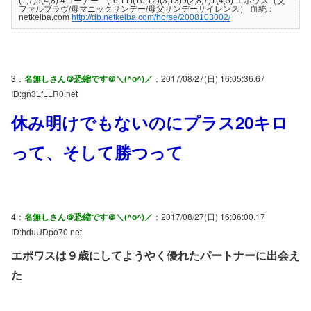
(1,7)5(4,8) 4コーナー (*6,11)(10,12)(3,13)9(2,8,7)1(4,5) エポワス（父
ファルブラヴ/母マニックサンデー/母父サンデーサイレンス） 血統：
netkeiba.com
http://db.netkeiba.com/horse/2008103002/
3：
名無しさん＠恐縮です＠＼(^o^)／
：2017/08/27(日) 16:05:36.67
ID:gn3LfLLR0.net
休み明けでもないのにプラス20キロ
って、そして勝つって
4：
名無しさん＠恐縮です＠＼(^o^)／
：2017/08/27(日) 16:06:00.17
ID:hduUDpo70.net
エポワスは９歳にしてようやく優れたパートナーに出会え
た