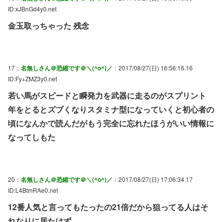
ID:xJBnGd4y0.net
金玉取っちゃった 残念
17：
名無しさん＠恐縮です＠＼(^o^)／
：2017/08/27(日) 16:56:16.16
ID:Fy+ZMZ3y0.net
若い馬がスピードと瞬発力を武器に走るのがスプリント
年をとるとズブくなりスタミナ型になっていくと初心者の
頃になんかで読んだがもう完全に忘れたほうがいい情報に
なってしもた
20：
名無しさん＠恐縮です＠＼(^o^)／
：2017/08/27(日) 17:06:34.17
ID:L4BtmRAe0.net
12番人気と言ってもたったの21倍だから狙ってる人はそ
れなりに居たはず