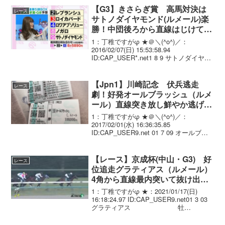
【G3】きさらぎ賞 高馬対決は
レース
サトノダイヤモンド(ルメール)楽
勝！中団後ろから直線はじけて無
傷3連勝！クラシック戦線へ
1：丁稚ですがφ ★＠＼(^o^)／：
2016/02/07(日) 15:53:58.94
ID:CAP_USER*.net1 8 9 サトノダイヤモ
ンド 牡3 C.ﾙﾒｰﾙ _
1.46.9 --- 56.0 49...
【Jpn1】川崎記念 伏兵逃走
レース
劇！好発オールブラッシュ（ルメ
ール）直線突き放し鮮やか逃げ切
り！大舞台で重賞初制覇
1：丁稚ですがφ ★＠＼(^o^)／：
2017/02/01(水) 16:36:35.85
ID:CAP_USER9.net 01 7 09 オールブラ
ッシュ JRA 牡 5 57.0 ﾙﾒｰ
ﾙ (JRA) 村山明 485 ....
【レース】京成杯(中山・G3) 好
レース
位追走グラティアス（ルメール）
4角から直線最内突いて抜け出し
重賞初制覇！
1：丁稚ですがφ ★：2021/01/17(日)
16:18:24.97 ID:CAP_USER9.net01 3 03
グラティアス 牡
3/498(+10)/ 2.03.1 --- C.ﾙﾒｰ
ﾙ 56.0 加...