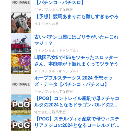
【パチンコ・パチスロ】
ギャンブルあんてな速報
【予想】競馬あまりにも難しすぎるやろ
うまちゃんねる
古いパチンコ屋にはゴリラがいた←これ
マジ！？
マトメンタル（ギャンブル）
L戦国乙女5で456をツモったスロッター
さん、本能寺が下振れまくってツラそう
マトメンタル（ギャンブル）
ホープフルステークス 2024 予想オッ
ズ・データ【パチンコ・パチスロ】
ギャンブルあんてな速報
【POG】コントレイル産駒で母メチャコ
ルタの2024となるドラゴンバルドの2歳
情報
俺の当たる競馬予想
【POG】ステルヴィオ産駒で母ウィステ
リアメジロの2024となるローレルメビウ