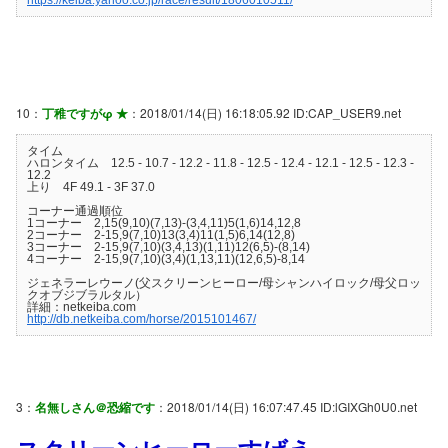
10：
丁稚ですがφ ★
：2018/01/14(日) 16:18:05.92 ID:CAP_USER9.net
タイム
ハロンタイム 12.5 - 10.7 - 12.2 - 11.8 - 12.5 - 12.4 - 12.1 - 12.5 - 12.3 -
12.2
上り 4F 49.1 - 3F 37.0
コーナー通過順位
1コーナー 2,15(9,10)(7,13)-(3,4,11)5(1,6)14,12,8
2コーナー 2-15,9(7,10)13(3,4)11(1,5)6,14(12,8)
3コーナー 2-15,9(7,10)(3,4,13)(1,11)12(6,5)-(8,14)
4コーナー 2-15,9(7,10)(3,4)(1,13,11)(12,6,5)-8,14
ジェネラーレウーノ(父スクリーンヒーロー/母シャンハイロック/母父ロッ
クオブジブラルタル）
詳細：netkeiba.com
http://db.netkeiba.com/horse/2015101467/
3：
名無しさん＠恐縮です
：2018/01/14(日) 16:07:47.45 ID:lGIXGh0U0.net