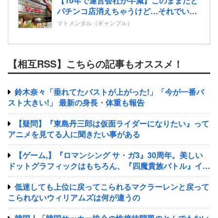
【10年で運営会社が半減】このままだと
パチンコ店消えちゃうけど…それでいい
の？
マトメンタル（ギャンブル）
【相互RSS】こちらの記事もオススメ！
鈴木奈々「垂れてたバストが上がった!」「今が一番バ
スト大きい!」 最新の身長・体重も報告
【疑問】『東島丹三郎は仮面ライダーになりたい』って
アニメを見てる人に聞きたい事がある
【ゲーム,】『ロマンシング サ・ガ3』30周年。美しい
ドットグラフィックはもちろん、『四魔貴族バトル』イト
ケンサウンドが心に残る
低迷しても上位に戻ってこられるマクラーレンと戻って
こられないウィリアムズは何が違うの