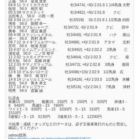
正義 56.0 金成 貴史
04 6 11 ライトカラカゼ 牡3/474(. +8)/ 2.01.6 1 1/4馬身 大野
拓弥 56.0 相沢 郁
05 5 09 サクステッド 牡3/482(. +6)/ 2.01.6 クビ.
吉田隼人 56.0 小西 一男
06 3 04 ロジティナ. 牡3/528( 0)/ 2.01.8 1 1/2馬身 内田
博幸 56.0 新開 幸一
07 5 08 ダブルシャープ. 牡3/472(. -6)/ 2.01.9 クビ. 田中
勝春 56.0 渡辺 薫彦
08 4 06 スラッシュメタル. 牡3/440(. +6)/ 2.01.9 ハナ 柴山
雄一 56.0 西村 真幸
09 7 12 タイキフェルヴール. 牡3/488(. +4)/ 2.01.9 アタマ 北村
宏司 56.0 牧浦 充徳
10 4 07 エイムアンドエンド. 牡3/492(. +4)/ 2.02.2 2馬身 三
浦皇成 56.0 二ノ宮 敬宇
11 2 02 コスモイグナーツ 牡3/464(. +2)/ 2.02.3 クビ. 柴
田大知 56.0 高橋 祥泰
12 2 03 ヤマノグラップル. 牡3/472(. +6)/ 2.02.8 3馬身 柴田
善臣 56.0 田中 清隆
13 6 10 デルタバローズ 牡3/498(+10)/ 2.02.9 1/2馬身 石
橋 脩 56.0 堀 宣行
14 8 14 ジョリルミエール 牝3/426(. +4)/ 2.03.0 1/2馬身 木幡
初也 54.0 青木 孝文
15 7 13 ギャンブラー. 牡3/516(. +2)/ 2.04.1 7馬身 津村
明秀 56.0 斎藤 誠
払戻金
単勝15 350円 複勝15 150円 5 150円 1 320円 枠連3－
8 640円 馬連5－15 780円
ワイド1－5 830円 1－15 1030円 5－15 310円 馬単15－5
1510円
3連複1－5－15 3130円 3連単15－5－1 12290円
※結果・成績・オッズなどのデータは、必ず主催者発行のものと照合し
確認してください
yahoo競馬
https://keiba.yahoo.co.jp/race/result/1806010511/