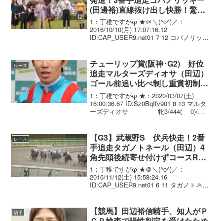
(田邊裕)直線抜け出し快勝！驚異
のコースRでダートG1･8勝目
1：丁稚ですがφ ★＠＼(^o^)／：
2016/10/10(月) 17:07:16.12
ID:CAP_USER9.net01 7 12 コパノリッキ
ー JRA 牡 6 57.0 田邊
裕.(JRA) 村山明 539 . -8...
チューリップ賞(阪神･G2) 好位
レース
追走マルターズディオサ（田辺）
ゴール前追い比べ制し重賞初制
覇！いざ桜花賞へ
1：丁稚ですがφ ★：2020/03/07(土)
16:00:36.67 ID:Sz0BqIfv901 8 13 マルタ
ーズディオサ 牝3/444( 0)/
1.33.3 --- 田辺裕信 54.0 手塚
貴久 02 ...
【G3】武蔵野S 伏兵快走！2番
レース
手追走タガノトネール（田辺）4
角先頭後続寄せ付けずコースRで
完勝！重賞2勝目
1：丁稚ですがφ ★＠＼(^o^)／：
2016/11/12(土) 15:58:24.16
ID:CAP_USER9.net01 6 11 タガノトネー
ル せん6 田辺裕信 1.33.8
レコード 56.0 498(+6) 鮫島 ...
【競馬】田辺裕信騎手、知人がＰ
騎手
ＣＲ検査で陽性判定を受けたため