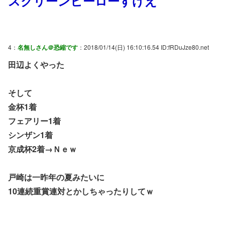
スクリーンヒーローすげえ
4：
名無しさん＠恐縮です
：2018/01/14(日) 16:10:16.54 ID:fRDuJze80.net
田辺よくやった
そして
金杯1着
フェアリー1着
シンザン1着
京成杯2着→Ｎｅｗ
戸崎は一昨年の夏みたいに
10連続重賞連対とかしちゃったりしてｗ