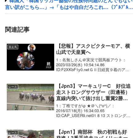
韓国人「韓国サッカー協会の性接待問題のとんでもない
言い訳がこちら…」→「もはや自白だろこれ…（ﾌﾞﾙﾌﾞﾙ」
＝韓国の反応
関連記事
【悲報】アスクビクターモア、横
競走馬
山武で天皇賞へ
1：名無しさん＠実況で競馬板アウト：
2023/03/29(水) 10:54:14.86
ID:F2XKbF1y0.netＧⅡ日経賞９着のアス
クビクターモア（牡４・田村）は、横山
武との新コンビで予定していたＧⅠ天皇
賞・春（４月３０日＝京都芝外...
【Jpn3】マーキュリーC 好位追
レース
走ストロングサウザー（田邊裕）
直線内突いて抜け出し重賞2勝
目！
1：丁稚ですがφ ★＠＼(^o^)／：
2016/07/18(月) 16:34:03.65
ID:CAP_USER9.net01 8 13 ストロングサ
ウザー JRA 牡 5 55.0 田邊裕.
(JRA) 久保田 478 . 10 ...
【Jpn1】南部杯 秋の初戦も好
レース
発進！3番手追走コパノリッキー