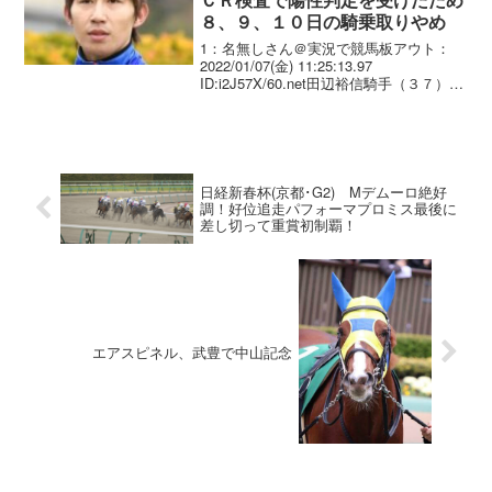
８、９、１０日の騎乗取りやめ
1：名無しさん＠実況で競馬板アウト：
2022/01/07(金) 11:25:13.97
ID:i2J57X/60.net田辺裕信騎手（３７）＝
美浦・フリー＝は体調不良の知人がＰＣ
Ｒ検査の結果待ちのため、念のため８日
中山での騎乗を取りやめた。...
日経新春杯(京都･G2) Mデムーロ絶好
調！好位追走パフォーマプロミス最後に
差し切って重賞初制覇！
エアスピネル、武豊で中山記念