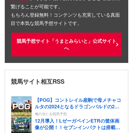
繋げることが可能です。
もちろん登録無料！コンテンツも充実している真面
目で本気な競馬予想サイトです。
競馬予想サイト「うまとみらいと」公式サイト
へ
競馬サイト相互RSS
【POG】コントレイル産駒で母メチャコ
ルタの2024となるドラゴンバルドの2歳
情報
俺の当たる競馬予想
12月導入！LゼーガペインETRの筐体画
像が公開！！セブンインパクトは搭載さ