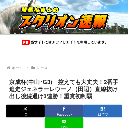
ホーム
レース
京成杯(中山･G3) 控えても大丈夫！2番手
追走ジェネラーレウーノ（田辺）直線抜け
出し後続退け3連勝！重賞初制覇
X
Facebook
はてブ
LINE