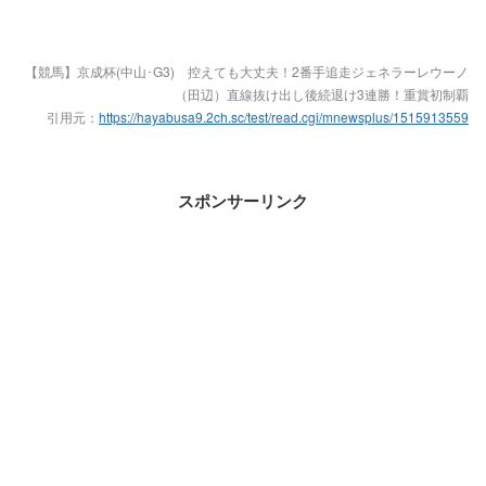
【競馬】京成杯(中山･G3) 控えても大丈夫！2番手追走ジェネラーレウーノ
（田辺）直線抜け出し後続退け3連勝！重賞初制覇
引用元：
https://hayabusa9.2ch.sc/test/read.cgi/mnewsplus/1515913559
スポンサーリンク