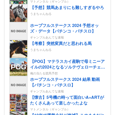
れてるっぽい！
マトメンタル（ギャンブル）
【予想】競馬あまりにも難しすぎるやろ
うまちゃんねる
ホープフルステークス 2024 予想オッ
ズ・データ【パチンコ・パチスロ】
ギャンブルあんてな速報
【考察】突然変異だと思われる馬
うまちゃんねる
【POG】マテラスカイ産駒で母ミニーア
イルの2024となるソルテヴェローチェの
2歳情報
俺の当たる競馬予想
ホープフルステークス 2024 結果 動画
【パチンコ・パチスロ】
ギャンブルあんてな速報
【懐古】5号機の時って面白いA+ARTが
たくさんあって楽しかったよな
マトメンタル（ギャンブル）