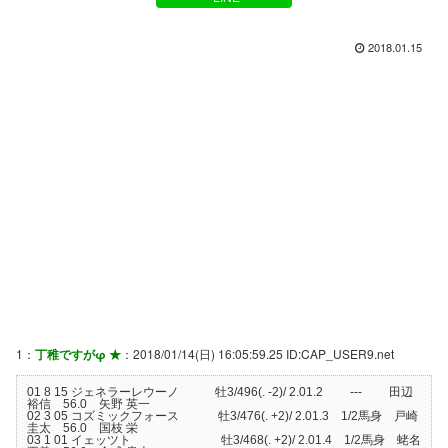
2018.01.15
1：
丁稚ですがφ ★
：2018/01/14(日) 16:05:59.25 ID:CAP_USER9.net
01 8 15 ジェネラーレウーノ 牡3/496(. -2)/ 2.01.2 --- 田辺
裕信 56.0 矢野 英一
02 3 05 コズミックフォース 牡3/476(. +2)/ 2.01.3 1/2馬身 戸崎
圭太 56.0 国枝 栄
03 1 01 イェッツト 牡3/468(. +2)/ 2.01.4 1/2馬身 蛯名