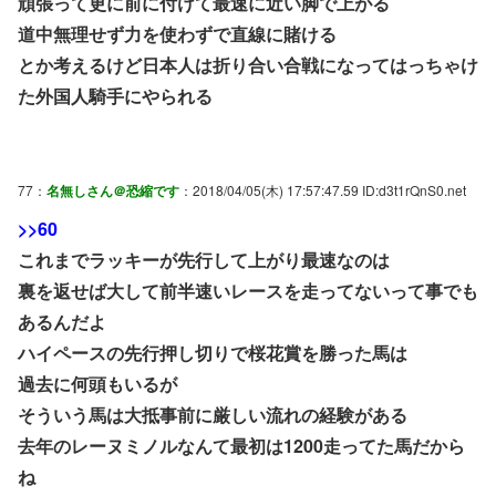
頑張って更に前に付けて最速に近い脚で上がる
道中無理せず力を使わずで直線に賭ける
とか考えるけど日本人は折り合い合戦になってはっちゃけ
た外国人騎手にやられる
77：
名無しさん＠恐縮です
：2018/04/05(木) 17:57:47.59 ID:d3t1rQnS0.net
>>60
これまでラッキーが先行して上がり最速なのは
裏を返せば大して前半速いレースを走ってないって事でも
あるんだよ
ハイペースの先行押し切りで桜花賞を勝った馬は
過去に何頭もいるが
そういう馬は大抵事前に厳しい流れの経験がある
去年のレーヌミノルなんて最初は1200走ってた馬だから
ね