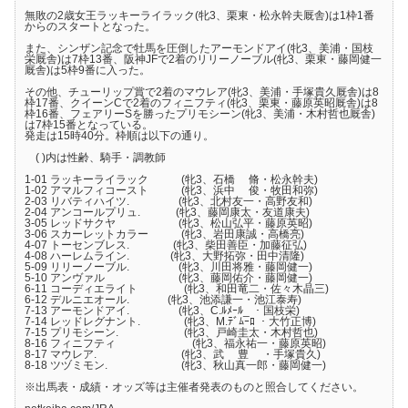
無敗の2歳女王ラッキーライラック(牝3、栗東・松永幹夫厩舎)は1枠1番
からのスタートとなった。
また、シンザン記念で牡馬を圧倒したアーモンドアイ(牝3、美浦・国枝
栄厩舎)は7枠13番、阪神JFで2着のリリーノーブル(牝3、栗東・藤岡健一
厩舎)は5枠9番に入った。
その他、チューリップ賞で2着のマウレア(牝3、美浦・手塚貴久厩舎)は8
枠17番、クイーンCで2着のフィニフティ(牝3、栗東・藤原英昭厩舎)は8
枠16番、フェアリーSを勝ったプリモシーン(牝3、美浦・木村哲也厩舎)
は7枠15番となっている。
発走は15時40分。枠順は以下の通り。
( )内は性齢、騎手・調教師
1-01 ラッキーライラック (牝3、石橋 脩・松永幹夫)
1-02 アマルフィコースト (牝3、浜中 俊・牧田和弥)
2-03 リバティハイツ. (牝3、北村友一・高野友和)
2-04 アンコールプリュ. (牝3、藤岡康太・友道康夫)
3-05 レッドサクヤ (牝3、松山弘平・藤原英昭)
3-06 スカーレットカラー (牝3、岩田康誠・高橋亮)
4-07 トーセンブレス. (牝3、柴田善臣・加藤征弘)
4-08 ハーレムライン. (牝3、大野拓弥・田中清隆)
5-09 リリーノーブル. (牝3、川田将雅・藤岡健一)
5-10 アンヴァル (牝3、藤岡佑介・藤岡健一)
6-11 コーディエライト (牝3、和田竜二・佐々木晶三)
6-12 デルニエオール. (牝3、池添謙一・池江泰寿)
7-13 アーモンドアイ. (牝3、C.ﾙﾒｰﾙ_ ・国枝栄)
7-14 レッドレグナント. (牝3、M.ﾃﾞﾑｰﾛ ・大竹正博)
7-15 プリモシーン. (牝3、戸崎圭太・木村哲也)
8-16 フィニフティ (牝3、福永祐一・藤原英昭)
8-17 マウレア. (牝3、武 豊 ・手塚貴久)
8-18 ツヅミモン. (牝3、秋山真一郎・藤岡健一)
※出馬表・成績・オッズ等は主催者発表のものと照合してください。