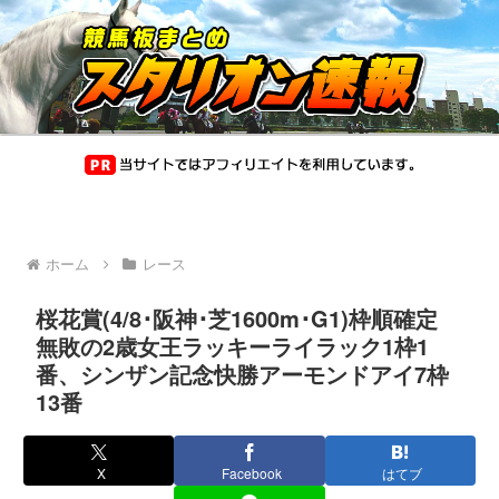
ホーム
レース
桜花賞(4/8･阪神･芝1600m･G1)枠順確定
無敗の2歳女王ラッキーライラック1枠1
番、シンザン記念快勝アーモンドアイ7枠
13番
X
Facebook
はてブ