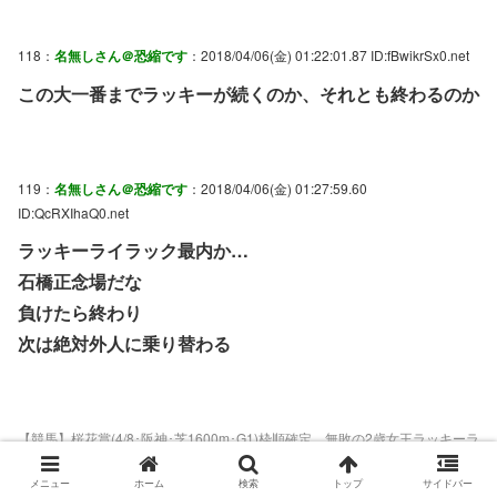
118：
名無しさん＠恐縮です
：2018/04/06(金) 01:22:01.87 ID:fBwikrSx0.net
この大一番までラッキーが続くのか、それとも終わるのか
119：
名無しさん＠恐縮です
：2018/04/06(金) 01:27:59.60
ID:QcRXIhaQ0.net
ラッキーライラック最内か…
石橋正念場だな
負けたら終わり
次は絶対外人に乗り替わる
【競馬】桜花賞(4/8･阪神･芝1600m･G1)枠順確定 無敗の2歳女王ラッキーラ
イラック1枠1番、シンザン記念快勝アーモンドアイ7枠13番
引用元：
https://hayabusa9.2ch.sc/test/read.cgi/mnewsplus/1522906541
メニュー
ホーム
検索
トップ
サイドバー