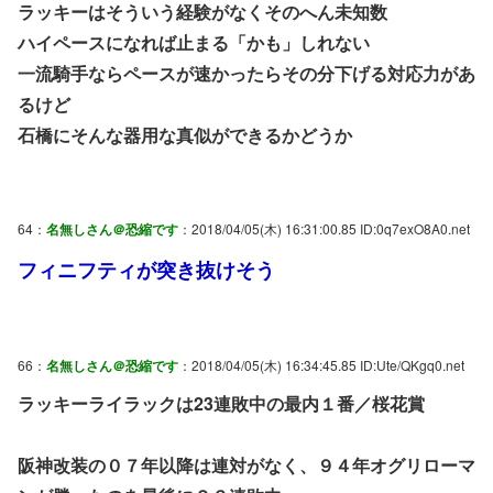
ラッキーはそういう経験がなくそのへん未知数
ハイペースになれば止まる「かも」しれない
一流騎手ならペースが速かったらその分下げる対応力があ
るけど
石橋にそんな器用な真似ができるかどうか
64：
名無しさん＠恐縮です
：2018/04/05(木) 16:31:00.85 ID:0q7exO8A0.net
フィニフティが突き抜けそう
66：
名無しさん＠恐縮です
：2018/04/05(木) 16:34:45.85 ID:Ute/QKgq0.net
ラッキーライラックは23連敗中の最内１番／桜花賞
阪神改装の０７年以降は連対がなく、９４年オグリローマ