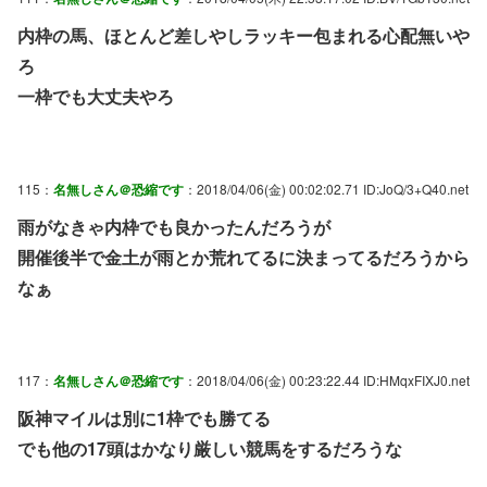
内枠の馬、ほとんど差しやしラッキー包まれる心配無いや
ろ
一枠でも大丈夫やろ
115：
名無しさん＠恐縮です
：2018/04/06(金) 00:02:02.71 ID:JoQ/3+Q40.net
雨がなきゃ内枠でも良かったんだろうが
開催後半で金土が雨とか荒れてるに決まってるだろうから
なぁ
117：
名無しさん＠恐縮です
：2018/04/06(金) 00:23:22.44 ID:HMqxFIXJ0.net
阪神マイルは別に1枠でも勝てる
でも他の17頭はかなり厳しい競馬をするだろうな