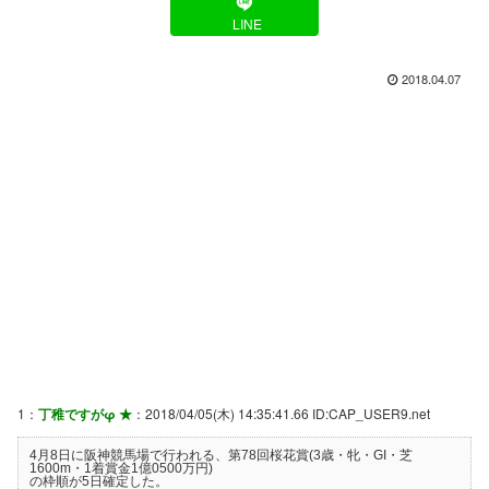
LINE
2018.04.07
1：
丁稚ですがφ ★
：2018/04/05(木) 14:35:41.66 ID:CAP_USER9.net
4月8日に阪神競馬場で行われる、第78回桜花賞(3歳・牝・GI・芝
1600m・1着賞金1億0500万円)
の枠順が5日確定した。