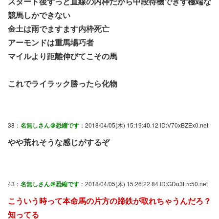
スタート後ずっと直線の内枠だから中段待機できず極端な
競馬しかできない
金土は雨でますます内枠死亡
アーモンドは重馬場巧者
マイルより距離伸びてこその馬
これでライラック勝ったら化物
38：
名無しさん＠恐縮です
：2018/04/05(木) 15:19:40.12 ID:V70xBZEx0.net
やや荒れそうな感じがするぞ
43：
名無しさん＠恐縮です
：2018/04/05(木) 15:26:22.84 ID:GDo3Lrc50.net
こういう時って本命馬の片方の蹄鉄が取れちゃうんだろ？
知ってる