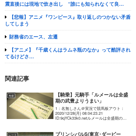
震直後には現地で炊き出し “誰にも知られなくて良
い”と、むしろ強まる福祉活動への思い
【悲報】アニメ『ワンピース』取り返しのつかない矛盾
してしまう
財務省のエース、左遷
【アニメ】『千歳くんはラムネ瓶のなか』って酷評され
てるけどさ…
関連記事
【騎乗】元騎手「ルメールは全盛
考察
期の武豊よりうまい」
1：名無しさん＠実況で競馬板アウト：
2020/12/28(月) 08:04:23.21
ID:9qYCk33k0.netルメールは全盛期の武
豊よりうまいです。jraの騎手は世界へ行
くべきですね日本にいたら上手くなりま
せん日本目線じゃなく、地...
プリンシパルS(東京･ダービー
レース