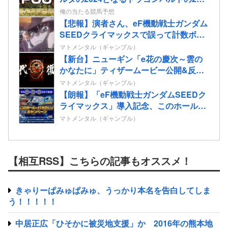
情報
俺の当たる競馬予想
【悲報】演者さん、eF機動戦士ガンダム
SEEDクライマックスで誤って計数ボタ
ンを押してパンクさせてしまう…
マトメンタル（ギャンブル）
【新台】ニューギン「e花の慶次～雲の
かなたに」ティザームービー公開&反応
まとめ！休眠層ユーザーからパチンコ復
マトメンタル（ギャンブル）
帰の声も！
【朗報】「eF機動戦士ガンダムSEEDク
ライマックス」導入記念、このホール打
ちたいキャンペーンが始まる。当たりや
マトメンタル（ギャンブル）
すい状況らしいのでチャンスか！？
【相互RSS】こちらの記事もオススメ！
きゃりーぱみゅぱみゅ、うっかり本名を告白してしま
う！！！！！
中居正広「ひそかに被災地支援」か 2016年の熊本地