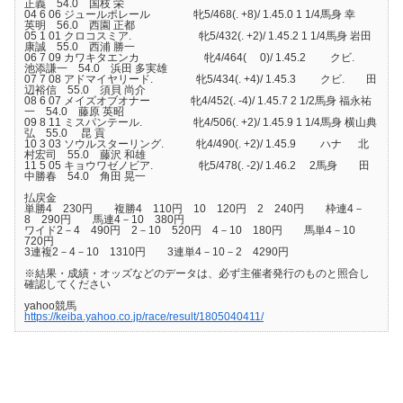
正義 54.0 国枝 栄
04 6 06 ジュールポレール 牝5/468(. +8)/ 1.45.0 1 1/4馬身 幸
英明 56.0 西園 正都
05 1 01 クロコスミア. 牝5/432(. +2)/ 1.45.2 1 1/4馬身 岩田
康誠 55.0 西浦 勝一
06 7 09 カワキタエンカ 牝4/464( 0)/ 1.45.2 クビ.
池添謙一 54.0 浜田 多実雄
07 7 08 アドマイヤリード. 牝5/434(. +4)/ 1.45.3 クビ. 田
辺裕信 55.0 須貝 尚介
08 6 07 メイズオブオナー 牝4/452(. -4)/ 1.45.7 2 1/2馬身 福永祐
一 54.0 藤原 英昭
09 8 11 ミスパンテール. 牝4/506(. +2)/ 1.45.9 1 1/4馬身 横山典
弘 55.0 昆 貢
10 3 03 ソウルスターリング. 牝4/490(. +2)/ 1.45.9 ハナ 北
村宏司 55.0 藤沢 和雄
11 5 05 キョウワゼノビア. 牝5/478(. -2)/ 1.46.2 2馬身 田
中勝春 54.0 角田 晃一
払戻金
単勝4 230円 複勝4 110円 10 120円 2 240円 枠連4－
8 290円 馬連4－10 380円
ワイド2－4 490円 2－10 520円 4－10 180円 馬単4－10
720円
3連複2－4－10 1310円 3連単4－10－2 4290円
※結果・成績・オッズなどのデータは、必ず主催者発行のものと照合し
確認してください
yahoo競馬
https://keiba.yahoo.co.jp/race/result/1805040411/