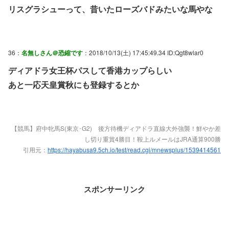
リスグラシューって、昔いたローズバドみたいな馬やな
36：
名無しさん＠恐縮です
：2018/10/13(土) 17:45:49.34 ID:Qgt8wlar0
ディアドラ女王杯パスして香港カップらしい
あと一応天皇賞秋にも登録するとか
【競馬】府中牝馬S(東京･G2) 後方待機ディアドラ直線大外強襲！鮮やか差
し切り重賞4勝目！鞍上ルメールはJRA通算900勝
引用元：
https://hayabusa9.5ch.io/test/read.cgi/mnewsplus/1539414561
スポンサーリンク