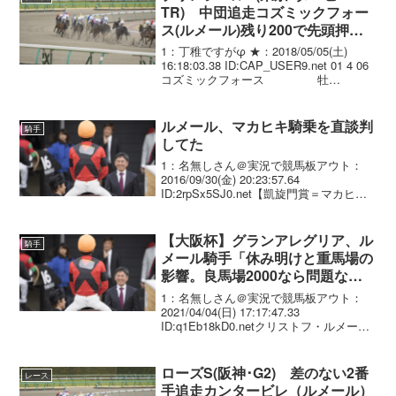
TR) 中団追走コズミックフォー
ス(ルメール)残り200で先頭押し
切ってダービー出走権確保！
1：丁稚ですがφ ★：2018/05/05(土)
16:18:03.38 ID:CAP_USER9.net 01 4 06
コズミックフォース 牡
3/466(+2)/ 1.58.2 --- C.ﾙﾒｰﾙ
56.0 国枝 ...
ルメール、マカヒキ騎乗を直談判
騎手
してた
1：名無しさん＠実況で競馬板アウト：
2016/09/30(金) 20:23:57.64
ID:2rpSx5SJ0.net【凱旋門賞＝マカヒキ
連載１】ルメール騎乗に決定した熱い舞
台裏 「サトノダイヤモンドの凱旋門賞挑
戦の話がなくなり、それなら...
【大阪杯】グランアレグリア、ル
騎手
メール騎手「休み明けと重馬場の
影響。良馬場2000なら問題な
い」
1：名無しさん＠実況で競馬板アウト：
2021/04/04(日) 17:17:47.33
ID:q1Eb18kD0.netクリストフ・ルメール
騎手（グランアレグリア＝４着） 「しょ
うがない。すごく良い競馬をしてくれ
た。休み明け、重馬場で大変だ...
ローズS(阪神･G2) 差のない2番
レース
手追走カンタービレ（ルメール）