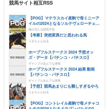
競馬サイト相互RSS
【POG】マテラスカイ産駒で母ミニーア
イルの2024となるソルテヴェローチェの
2歳情報
俺の当たる競馬予想
【考察】突然変異だと思われる馬
うまちゃんねる
ホープフルステークス 2024 予想オッ
ズ・データ【パチンコ・パチスロ】
ギャンブルあんてな速報
ホープフルステークス 2024 結果 動画
【パチンコ・パチスロ】
ギャンブルあんてな速報
【予想】競馬あまりにも難しすぎるやろ
うまちゃんねる
【POG】コントレイル産駒で母メチャコ
ルタの2024となるドラゴンバルドの2歳