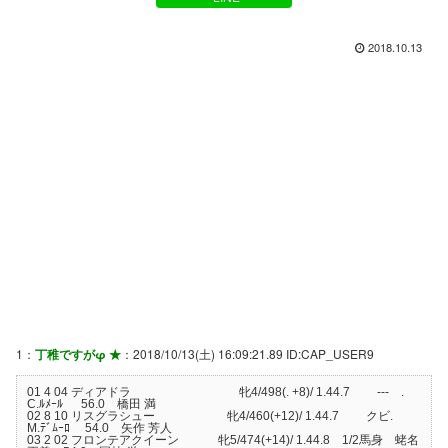
2018.10.13
1：
丁稚ですがφ ★
：2018/10/13(土) 16:09:21.89 ID:CAP_USER9
01 4 04 ディアドラ 牝4/498(. +8)/ 1.44.7 --- .
C.ﾙﾒｰﾙ 56.0 橋田 満
02 8 10 リスグラシュー 牝4/460(+12)/ 1.44.7 クビ.
M.ﾃﾞﾑｰﾛ 54.0 矢作 芳人
03 2 02 フロンテアクイーン 牝5/474(+14)/ 1.44.8 1/2馬身 蛯名