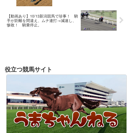
【動画あり】10/13新潟競馬で珍事！ 騎
手が距離を間違え、ムチ連打→減速し、
惨敗！ 騎乗停止。
役立つ競馬サイト