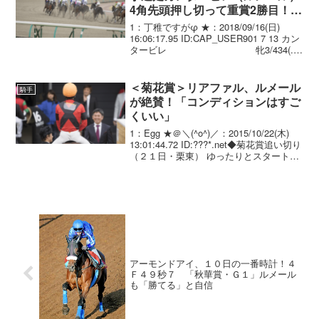
4角先頭押し切って重賞2勝目！い
ざ秋華賞へ
1：丁稚ですがφ ★：2018/09/16(日)
16:06:17.95 ID:CAP_USER901 7 13 カン
タービレ 牝3/434(.
-4)/1.45.7 ---. C.ﾙﾒｰﾙ. 54.0
中竹 ...
＜菊花賞＞リアファル、ルメール
騎手
が絶賛！「コンディションはすご
くいい」
1：Egg ★＠＼(^o^)／：2015/10/22(木)
13:01:44.72 ID:???*.net◆菊花賞追い切り
（２１日・栗東） ゆったりとスタート
し、徐々に加速した。リアファルは栗東
の坂路で、併せ馬での最終調整。「コン
ディション...
アーモンドアイ、１０日の一番時計！４
Ｆ４９秒７ 「秋華賞・Ｇ１」ルメール
も「勝てる」と自信