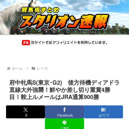
ホーム
レース
府中牝馬S(東京･G2) 後方待機ディアドラ
直線大外強襲！鮮やか差し切り重賞4勝
目！鞍上ルメールはJRA通算900勝
X
Facebook
はてブ
LINE