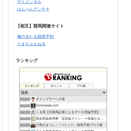
マトメンタル
はんぺんアンテナ
【相互】競馬関連サイト
俺の当たる競馬予想
うまちゃんねる
ランキング
ランキング
ポイント
ブロ画
ギャンブラーへの道
2257位
Korenanda.com
2258位
くる馬【元競馬記者によるデータ理論予想】
2259位
競走馬血統考察「迂回血ライン」〜深遠なる血の連鎖〜
2260位
穴馬のまつし♂『パドック』競馬予想ブログ版
2261位