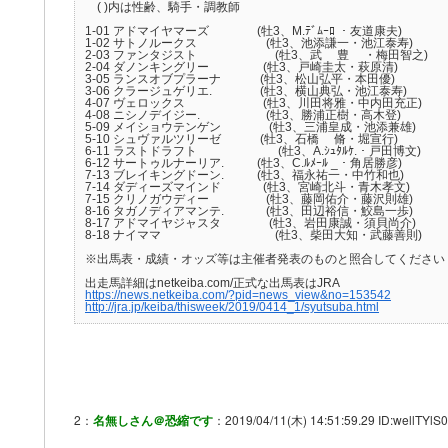
( )内は性齢、騎手・調教師
1-01 アドマイヤマーズ (牡3、M.ﾃﾞﾑｰﾛ ・友道康夫)
1-02 サトノルークス (牡3、池添謙一・池江泰寿)
2-03 ファンタジスト (牡3、武 豊 ・梅田智之)
2-04 ダノンキングリー (牡3、戸崎圭太・萩原清)
3-05 ランスオブプラーナ (牡3、松山弘平・本田優)
3-06 クラージュゲリエ. (牡3、横山典弘・池江泰寿)
4-07 ヴェロックス (牡3、川田将雅・中内田充正)
4-08 ニシノデイジー. (牡3、勝浦正樹・高木登)
5-09 メイショウテンゲン (牡3、三浦皇成・池添兼雄)
5-10 シュヴァルツリーゼ (牡3、石橋 脩・堀宣行)
6-11 ラストドラフト (牡3、A.ｼｭﾀﾙｹ.・戸田博文)
6-12 サートゥルナーリア. (牡3、C.ﾙﾒｰﾙ _・角居勝彦)
7-13 ブレイキングドーン. (牡3、福永祐一・中竹和也)
7-14 ダディーズマインド (牡3、宮崎北斗・青木孝文)
7-15 クリノガウディー (牡3、藤岡佑介・藤沢則雄)
8-16 タガノディアマンテ. (牡3、田辺裕信・鮫島一歩)
8-17 アドマイヤジャスタ (牡3、岩田康誠・須貝尚介)
8-18 ナイママ (牡3、柴田大知・武藤善則)
※出馬表・成績・オッズ等は主催者発表のものと照合してください
出走馬詳細はnetkeiba.com/正式な出馬表はJRA
https://news.netkeiba.com/?pid=news_view&no=153542
http://jra.jp/keiba/thisweek/2019/0414_1/syutsuba.html
2：
名無しさん＠恐縮です
：2019/04/11(木) 14:51:59.29 ID:wellTYlS0