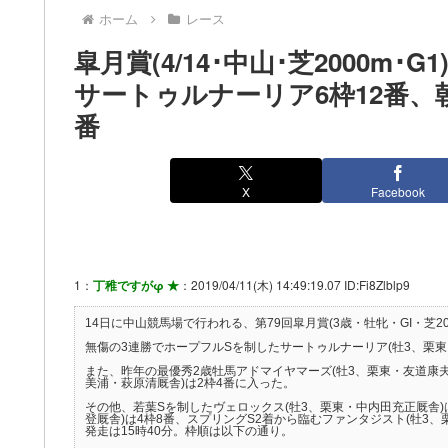
ホーム
レース
皐月賞(4/14･中山･芝2000m
サートゥルナーリア6枠12番、
番
X
Facebook
1：
丁稚ですがφ ★
：2019/04/11(木) 14:49:19.07 ID:Fi8Zlblp9
14日に中山競馬場で行われる、第79回皐月賞(3歳・牡牝・GI・芝20
無傷の3連勝でホープフルSを制したサートゥルナーリア(牡3、栗東
また、昨年の最優秀2歳牡馬アドマイヤマーズ(牡3、栗東・友道康夫
美浦・萩原清厩舎)は2枠4番に入った。
その他、若葉Sを制したヴェロックス(牡3、栗東・中内田充正厩舎)
登厩舎)は4枠8番、スプリングS2着から臨むファンタジスト(牡3、
発走は15時40分。枠順は以下の通り。