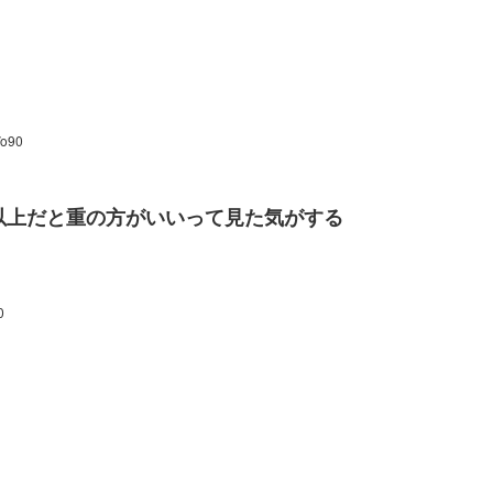
Vo90
m以上だと重の方がいいって見た気がする
0