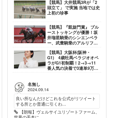
【競馬】大井競馬3Rが「2
頭立て」 で実施 当地では史
上初の珍事
【競馬】『凱旋門賞』 ブル
ーストッキングが優勝！坂
井瑠星騎乗のシンエンペラ
ー、武豊騎乗のアルリファ
ーは着外に沈む…
【競馬】大阪杯(阪神・
G1) 4歳牡馬ベラジオオペ
ラがG1初制覇！2→3→11
番人気の決着で3連単9万
3050円
名無し
2024.09.14
良い所なんだけどこれを公式がリツイート
する所とか普通に引くわ...
【朗報】ヴェルサイユリゾートファーム、
世界の手本に