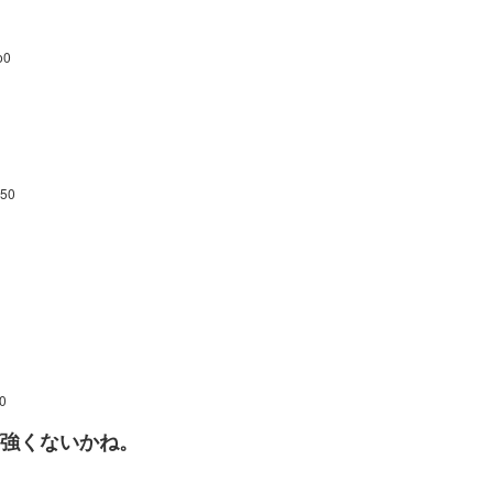
o0
n50
0
強くないかね。