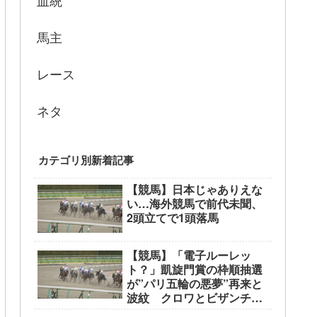
血統
馬主
レース
ネタ
カテゴリ別新着記事
【競馬】日本じゃありえな
い…海外競馬で前代未聞、
2頭立てで1頭落馬
【競馬】「電子ルーレッ
ト？」凱旋門賞の枠順抽選
が”パリ五輪の悪夢”再来と
波紋 クロワとビザンチン
が外枠