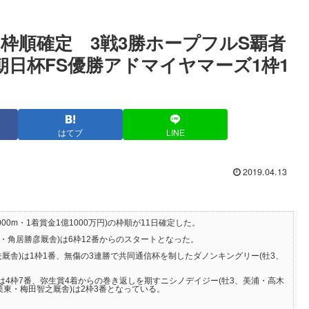
･G1)枠順確定 3戦3勝ホープフルS覇者
朝日杯FS優勝アドマイヤマーズ1枠1
はてブ
LINE
2019.04.13
00m・1着賞金1億1000万円)の枠順が11日確定した。
・角居勝彦厩舎)は6枠12番からのスタートとなった。
厩舎)は1枠1番、無傷の3連勝で共同通信杯を制したダノンキングリー(牡3、
は4枠7番、弥生賞4着からの巻き返しを期すニシノデイジー(牡3、美浦・高木
栗東・梅田智之厩舎)は2枠3番となっている。