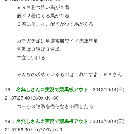
９９％勝つ強い馬が１着
必ず２着にくる馬が２着
３着にそこそこ配当がつく馬がくる
ガチガチ派は単勝複勝ワイド馬連馬単
穴派は３連複３連単
中立もいける
みんなの求めているものはこれですよＪＲＡさん
18 ：
名無しさん＠実況で競馬板アウト
：2012/10/14(日)
21:37:27.40 ID:/0xlxN+30
つーか３連系を売らなきゃ同じだろ
19 ：
名無しさん＠実況で競馬板アウト
：2012/10/14(日)
21:37:56.30 ID:q77ZNgxq0