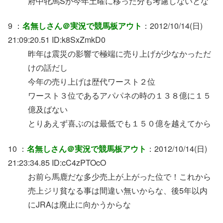
府中牝馬Sが今年土曜に移った分も考慮しないとな
9 ：
名無しさん＠実況で競馬板アウト
：2012/10/14(日)
21:09:20.51 ID:k8SxZmkD0
昨年は震災の影響で極端に売り上げが少なかっただ
けの話だし
今年の売り上げは歴代ワースト２位
ワースト３位であるアパパネの時の１３８億に１５
億及ばない
とりあえず喜ぶのは最低でも１５０億を越えてから
10 ：
名無しさん＠実況で競馬板アウト
：2012/10/14(日)
21:23:34.85 ID:cC4zPTOcO
お前ら馬鹿だな多少売上が上がった位で！これから
売上ジリ貧なる事は間違い無いからな、後5年以内
にJRAは廃止に向かうからな