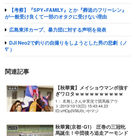
【考察】『SPY×FAMILY』とか『葬送のフリーレン』
が一般受け良くて一部のオタクに受けない理由
広島東洋カープ、暴力団に対する声明を発表
DJI Neo2で釣りの自撮りをしようとした男の悲劇（ノ
∇`）
関連記事
【秋華賞】メイショウマンボ強す
競走馬
ぎワロタｗｗｗｗｗｗｗｗｗｗ
1： 名無しさん＠実況で競馬板アウ
ト:2013/10/13(日) 15:43:44.23
ID:vHOp3VMJ0いやマジ
秋華賞(京都･G1) 圧巻の三冠牝
レース
馬誕生！中団後ろ追走アーモンド