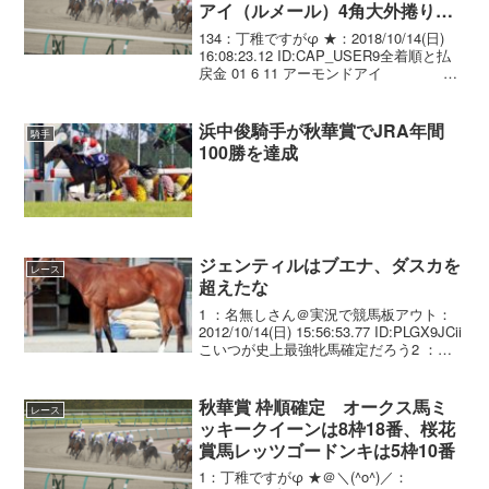
アイ（ルメール）4角大外捲り直
線楽に差し切って5連勝！
134：丁稚ですがφ ★：2018/10/14(日)
16:08:23.12 ID:CAP_USER9全着順と払
戻金 01 6 11 アーモンドアイ
牝3/480(+14)/ 1.58.5 --- . C.ﾙﾒ
ｰﾙ ...
浜中俊騎手が秋華賞でJRA年間
騎手
100勝を達成
ジェンティルはブエナ、ダスカを
レース
超えたな
1 ：名無しさん＠実況で競馬板アウト：
2012/10/14(日) 15:56:53.77 ID:PLGX9JCii
こいつが史上最強牝馬確定だろう2 ：名
無しさん＠実況で競馬板アウト：
2012/10/14(日) 15:57:44.06 ID:...
秋華賞 枠順確定 オークス馬ミ
レース
ッキークイーンは8枠18番、桜花
賞馬レッツゴードンキは5枠10番
1：丁稚ですがφ ★＠＼(^o^)／：