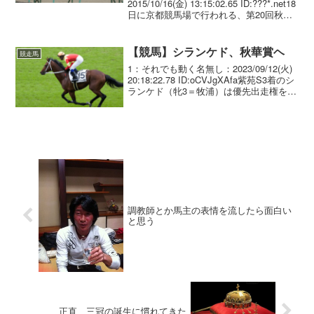
2015/10/16(金) 13:15:02.65 ID:???*.net18
日に京都競馬場で行われる、第20回秋華
賞(3歳・牝・GI・芝2000m・1着賞金8900
万円) の枠順が、16日確定した。 ...
【競馬】シランケド、秋華賞ヘ
競走馬
1：それでも動く名無し：2023/09/12(火)
20:18:22.78 ID:oCVJgXAfa紫苑S3着のシ
ランケド（牝3＝牧浦）は優先出走権を手
にした秋華賞（10月15日、京都）を目指
す。牧浦師は「ペースがいい具合に流れ
てくれたのも...
調教師とか馬主の表情を流したら面白い
と思う
正直、三冠の誕生に慣れてきた