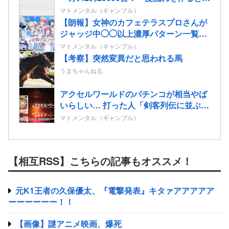
ーカーも安泰だな…
マトメンタル（ギャンブル）
【朗報】女神のカフェテラスプロさんが
ジャッジ中◯◯以上濃厚パターン一覧を
開示してくれたぞ！
マトメンタル（ギャンブル）
【考察】突然変異だと思われる馬
うまちゃんねる
アクセルワールドのパチンコが相当やば
いらしい… 打った人「剣客列伝に並ぶ台
が誕生した。みんな絶対打って欲し
マトメンタル（ギャンブル）
い！」
【相互RSS】こちらの記事もオススメ！
元K1王者の久保優太、『電撃発表』キタァアアアアア
ーーーーーー！！
【画像】謎アニメ映画、爆死