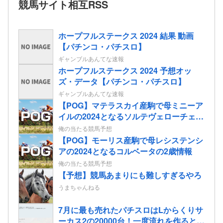
競馬サイト相互RSS
ホープフルステークス 2024 結果 動画
【パチンコ・パチスロ】
ギャンブルあんてな速報
ホープフルステークス 2024 予想オッ
ズ・データ【パチンコ・パチスロ】
ギャンブルあんてな速報
【POG】マテラスカイ産駒で母ミニーア
イルの2024となるソルテヴェローチェの
2歳情報
俺の当たる競馬予想
【POG】モーリス産駒で母レシステンシ
アの2024となるコルベータの2歳情報
俺の当たる競馬予想
【予想】競馬あまりにも難しすぎるやろ
うまちゃんねる
7月に最も売れたパチスロはLからくりサ
ーカス2の20000台！一度流れを作るとメ