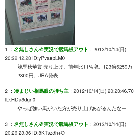
1 ：
名無しさん＠実況で競馬板アウト
：2012/10/14(日)
20:22:42.28 ID:yPvaepLM0
競馬秋華賞 売り上げ、前年比11%増。123億6259万
2800円。JRA発表
2 ：
凄まじい相馬眼の持ち主
：2012/10/14(日) 20:23:46.70
ID:HDa8dgrI0
やっぱ強い馬がいた方が売り上げあがるんだなー
3 ：
名無しさん＠実況で競馬板アウト
：2012/10/14(日)
20:26:23.36 ID:8KTszdh+O