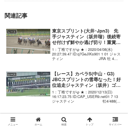
関連記事
東京スプリント(大井･Jpn3) 先
レース
手ジャスティン（坂井瑠）後続寄
せ付けず鮮やか逃げ切り！重賞初
制覇
1：丁稚ですがφ ★：2020/04/08(水)
20:27:39.47 ID:q7GeJIKs901 1 01 ジャス
ティン JRA 牡 4
56.0 坂井瑠.(JRA) 矢作芳 490 +6 1:10:9
02 6 ...
【レース】カペラS(中山・G3)
レース
JBCスプリントの雪辱なった！好
位追走ジャスティン（坂井）ゴー
ル前で抜け出しJRA重賞初制覇
1：丁稚ですがφ ★：2020/12/13(日)
16:17:23.75 ID:CAP_USER9.net01 7 13
ジャスティン 牡4/488(
.+5)/ 1.09.8 ---- 坂井瑠星 58.0
矢作 芳...
坂井瑠星騎手がオーストラリアへ
騎手
半年間の長期遠征
メニュー
ホーム
検索
トップ
サイドバー