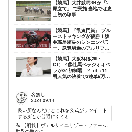
【競馬】大井競馬3Rが「2
頭立て」 で実施 当地では史
上初の珍事
【競馬】『凱旋門賞』 ブル
ーストッキングが優勝！坂
井瑠星騎乗のシンエンペラ
ー、武豊騎乗のアルリファ
ーは着外に沈む…
【競馬】大阪杯(阪神・
G1) 4歳牡馬ベラジオオペ
ラがG1初制覇！2→3→11
番人気の決着で3連単9万
3050円
名無し
2024.09.14
良い所なんだけどこれを公式がリツイート
する所とか普通に引くわ...
【朗報】ヴェルサイユリゾートファーム、
世界の手本に