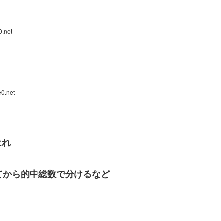
0.net
0.net
はれ
てから的中総数で分けるなど