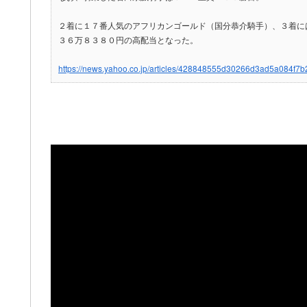
２着に１７番人気のアフリカンゴールド（国分恭介騎手）、３着に
３６万８３８０円の高配当となった。
https://news.yahoo.co.jp/articles/428848555d30266d3ad5a084f7