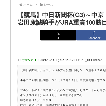
ホーム
レース
【競馬】中日新聞杯(G3)～
岩田康誠騎手がJRA重賞100勝目
X
Facebook
1：
サザンカ ★
：2021/12/11(土) 16:09:33.79 ID:CAP_USER9.net
【中日新聞杯】ショウナンバルディが逃げ切りＶ ３連単２３６万
◆第５７回中日新聞杯・Ｇ３（１２月１１日、中京競馬場・芝２０
フルゲートの１８頭で争われたハンデ重賞は、好スタートから先手
キングズベスト）が逃げ切り、重賞初Ｖを決めた。
勝ち時計は１分５９秒８。
なお、騎乗した岩田康誠騎手はＪＲＡ重賞１００勝目。