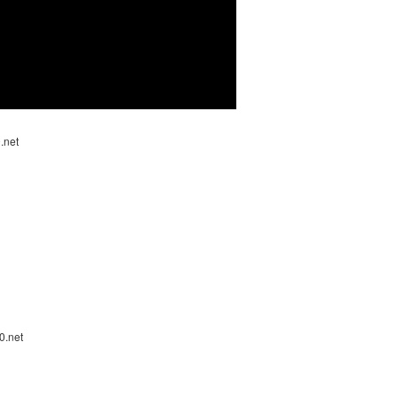
.net
0.net