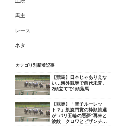
血統
馬主
レース
ネタ
カテゴリ別新着記事
【競馬】日本じゃありえな
い…海外競馬で前代未聞、
2頭立てで1頭落馬
【競馬】「電子ルーレッ
ト？」凱旋門賞の枠順抽選
が”パリ五輪の悪夢”再来と
波紋 クロワとビザンチン
が外枠