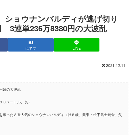
中京 ショウナンバルディが逃げ切り
 3連単236万8380円の大波乱
はてブ
LINE
2021.12.11
円超の大波乱
００メートル、良）
を奪った８番人気のショウナンバルディ（牡５歳、栗東・松下武士厩舎、父