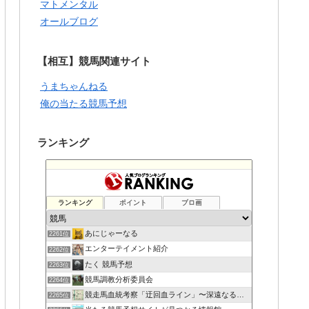
マトメンタル
オールブログ
【相互】競馬関連サイト
うまちゃんねる
俺の当たる競馬予想
ランキング
ランキング
ポイント
ブロ画
あにじゃーなる
2261位
エンターテイメント紹介
2262位
たく 競馬予想
2263位
競馬調教分析委員会
2264位
競走馬血統考察「迂回血ライン」〜深遠なる血の連鎖〜
2265位