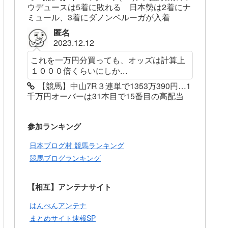
ウデュースは5着に敗れる 日本勢は2着にナ
ミュール、3着にダノンベルーガが入着
匿名
2023.12.12
これを一万円分買っても、オッズは計算上
１０００倍くらいにしか...
【競馬】中山7R３連単で1353万390円…1
千万円オーバーは31本目で15番目の高配当
参加ランキング
日本ブログ村 競馬ランキング
競馬ブログランキング
【相互】アンテナサイト
はんぺんアンテナ
まとめサイト速報SP