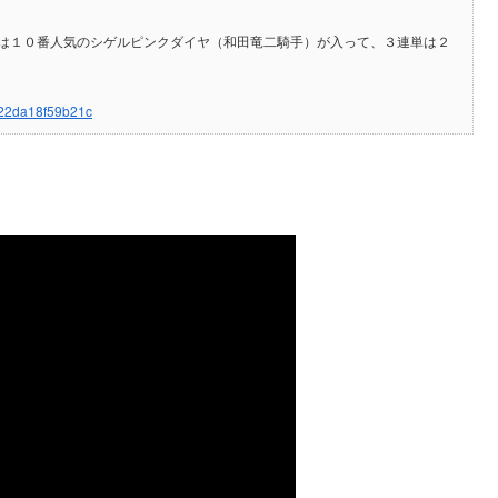
は１０番人気のシゲルピンクダイヤ（和田竜二騎手）が入って、３連単は２
b22da18f59b21c