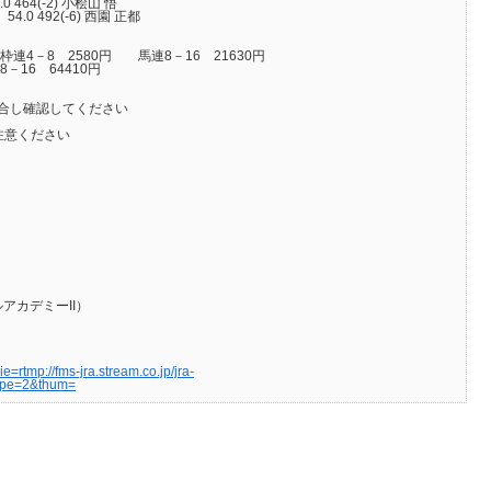
 464(-2) 小桧山 悟
92(-6) 西園 正都
枠連4－8 2580円 馬連8－16 21630円
－16 64410円
合し確認してください
注意ください
アカデミーII）
=rtmp://fms-jra.stream.co.jp/jra-
type=2&thum=