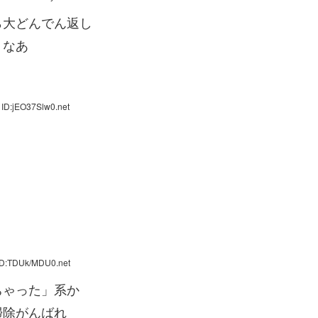
ら大どんでん返し
うなあ
 ID:jEO37Slw0.net
ID:TDUk/MDU0.net
ちゃった」系か
掃除がんばれ