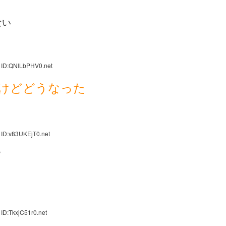
ない
 ID:QNlLbPHV0.net
けどどうなった
 ID:v83UKEjT0.net
ｗ
ID:TkxjC51r0.net