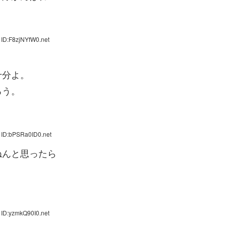
 ID:F8zjNYfW0.net
十分よ。
ろう。
 ID:bPSRa0ID0.net
ねんと思ったら
 ID:yzmkQ90I0.net