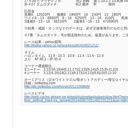
17 5 09 ヒマラヤテンカ. 牝2 岩崎 翼 1.10.2 2 1/2馬身 54.0
外 4 07 タムロダイチ. 牡2 酒井 学 .除外 54.0 4
払戻金
単勝8 12020円 複勝8 1960円 16 150円 13 180円 
ワイド8－13 8890円 8－16 6250円 13－16 410円 馬単8
3連複8－13－16 38210円 3連単8－16－13 472690円
※結果・成績・オッズなどのデータは、必ず主催者発行のものと照
※7番「タムロダイチ」号が競走除外のため、返還があります。ご
レース結果：yahoo競馬
http://keiba.yahoo.co.jp/race/result/1410021211/
タイム
ハロンタイム 11.9 - 10.3 - 10.8 - 11.4 - 11.6 - 12.4
上り 4F 46.2 - 3F 35.4
コーナー通過順位
3コーナー 3,12(16,18)4(6,11,17)(2,13)(9,14)(5,15,8)-(1,10)
4コーナー 3,12(4,16)18(2,11)(6,17)(14,13)(9,8)15(5,1)-10
オーミアリス（父ホワイトマズル/母ポットアカデミー/母父ロイヤル
詳細：netkeiba.com
http://db.netkeiba.com/horse/2012100809/
レースビデオ
http://web-cache.stream.ne.jp/web/jra/onetag/subwindow.html?movie
fms/_definst_/mp4:jra_seiseki/2014/0907/201402101211&ua=4&