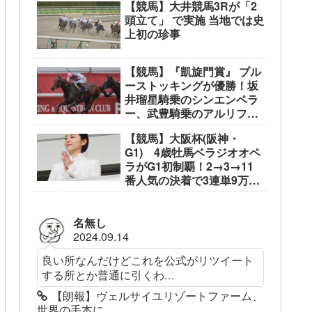
【競馬】大井競馬3Rが「2
頭立て」 で実施 当地では史
上初の珍事
【競馬】『凱旋門賞』 ブル
ーストッキングが優勝！坂
井瑠星騎乗のシンエンペラ
ー、武豊騎乗のアルリファ
ーは着外に沈む…
【競馬】大阪杯(阪神・
G1) 4歳牡馬ベラジオオペ
ラがG1初制覇！2→3→11
番人気の決着で3連単9万
3050円
名無し
2024.09.14
良い所なんだけどこれを公式がリツイート
する所とか普通に引くわ...
【朗報】ヴェルサイユリゾートファーム、
世界の手本に