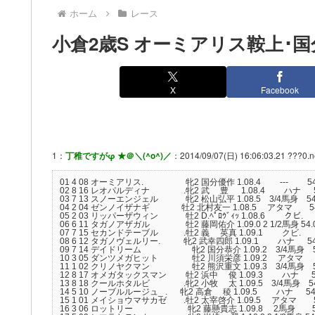
ホーム
レース
小倉2歳S オーミアリス鞍上･
X
Facebook
1：
丁稚ですがφ ★＠＼(^o^)／
：2014/09/07(日) 16:06:03.21 ???0.n
01 4 08 オーミアリス. 牝2 国分優作 1.08.4 --- 54.0 
02 8 16 レオパルディナ .牝2 武 豊 1.08.4 ハナ 54.0
03 7 13 スノーエンジェル 牝2 松山弘平 1.08.5 3/4馬身 54.0
04 2 04 ゼンノイザナギ 牡2 北村友一 1.08.5 アタマ 54.0 
05 2 03 リッパーザウィン 牡2 D.ﾍﾟﾛｳﾞｨｯ 1.08.6 クビ. 54
06 6 11 タガノアザガル 牡2 藤岡佑介 1.09.0 2 1/2馬身 54.0
07 7 15 セカンドテーブル .牡2 義 英真 1.09.1 クビ. 54.
08 6 12 タガノヴェルリー. 牝2 武幸四郎 1.09.1 ハナ 54.0 
09 7 14 デイドリーム 牝2 国分恭介 1.09.2 3/4馬身 54.0
10 3 05 ダンツメガヒット 牡2 川須栄彦 1.09.2 アタマ 54.
11 1 02 クリノヤクマン 牡2 熊沢重文 1.09.3 3/4馬身 54.0
12 8 17 オメガタックスマン 牡2 浜中 俊 1.09.3 ハナ 54.0
13 8 18 クールホタルビ .牝2 小牧 太 1.09.5 3/4馬身 54.0
14 5 10 ノーブルルージュ_ . 牝2 高倉 稜 1.09.5 ハナ 54.0 
15 1 01 メイショウマサカゼ .牡2 太宰啓介 1.09.5 アタマ 54.0
16 3 06 ロットリー 牝2 藤懸貴志 1.09.8 2馬身 54.0 