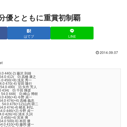
国分優とともに重賞初制覇
はてブ
LINE
2014.09.07
et
440(-2) 藤沢 則雄
 412( 0) 高橋 康之
 450(+8) 浅見 秀一
470(-4) 安田 隆行
.0 490( 0) 矢作 芳人
 434( 0) 千田 輝彦
0 448( 0) 崎山 博樹
436(+4) 今野 貞一
 474(+4) 高橋 義忠
0 476(+12)山内 研二
 474(-4) 蛯名 利弘
 446(+2) 今野 貞一
 426(+6) 清水 久詞
456(+4) 宮本 博
 500(-6) 本田 優
410(+8) 藤岡 健一