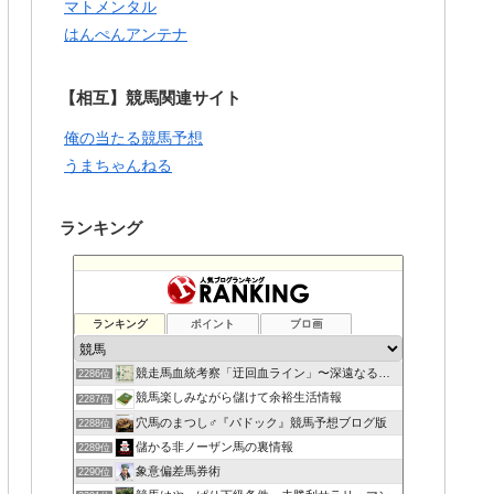
マトメンタル
はんぺんアンテナ
【相互】競馬関連サイト
俺の当たる競馬予想
うまちゃんねる
ランキング
ランキング
ポイント
ブロ画
競走馬血統考察「迂回血ライン」〜深遠なる血の連鎖〜
2286位
競馬楽しみながら儲けて余裕生活情報
2287位
穴馬のまつし♂『パドック』競馬予想ブログ版
2288位
儲かる非ノーザン馬の裏情報
2289位
象意偏差馬券術
2290位