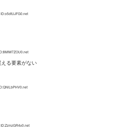
 ID:o5dtUJFG0.net
ID:8MIW7ZOU0.net
買える要素がない
ID:QNlLbPHV0.net
 ID:ZzmzGR4y0.net