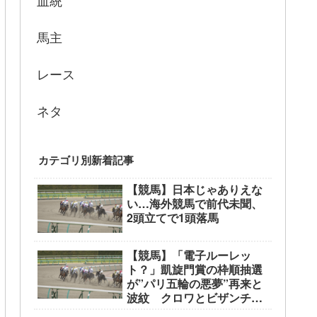
血統
馬主
レース
ネタ
カテゴリ別新着記事
【競馬】日本じゃありえな
い…海外競馬で前代未聞、
2頭立てで1頭落馬
【競馬】「電子ルーレッ
ト？」凱旋門賞の枠順抽選
が”パリ五輪の悪夢”再来と
波紋 クロワとビザンチン
が外枠