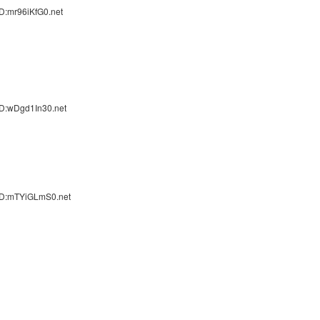
D:mr96iKfG0.net
ID:wDgd1In30.net
」
ID:mTYiGLmS0.net