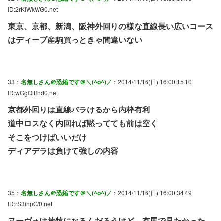
ID:2rKIWkWG0.net
東京、京都、新潟、阪神外回りの様な直線長い広いコース
はディープ産駒買っときゃ間違いない
33：
名無しさん＠恐縮です＠＼(^o^)／
：2014/11/16(日) 16:00:15.10
ID:wGgQiBhd0.net
京都外回りは直線バラけるから内枠有利
道中ロスなく内回れば黙ってても前は空く
そこをつけばいいだけ
ディアデラは負けて強しの内容
35：
名無しさん＠恐縮です＠＼(^o^)／
：2014/11/16(日) 16:00:34.49
ID:rS3ihpO/0.net
ヌーヴォは放牧になるんだろうけど、有馬で見たかった