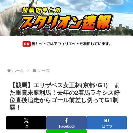
ホーム
レース
【競馬】エリザベス女王杯(京都･G1) ま
た重賞未勝利馬！去年の2着馬ラキシス好
位直後追走からゴール前差し切ってG1制
覇！
X
Facebook
はてブ