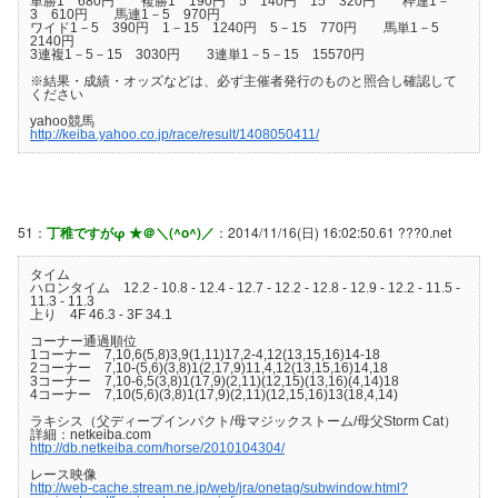
単勝1 680円 複勝1 190円 5 140円 15 320円 枠連1－
3 610円 馬連1－5 970円
ワイド1－5 390円 1－15 1240円 5－15 770円 馬単1－5
2140円
3連複1－5－15 3030円 3連単1－5－15 15570円
※結果・成績・オッズなどは、必ず主催者発行のものと照合し確認して
ください
yahoo競馬
http://keiba.yahoo.co.jp/race/result/1408050411/
51：
丁稚ですがφ ★＠＼(^o^)／
：2014/11/16(日) 16:02:50.61 ???0.net
タイム
ハロンタイム 12.2 - 10.8 - 12.4 - 12.7 - 12.2 - 12.8 - 12.9 - 12.2 - 11.5 -
11.3 - 11.3
上り 4F 46.3 - 3F 34.1
コーナー通過順位
1コーナー 7,10,6(5,8)3,9(1,11)17,2-4,12(13,15,16)14-18
2コーナー 7,10-(5,6)(3,8)1(2,17,9)11,4,12(13,15,16)14,18
3コーナー 7,10-6,5(3,8)1(17,9)(2,11)(12,15)(13,16)(4,14)18
4コーナー 7,10(5,6)(3,8)1(17,9)(2,11)(12,15,16)13(18,4,14)
ラキシス（父ディープインパクト/母マジックストーム/母父Storm Cat）
詳細：netkeiba.com
http://db.netkeiba.com/horse/2010104304/
レース映像
http://web-cache.stream.ne.jp/web/jra/onetag/subwindow.html?