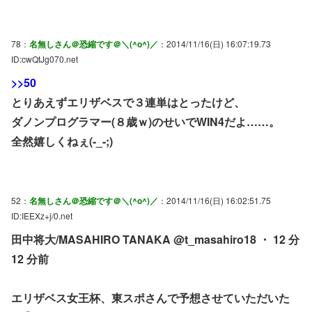
78：
名無しさん＠恐縮です＠＼(^o^)／
：2014/11/16(日) 16:07:19.73
ID:cwQtJg070.net
>>50
とりあえずエリザベスで３連単はとったけど、
ダノンプログラマー(８歳ｗ)のせいでWIN4だよ……。
全然嬉しくねぇ(-_-;)
52：
名無しさん＠恐縮です＠＼(^o^)／
：2014/11/16(日) 16:02:51.75
ID:IEEXz+j/0.net
田中将大/MASAHIRO TANAKA @t_masahiro18 ・ 12 分
12 分前
エリザベス女王杯、東スポさんで予想させていただいた