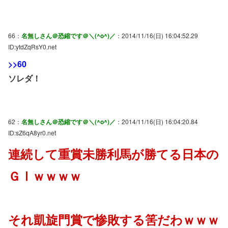
66：
名無しさん＠恐縮です＠＼(^o^)／
：2014/11/16(日) 16:04:52.29
ID:ytdZqRsY0.net
>>60
ソレダ！
62：
名無しさん＠恐縮です＠＼(^o^)／
：2014/11/16(日) 16:04:20.84
ID:sZ6qA8yr0.net
連続して重賞未勝利馬が勝てる日本の
ＧⅠｗｗｗｗ
それ凱旋門賞で惨敗する筈だわｗｗｗ