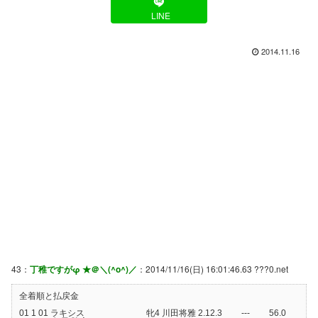
LINE
2014.11.16
43：
丁稚ですがφ ★＠＼(^o^)／
：2014/11/16(日) 16:01:46.63 ???0.net
全着順と払戻金
01 1 01 ラキシス 牝4 川田将雅 2.12.3 --- 56.0