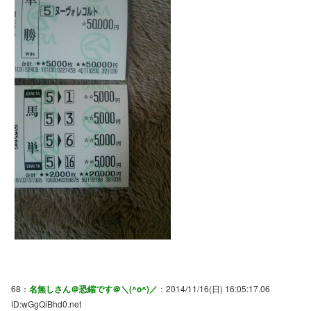
68：
名無しさん＠恐縮です＠＼(^o^)／
：2014/11/16(日) 16:05:17.06
ID:wGgQiBhd0.net