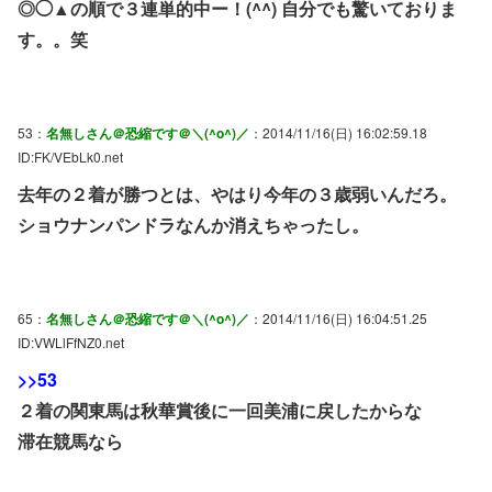
◎◯▲の順で３連単的中ー！(^^) 自分でも驚いておりま
す。。笑
53：
名無しさん＠恐縮です＠＼(^o^)／
：2014/11/16(日) 16:02:59.18
ID:FK/VEbLk0.net
去年の２着が勝つとは、やはり今年の３歳弱いんだろ。
ショウナンパンドラなんか消えちゃったし。
65：
名無しさん＠恐縮です＠＼(^o^)／
：2014/11/16(日) 16:04:51.25
ID:VWLlFfNZ0.net
>>53
２着の関東馬は秋華賞後に一回美浦に戻したからな
滞在競馬なら