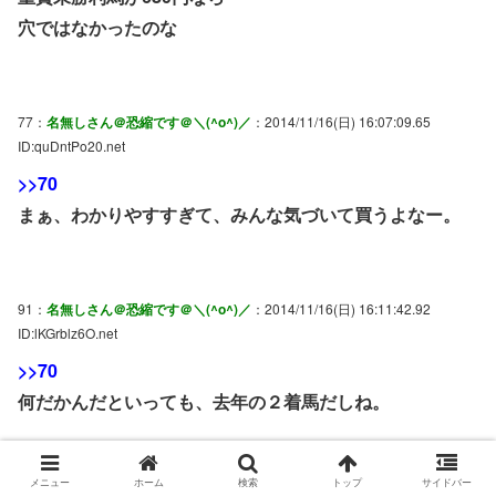
穴ではなかったのな
77：
名無しさん＠恐縮です＠＼(^o^)／
：2014/11/16(日) 16:07:09.65
ID:quDntPo20.net
>>70
まぁ、わかりやすすぎて、みんな気づいて買うよなー。
91：
名無しさん＠恐縮です＠＼(^o^)／
：2014/11/16(日) 16:11:42.92
ID:lKGrblz6O.net
>>70
何だかんだといっても、去年の２着馬だしね。
エリザベス女王杯は、『京都競馬場との適性』が以外と問
メニュー
ホーム
検索
トップ
サイドバー
われるレース。