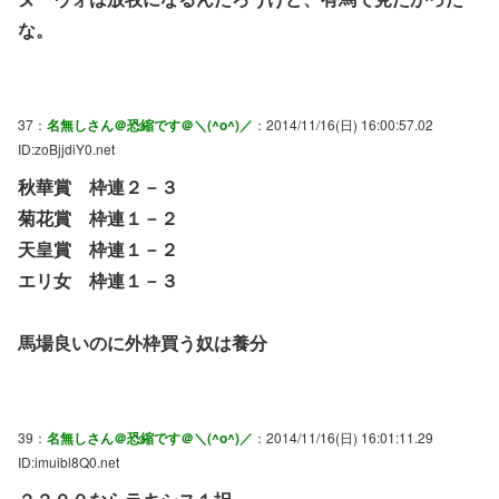
な。
37：
名無しさん＠恐縮です＠＼(^o^)／
：2014/11/16(日) 16:00:57.02
ID:zoBjjdiY0.net
秋華賞 枠連２－３
菊花賞 枠連１－２
天皇賞 枠連１－２
エリ女 枠連１－３
馬場良いのに外枠買う奴は養分
39：
名無しさん＠恐縮です＠＼(^o^)／
：2014/11/16(日) 16:01:11.29
ID:imuibl8Q0.net