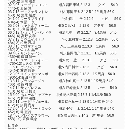
458(+2) 角居 勝彦
02 3 05 ヌーヴォレコルト 牝3 岩田康誠 2.12.3 クビ. 54.0
444(-4) 斎藤 誠
03 7 15 ディアデラマドレ. 牝4 藤岡康太 2.12.5 1 1/4馬身 56.0
450(+6) 角居 勝彦
04 1 02 フーラブライド 牝5 酒井 学 2.12.6 クビ. 56.0
484(-4) 木原 一良
05 2 03 キャトルフィーユ. 牝5 C.ﾙﾒｰﾙ 2.12.6 アタマ 56.0
470( 0) 角居 勝彦
06 6 12 ショウナンパンドラ .牝3 浜中 俊 2.12.7 3/4馬身 54.0
446(+6) 高野 友和
07 7 13 コウエイオトメ 牝6 北村友一 2.12.8 1/2馬身 56.0
484(-2) 松元 茂樹
08 8 18 アロマティコ .牝5 三浦皇成 2.13.0 1馬身 56.0
462(-2) 佐々木 晶三
09 4 07 サンシャイン. 牝5 藤岡佑介 2.13.1 1/2馬身 56.0
436(+6) 藤岡 健一
10 8 16 スマートレイアー 牝4 武 豊 2.13.1 クビ. 56.0
476(+12)大久保 龍志
11 5 10 ヴィルシーナ. 牝5 内田博幸 2.13.2 クビ. 56.0
454(-4) 友道 康夫
12 3 06 メイショウマンボ. 牝4 武幸四郎 2.13.3 1/2馬身 56.0
490(-14)飯田 祐史
13 8 17 ブランネージュ 牝3 秋山真一 2.13.5 1 1/2馬身 54.0
466(+4) 藤岡 健一
14 7 14 サングレアル. 牝3 戸崎圭太 2.13.5 ハナ 54.0
410(+6) 松田 博資
15 5 09 ホエールキャプチャ. .牝6 蛯名正義 2.13.7 1 1/4馬身 56.0
476(+2) 田中 清隆
16 6 11 レッドリヴェール. 牝3 福永祐一 2.13.9 1 1/4馬身 54.0
412(-6) 須貝 尚介
17 2 04 オメガハートロック .牝3 小牧 太 2.14.1 1 1/4馬身 54.0
452(-8) 堀 宣行
18 4 08 グレイスフラワー. 牝5 柴田善臣 2.14.2 3/4馬身 56.0
458( 0) 宗像 義忠
払戻金