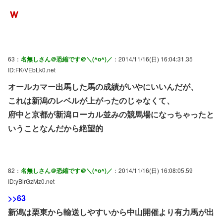
ｗ
63：
名無しさん＠恐縮です＠＼(^o^)／
：2014/11/16(日) 16:04:31.35
ID:FK/VEbLk0.net
オールカマー出馬した馬の成績がいやにいいんだが、
これは新潟のレベルが上がったのじゃなくて、
府中と京都が新潟ローカル並みの競馬場になっちゃったと
いうことなんだから絶望的
82：
名無しさん＠恐縮です＠＼(^o^)／
：2014/11/16(日) 16:08:05.59
ID:yBlrGzMz0.net
>>63
新潟は栗東から輸送しやすいから中山開催より有力馬が出