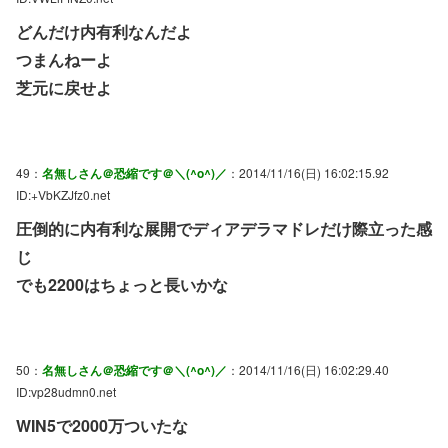
どんだけ内有利なんだよ
つまんねーよ
芝元に戻せよ
49：
名無しさん＠恐縮です＠＼(^o^)／
：2014/11/16(日) 16:02:15.92
ID:+VbKZJfz0.net
圧倒的に内有利な展開でディアデラマドレだけ際立った感
じ
でも2200はちょっと長いかな
50：
名無しさん＠恐縮です＠＼(^o^)／
：2014/11/16(日) 16:02:29.40
ID:vp28udmn0.net
WIN5で2000万ついたな