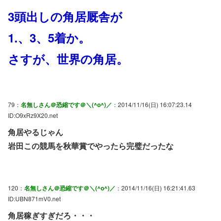
3頭出しの角居厩舎が
1.、3、5着か。
さすが、世界の角居。
79：
名無しさん＠恐縮です＠＼(^o^)／
：2014/11/16(日) 16:07:23.14
ID:O9xRz9X20.net
角居やるじゃん
岩田この競馬を秋華賞でやったら完璧だったな
120：
名無しさん＠恐縮です＠＼(^o^)／
：2014/11/16(日) 16:21:41.63
ID:UBN871mV0.net
角居稼ぎすぎだろ・・・