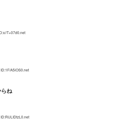
D:x//T+07d0.net
ID:1F/A5iOS0.net
からね
 ID:RULIDtzL0.net