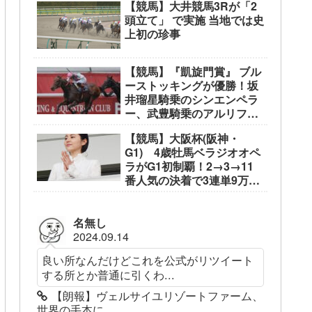
【競馬】大井競馬3Rが「2
頭立て」 で実施 当地では史
上初の珍事
【競馬】『凱旋門賞』 ブル
ーストッキングが優勝！坂
井瑠星騎乗のシンエンペラ
ー、武豊騎乗のアルリファ
ーは着外に沈む…
【競馬】大阪杯(阪神・
G1) 4歳牡馬ベラジオオペ
ラがG1初制覇！2→3→11
番人気の決着で3連単9万
3050円
名無し
2024.09.14
良い所なんだけどこれを公式がリツイート
する所とか普通に引くわ...
【朗報】ヴェルサイユリゾートファーム、
世界の手本に