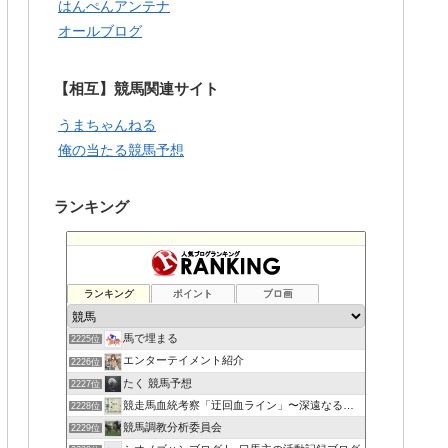
はんぺんアンテナ
オールブログ
【相互】競馬関連サイト
うまちゃんねる
俺の当たる競馬予想
ランキング
ランキング
ポイント
ブロ画
馬で埋まる
2225位
エンターテイメント紹介
2226位
たく 競馬予想
2227位
競走馬血統考察「迂回血ライン」〜深遠なる血の連鎖〜
2228位
競馬調教分析委員会
2229位