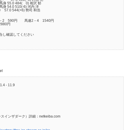
5.0 484( 0) 相沢 郁
.0 510(-6) 河内 洋
.0 544(+6) 勢司 和浩
－2 590円 馬連2－4 1540円
880円
合し確認してください
et
1.4 - 11.9
ンザダーク）詳細：netkeiba.com