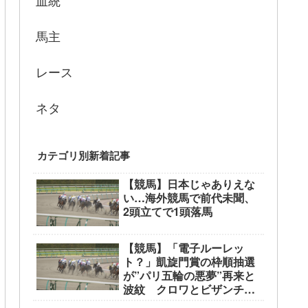
血統
馬主
レース
ネタ
カテゴリ別新着記事
【競馬】日本じゃありえな
い…海外競馬で前代未聞、
2頭立てで1頭落馬
【競馬】「電子ルーレッ
ト？」凱旋門賞の枠順抽選
が”パリ五輪の悪夢”再来と
波紋 クロワとビザンチン
が外枠