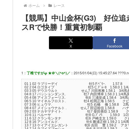
ホーム
レース
【競馬】中山金杯(G3) 好位
スRで快勝！重賞初制覇
X
Facebook
1：
丁稚ですがφ ★＠＼(^o^)／
：2015/01/04(日) 15:45:27.64 ???0.n
01 1 02 ラブリーデイ 牡5 F.ﾍﾞﾘｰ. 1.57.8 --- 
02 2 04 ロゴタイプ 牡5 C.ﾃﾞﾑｰﾛ 1.58.0 1 1/4馬身 5
03 3 05 デウスウルト せん7 川田将雅 1.58.1 3/4馬身 55.
04 8 17 パッションダンス. 牡7 内田博幸 1.58.3 1 1/4馬身 56
05 4 08 アイスフォーリス. 牝6 三浦皇成 1.58.4 3/4馬身 5
06 5 10 マイネルフロスト. 牡4 松岡正海 1.58.5 クビ. 56
07 3 06 ヒュウマ. 牡5 石橋 脩 1.58.8 2馬身 54
08 4 07 メイショウナルト . せん7 田辺裕信 1.58.8 ハナ 57
09 2 03 ナカヤマナイト. 牡7 柴田善臣 1.58.9 クビ. 5
10 6 11 ペルーサ 牡8 G.ﾌﾞﾉﾜ. 1.59.0 1/2馬身 5
11 6 12 クランモンタナ 牡6 戸崎圭太 1.59.0 クビ. 55
12 8 16 アンコイルド. 牡6 勝浦正樹 1.59.2 1 1/4馬身 56
13 7 13 ケイアイエレガント 牝6 吉田 豊 1.59.2 アタマ 5
14 7 14 ラブイズブーシェ 牡6 古川吉洋 1.59.2 クビ. 5