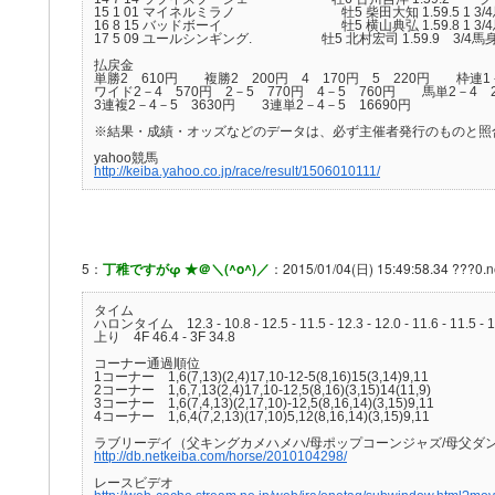
15 1 01 マイネルミラノ 牡5 柴田大知 1.59.5 1 3/4馬身 5
16 8 15 バッドボーイ 牡5 横山典弘 1.59.8 1 3/4馬身 54
17 5 09 ユールシンギング. 牡5 北村宏司 1.59.9 3/4馬身 57
払戻金
単勝2 610円 複勝2 200円 4 170円 5 220円 枠連1
ワイド2－4 570円 2－5 770円 4－5 760円 馬単2－4 2
3連複2－4－5 3630円 3連単2－4－5 16690円
※結果・成績・オッズなどのデータは、必ず主催者発行のものと照
yahoo競馬
http://keiba.yahoo.co.jp/race/result/1506010111/
5：
丁稚ですがφ ★＠＼(^o^)／
：2015/01/04(日) 15:49:58.34 ???0.n
タイム
ハロンタイム 12.3 - 10.8 - 12.5 - 11.5 - 12.3 - 12.0 - 11.6 - 11.5 - 1
上り 4F 46.4 - 3F 34.8
コーナー通過順位
1コーナー 1,6(7,13)(2,4)17,10-12-5(8,16)15(3,14)9,11
2コーナー 1,6,7,13(2,4)17,10-12,5(8,16)(3,15)14(11,9)
3コーナー 1,6(7,4,13)(2,17,10)-12,5(8,16,14)(3,15)9,11
4コーナー 1,6,4(7,2,13)(17,10)5,12(8,16,14)(3,15)9,11
ラブリーデイ（父キングカメハメハ/母ポップコーンジャズ/母父ダンスイ
http://db.netkeiba.com/horse/2010104298/
レースビデオ