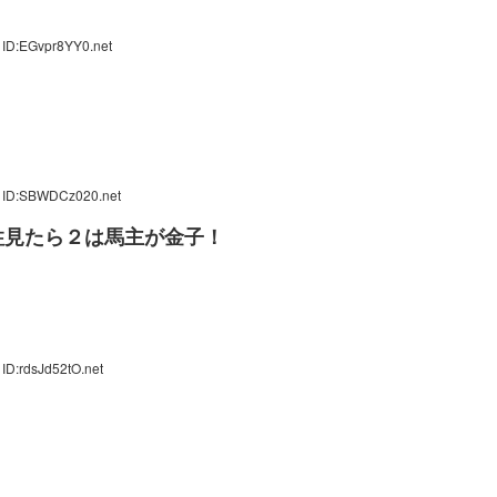
 ID:EGvpr8YY0.net
8 ID:SBWDCz020.net
柱見たら２は馬主が金子！
ID:rdsJd52tO.net