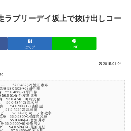
追走ラブリーデイ坂上で抜け出しコー
はてブ
LINE
2015.01.04
et
57.0 482(-2) 池江 泰寿
8.0 502(+6) 田中 剛
0 468(-2) 平田 修
.0 514(-4) 友道 康夫
3.0 474( 0) 相沢 郁
.0 484(-2) 高木 登
.0 500(+2) 斎藤 誠
.5 452(-2) 武田 博
7.0 498(+4) 二ノ宮 敬宇
6.0 530(+14)藤沢 和雄
.0 486(-4) 音無 秀孝
.0 500(+6) 矢作 芳人
4.0 526(+4) 尾形 充弘
7.5 460(+8) 村山 明