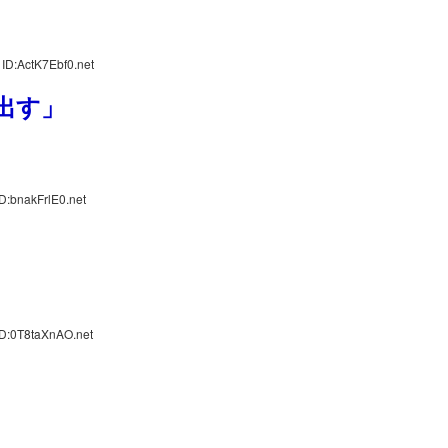
ID:ActK7Ebf0.net
出す」
D:bnakFrlE0.net
ID:0T8taXnAO.net