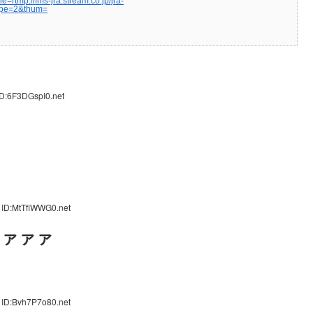
=rtmp://fms-jra.stream.co.jp/jra-
type=2&thum=
ID:6F3DGspI0.net
 ID:MtTflWWG0.net
ァァァァ
 ID:Bvh7P7o80.net