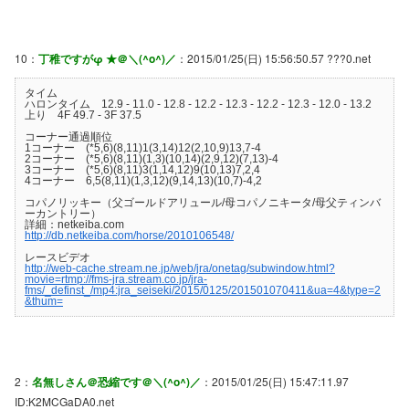
10：
丁稚ですがφ ★＠＼(^o^)／
：2015/01/25(日) 15:56:50.57 ???0.net
タイム
ハロンタイム 12.9 - 11.0 - 12.8 - 12.2 - 12.3 - 12.2 - 12.3 - 12.0 - 13.2
上り 4F 49.7 - 3F 37.5
コーナー通過順位
1コーナー (*5,6)(8,11)1(3,14)12(2,10,9)13,7-4
2コーナー (*5,6)(8,11)(1,3)(10,14)(2,9,12)(7,13)-4
3コーナー (*5,6)(8,11)3(1,14,12)9(10,13)7,2,4
4コーナー 6,5(8,11)(1,3,12)(9,14,13)(10,7)-4,2
コパノリッキー（父ゴールドアリュール/母コパノニキータ/母父ティンバ
ーカントリー）
詳細：netkeiba.com
http://db.netkeiba.com/horse/2010106548/
レースビデオ
http://web-cache.stream.ne.jp/web/jra/onetag/subwindow.html?
movie=rtmp://fms-jra.stream.co.jp/jra-
fms/_definst_/mp4:jra_seiseki/2015/0125/201501070411&ua=4&type=2
&thum=
2：
名無しさん＠恐縮です＠＼(^o^)／
：2015/01/25(日) 15:47:11.97
ID:K2MCGaDA0.net