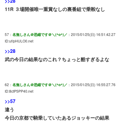
>>28
11R ３場開催唯一重賞なしの裏番組で乗鞍なし
57：
名無しさん＠恐縮です＠＼(^o^)／
：2015/01/25(日) 16:51:42.27
ID:uf/pHULO0.net
>>28
武の今日の結果なのこれ？ちょっと酷すぎるよな
62：
名無しさん＠恐縮です＠＼(^o^)／
：2015/01/25(日) 16:55:27.76
ID:8ctP5PP40.net
>>57
違う
今日の京都で騎乗していたあるジョッキーの結果