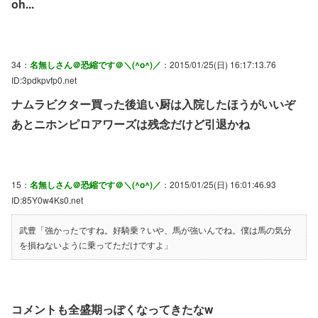
oh...
34：
名無しさん＠恐縮です＠＼(^o^)／
：2015/01/25(日) 16:17:13.76
ID:3pdkpvfp0.net
ナムラビクター買った後追い厨は入院したほうがいいぞ
あとニホンピロアワーズは残念だけど引退かね
15：
名無しさん＠恐縮です＠＼(^o^)／
：2015/01/25(日) 16:01:46.93
ID:85Y0w4Ks0.net
武豊「強かったですね。好騎乗？いや、馬が強いんでね。僕は馬の気分
を損ねないように乗ってただけですよ」
コメントも全盛期っぽくなってきたなw