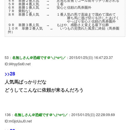
４Ｒ 単勝２番人気 → 意地も皆無でゴール前キッチリ差される
５Ｒ 単勝４番人気 → １着
６Ｒ 単勝１番人気 → 安心と信頼の馬券圏外
７Ｒ 乗鞍なし
８Ｒ 単勝１番人気 → １番人気の馬で直線まで溜めて溜めて
勝ち馬に逃げ切りを許したあげく
やっぱり安心と信頼の馬券圏外
９Ｒ 単勝３番人気 → もはや、感動さえ覚える最下位葬
１０Ｒ 単勝２番人気 → いつもの見慣れた風景に終始（馬券圏
外）
53：
名無しさん＠恐縮です＠＼(^o^)／
：2015/01/25(日) 16:47:23.37
ID:IAhyySsI0.net
>>28
人気馬ばっかりだな
どうしてこんなに依頼が来るんだろう
136：
名無しさん＠恐縮です＠＼(^o^)／
：2015/01/25(日) 22:28:09.69
ID:mGjotJuJ0.net