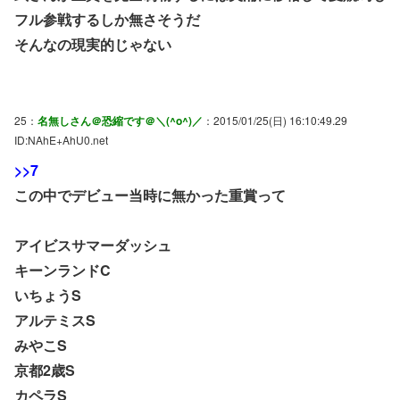
フル参戦するしか無さそうだ
そんなの現実的じゃない
25：
名無しさん＠恐縮です＠＼(^o^)／
：2015/01/25(日) 16:10:49.29
ID:NAhE+AhU0.net
>>7
この中でデビュー当時に無かった重賞って
アイビスサマーダッシュ
キーンランドC
いちょうS
アルテミスS
みやこS
京都2歳S
カペラS