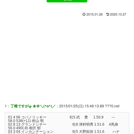
2015.01.26
2020.10.27
1：
丁稚ですがφ ★＠＼(^o^)／
：2015/01/25(日) 15:46:13.89 ???0.net
01 4 06 コパノリッキー 牡5 武 豊 1.50.9 ---
58.0 538(+11) 村山 明
02 8 13 グランドシチー 牡8 津村明秀 1.51.6 4馬身
56.0 490(-8) 相沢 郁
03 3 04 インカンテーション. 牡5 大野拓弥 1.51.6 ハナ