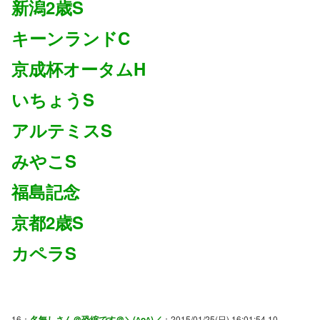
新潟2歳S
キーンランドC
京成杯オータムH
いちょうS
アルテミスS
みやこS
福島記念
京都2歳S
カペラS
16：
名無しさん＠恐縮です＠＼(^o^)／
：2015/01/25(日) 16:01:54.10