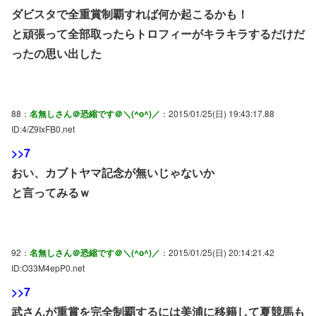
ダビスタで全重賞制覇すれば何か起こるかも！
と頑張って全部取ったらトロフィーがキラキラするだけだ
ったの思い出した
88：
名無しさん＠恐縮です＠＼(^o^)／
：2015/01/25(日) 19:43:17.88
ID:4/Z9IxFB0.net
>>7
おい、カブトヤマ記念が無いじゃないか
と言ってみるｗ
92：
名無しさん＠恐縮です＠＼(^o^)／
：2015/01/25(日) 20:14:21.42
ID:O33M4epP0.net
>>7
武さんが重賞を完全制覇するには美浦に移籍して夏競馬も