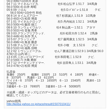
56.0 496(+10)羽月 友彦
04 7 11 マイネルバイカ. 牡6 松山弘平 1.51.7 3/4馬身
56.0 500(-4) 白井 寿昭
05 6 09 ソロル 牡5 D.ﾊﾞﾙｼﾞｭｰ1.51.8 クビ.
56.0 504(+10)中竹 和也
06 8 14 タイムズアロー 牡7 杉原誠人 1.51.9 1/2馬身
56.0 492(+2) 松田 博資
07 1 01 マイネルクロップ .牡5 丹内祐次 1.52.1 3/4馬身
56.0 500(+4) 飯田 雄三
08 6 10 ランウェイワルツ. 牡4 秋山真一 1.52.1 アタマ
55.0 502(+4) 音無 秀孝
09 3 03 グランプリブラッド. .牡6 松田大作 1.52.4 2馬身
56.0 448(+6) 矢作 芳人
10 5 07 グラッツィア 牡7 藤岡康太 1.52.5 3/4馬身
56.0 498(+4) 角居 勝彦
11 5 08 ナムラビクター 牡6 小牧 太 1.52.6 クビ.
56.0 532(+4) 福島 信晴
12 2 02 トウシンイーグル. せん7 勝浦正樹 1.52.9 1 3/4馬身 56.0
478(+2) 山内 研二
13 4 05 ニホンピロアワーズ 牡8 和田竜二 1.52.9 クビ.
57.0 540(-7) 大橋 勇樹
14 7 12 マーチャンテイマー. 牝6 吉田隼人 1.53.1 3/4馬身
54.0 478(+2) 松田 博資
払戻金
単勝6 250円 複勝6 150円 13 510円 4 180円 枠連4－
8 3370円 馬連6－13 6110円
ワイド4－6 370円 4－13 1650円 6－13 1540円 馬単6－13
7790円
3連複4－6－13 7690円 3連単6－13－4 50080円
※結果・成績・オッズなどのデータは、必ず主催者発行のものと照合し
確認してください
yahoo競馬
http://keiba.yahoo.co.jp/race/result/1507010411/