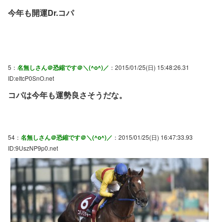
今年も開運Dr.コパ
5：
名無しさん＠恐縮です＠＼(^o^)／
：2015/01/25(日) 15:48:26.31
ID:eItcP0SnO.net
コパは今年も運勢良さそうだな。
54：
名無しさん＠恐縮です＠＼(^o^)／
：2015/01/25(日) 16:47:33.93
ID:9UszNP9p0.net