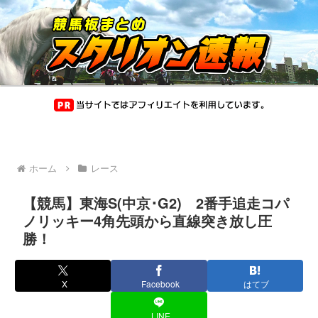
ホーム
レース
【競馬】東海S(中京･G2) 2番手追走コパ
ノリッキー4角先頭から直線突き放し圧
勝！
X
Facebook
はてブ
LINE