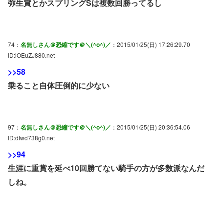
弥生賞とかスプリングSは複数回勝ってるし
74：
名無しさん＠恐縮です＠＼(^o^)／
：2015/01/25(日) 17:26:29.70
ID:lOEuZJ880.net
>>58
乗ること自体圧倒的に少ない
97：
名無しさん＠恐縮です＠＼(^o^)／
：2015/01/25(日) 20:36:54.06
ID:dfwd738g0.net
>>94
生涯に重賞を延べ10回勝てない騎手の方が多数派なんだ
しね。