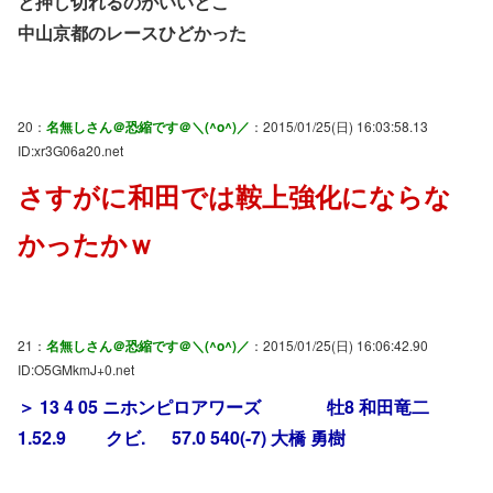
と押し切れるのがいいとこ
中山京都のレースひどかった
20：
名無しさん＠恐縮です＠＼(^o^)／
：2015/01/25(日) 16:03:58.13
ID:xr3G06a20.net
さすがに和田では鞍上強化にならな
かったかｗ
21：
名無しさん＠恐縮です＠＼(^o^)／
：2015/01/25(日) 16:06:42.90
ID:O5GMkmJ+0.net
＞ 13 4 05 ニホンピロアワーズ 牡8 和田竜二
1.52.9 クビ. 57.0 540(-7) 大橋 勇樹