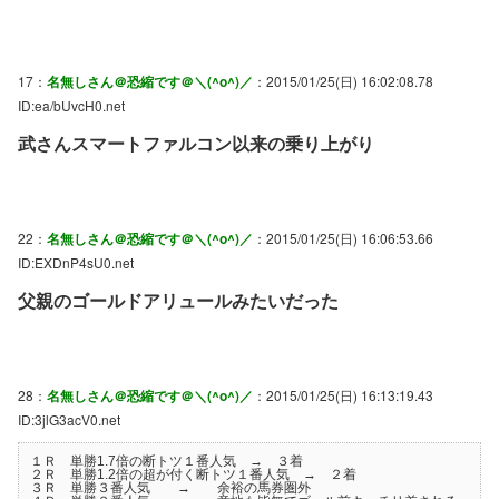
17：
名無しさん＠恐縮です＠＼(^o^)／
：2015/01/25(日) 16:02:08.78
ID:ea/bUvcH0.net
武さんスマートファルコン以来の乗り上がり
22：
名無しさん＠恐縮です＠＼(^o^)／
：2015/01/25(日) 16:06:53.66
ID:EXDnP4sU0.net
父親のゴールドアリュールみたいだった
28：
名無しさん＠恐縮です＠＼(^o^)／
：2015/01/25(日) 16:13:19.43
ID:3jlG3acV0.net
１Ｒ 単勝1.7倍の断トツ１番人気 → ３着
２Ｒ 単勝1.2倍の超が付く断トツ１番人気 → ２着
３Ｒ 単勝３番人気 → 余裕の馬券圏外