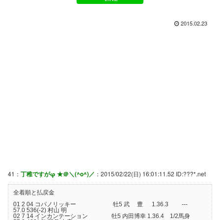
2015.02.23
41：
丁稚ですがφ ★＠＼(^o^)／
：2015/02/22(日) 16:01:11.52 ID:???*.net
全着順と払戻金
01 2 04 コパノリッキー 牡5 武 豊 1.36.3 ---
57.0 536(-2) 村山 明
02 7 14 インカンテーション 牡5 内田博幸 1.36.4 1/2馬身