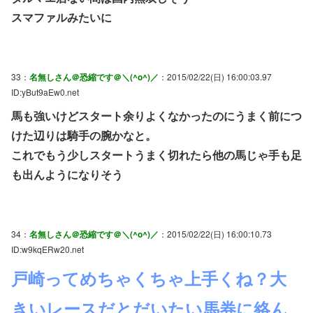
スマファルみたいに
33：
名無しさん＠恐縮です＠＼(^o^)／
：2015/02/22(日) 16:00:03.97
ID:yBut9aEw0.net
馬も強いけどスタート余りよくなかったのにうまく前につ
けた辺りは騎手の腕かなと。
これでもう少しスタートうまく切れたら他の馬じゃ手も足
も出んようになりそう
34：
名無しさん＠恐縮です＠＼(^o^)／
：2015/02/22(日) 16:00:10.73
ID:w9kqERw20.net
戸崎ってめちゃくちゃ上手くね？大
きいレースだとだいたい馬券に絡ん