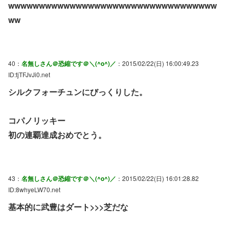
wwwwwwwwwwwwwwwwwwwwwwwwwwwwwwwwww
ww
40：
名無しさん＠恐縮です＠＼(^o^)／
：2015/02/22(日) 16:00:49.23
ID:tjTFJvJi0.net
シルクフォーチュンにびっくりした。
コパノリッキー
初の連覇達成おめでとう。
43：
名無しさん＠恐縮です＠＼(^o^)／
：2015/02/22(日) 16:01:28.82
ID:8whyeLW70.net
基本的に武豊はダート>>>芝だな