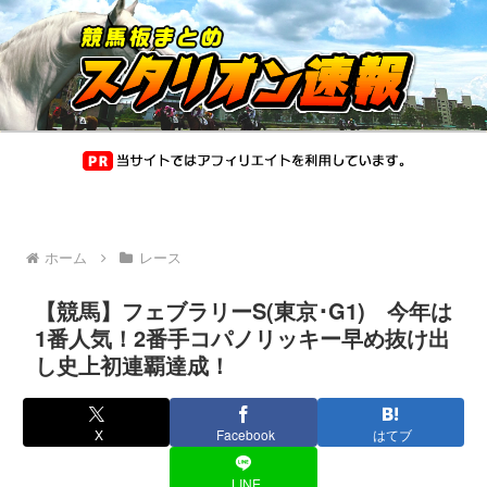
ホーム
レース
【競馬】フェブラリーS(東京･G1) 今年は
1番人気！2番手コパノリッキー早め抜け出
し史上初連覇達成！
X
Facebook
はてブ
LINE