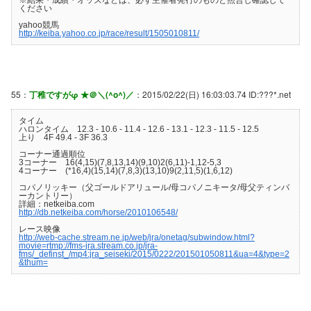
ください
yahoo競馬
http://keiba.yahoo.co.jp/race/result/1505010811/
55：
丁稚ですがφ ★＠＼(^o^)／
：2015/02/22(日) 16:03:03.74 ID:???*.net
タイム
ハロンタイム 12.3 - 10.6 - 11.4 - 12.6 - 13.1 - 12.3 - 11.5 - 12.5
上り 4F 49.4 - 3F 36.3
コーナー通過順位
3コーナー 16(4,15)(7,8,13,14)(9,10)2(6,11)-1,12-5,3
4コーナー (*16,4)(15,14)(7,8,3)(13,10)9(2,11,5)(1,6,12)
コパノリッキー（父ゴールドアリュール/母コパノニキータ/母父ティンバ
ーカントリー）
詳細：netkeiba.com
http://db.netkeiba.com/horse/2010106548/
レース映像
http://web-cache.stream.ne.jp/web/jra/onetag/subwindow.html?
movie=rtmp://fms-jra.stream.co.jp/jra-
fms/_definst_/mp4:jra_seiseki/2015/0222/201501050811&ua=4&type=2
&thum=