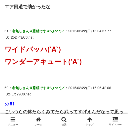
エア回避で助かったな
61：
名無しさん＠恐縮です＠＼(^o^)／
：2015/02/22(日) 16:04:37.77
ID:T25DPrEC0.net
ワイドバッハ('A`)
ワンダーアキュート('A`)
69：
名無しさん＠恐縮です＠＼(^o^)／
：2015/02/22(日) 16:06:42.06
ID:ciE/o+vC0.net
>>61
こいつらの体たらくみてたら武ってすげえんだなって思っ
たわ
メニュー
ホーム
検索
トップ
サイドバー
ワイドバッハメインにして馬券は無事死亡