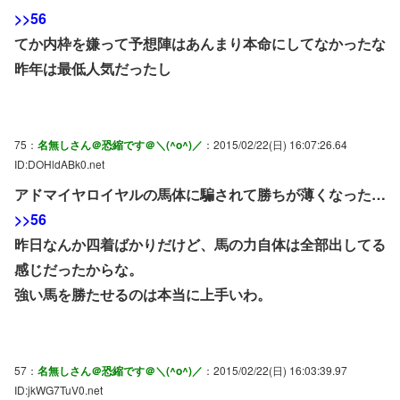
>>56
てか内枠を嫌って予想陣はあんまり本命にしてなかったな
昨年は最低人気だったし
75：
名無しさん＠恐縮です＠＼(^o^)／
：2015/02/22(日) 16:07:26.64
ID:DOHldABk0.net
アドマイヤロイヤルの馬体に騙されて勝ちが薄くなった…
>>56
昨日なんか四着ばかりだけど、馬の力自体は全部出してる
感じだったからな。
強い馬を勝たせるのは本当に上手いわ。
57：
名無しさん＠恐縮です＠＼(^o^)／
：2015/02/22(日) 16:03:39.97
ID:jkWG7TuV0.net