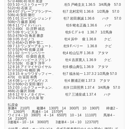
57.0 488(-8) 羽月 友彦
03 5 10 ベストウォーリア .牡5 戸崎圭太 1.36.5 3/4馬身 57.0
512(+6) 石坂 正
04 4 07 グレープブランデー. 牡7 北村宏司 1.36.6 1/2馬身 57.0
536(-4) 安田 隆行
05 1 01 ローマンレジェンド 牡7 岩田康誠 1.36.6 ハナ 57.0
508(+7) 藤原 英昭
06 6 11 ワイドバッハ 牡6 蛯名正義 1.36.6 ハナ
57.0 490( 0) 庄野 靖志
07 5 09 サンビスタ. 牝6 C.ﾃﾞﾑｰﾛ 1.36.7 1/2馬身
55.0 476(+3) 角居 勝彦
08 3 05 カゼノコ 牡4 浜中 俊 1.36.8 クビ.
57.0 454(+2) 野中 賢二
09 7 13 ワンダーアキュート. .牡9 F.ベリー 1.36.8 クビ
57.0 524(+8) 佐藤 正雄
10 1 02 コーリンベリー 牝4 松山弘平 1.36.8 アタマ
55.0 480( 0) 柴田 政見
11 3 06 ハッピースプリント 牡4 吉原寛人 1.36.9 クビ.
57.0 526( 0) 森下 淳平
12 8 16 アドマイヤロイヤル 牡8 横山典弘 1.36.9 アタマ
57.0 532(+4) 橋田 満
13 8 15 キョウワダッフィー . 牡7 福永祐一 1.37.3 2 1/2馬身 57.0
470( 0) 笹田 和秀
14 4 08 レッドアルヴィス 牡4 勝浦正樹 1.37.3 アタマ
57.0 506(+2) 安田 隆行
15 2 03 シルクフォーチュン. .牡9 江田照男 1.37.4 3/4馬身 57.0
468(-2) 藤沢 則雄
16 6 12 サトノタイガー. 牡7 三浦皇成 1.37.4 ハナ
57.0 478(+2) 小久保 智
払戻金
単勝4 210円 複勝4 130円 14 300円 10 190円 枠連2－
7 1260円 馬連4－14 1570円
ワイド4－10 390円 4－14 650円 10－14 1110円 馬単4－
14 2100円
3連複4－10－14 3060円 3連単4－14－10 12370円
※結果・成績・オッズなどは、必ず主催者発行のものと照合し確認して