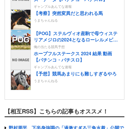
ギャンブルあんてな速報
【考察】突然変異だと思われる馬
うまちゃんねる
【POG】ステルヴィオ産駒で母ウィステ
リアメジロの2024となるローレルメビウ
スの2歳情報
俺の当たる競馬予想
ホープフルステークス 2024 結果 動画
【パチンコ・パチスロ】
ギャンブルあんてな速報
【予想】競馬あまりにも難しすぎるやろ
うまちゃんねる
【相互RSS】こちらの記事もオススメ！
野村周平、下半身強調の「過激すぎる三角水着」公開で