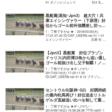
01 ダノンレジェンド 牡4 丸田
恭介 1.09.5 --- 56.0 452(-6) 村山
明 02 ...
黒船賞(高知･Jpn3) 超大穴！兵
レース
庫エイシンヴァラー（下原理）好
位からゴール前外強襲差し切って
重賞初制覇！単勝234倍
1：丁稚ですがφ ★：2018/03/20(火)
17:21:07.40 ID:CAP_USER9.net 01 1 01
エイシンヴァラー 兵庫 牡 7
56.0 下原理(兵庫) 新子雅 501 -12 1:27:2
02 7 ...
【Jpn3】黒船賞 好位ブラゾン
レース
ドゥリス(内田博)3角から追い通し
ゴール前抜け出し父子制覇！ノボ
ジャック産駒ダートG初V
1：丁稚ですがφ ★＠＼(^o^)／：
2017/03/14(火) 17:23:11.05
ID:CAP_USER9.net 01 8 12 ブラゾンド
ゥリス JRA 牡 5 56.0 内田博.
(JRA) 尾形和 525 -5 1:...
セントウルS(阪神･G2) 好調持続
レース
の最内牝馬再び！好位追走リトル
ゲルダ直線追い比べを制して重賞
連勝！
1：丁稚ですがφ ★＠＼(^o^)／：
2014/09/14(日) 15:56:28.56 ???0.net01 1