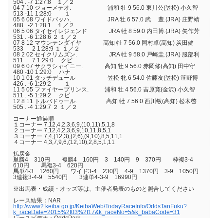
504 . -7 1:27:8 １／２
04 7 10 ジョーメテオ. 浦和 牡 9 56.0 東川公(笠松) 小久智
513 -11 1:28:0 １
05 6 08 ワイドバッハ. JRA 牡 6 57.0 武 豊.(JRA) 庄野靖
488 . -2 1:28:1 １／２
06 5 06 タイセイレジェンド JRA 牡 8 59.0 内田博.(JRA) 矢作芳
531 . -6 1:28:6 ２ １／２
07 8 12 マウンテンダイヤ 高知 牡 7 56.0 岡村卓(高知) 炭田健
533 2 1:28:9 １ １／２
08 2 02 セイクリムズン. JRA 牡 9 58.0 戸崎圭.(JRA) 服部利
511 7 1:29:0 クビ
09 6 07 サクラシャイニー. 高知 牡 9 56.0 赤岡修(高知) 田中守
480 -10 1:29:0 ハナ
10 1 01 タッチデュール 笠松 牝 6 54.0 佐藤友(笠松) 笹野博
426 . -6 1:29:2 １
11 5 05 ファイヤープリンス. 浦和 牡 4 56.0 吉原寛(金沢) 小久智
511 . -5 1:29:2 クビ
12 8 11 トルバドゥール. 高知 牡 7 56.0 西川敏(高知) 松木啓
505 . -4 1:29:7 ２ １／２
コーナー通過順
１コーナー 7,12,4,2,3,6,9,(10,11),5,1,8
２コーナー 7,12,4,2,3,6,9,10,11,8,5,1
３コーナー 7,4,(12,3),(2,6),(9,10),8,5,11,1
４コーナー 4,3,7,9,6,(12,10),2,8,5,1,11
払戻金
単勝4 310円 複勝4 160円 3 140円 9 370円 枠複3-4
610円 馬複3-4 620円
馬単4-3 1260円 ワイド3-4 230円 4-9 1370円 3-9 1050円
3連複3-4-9 5540円 3連単4-3-9 16990円
※出馬表・成績・オッズ等は、主催者発表のものと照合してください
レース結果：NAR
http://www2.keiba.go.jp/KeibaWeb/TodayRaceInfo/OddsTanFuku?
k_raceDate=2015%2f03%2f17&k_raceNo=5&k_babaCode=31
レースビデオ：OddsPark