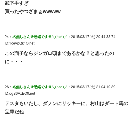
武下手すぎ
買ったやつざまぁwwwww
24：
名無しさん＠恐縮です＠＼(^o^)／
：2015/03/17(火) 20:44:33.74
ID:1ceVpQk4O.net
この面子ならジンガロ頭まであるかな？と思ったの
に・・・
26：
名無しさん＠恐縮です＠＼(^o^)／
：2015/03/17(火) 21:04:10.89
ID:ogS6VxEO0.net
テスタもいたし、ダノンにリッキーに、村山はダート馬の
宝庫だね