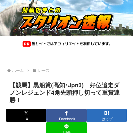
ホーム
レース
【競馬】黒船賞(高知･Jpn3) 好位追走ダ
ノンレジェンド4角先頭押し切って重賞連
勝！
X
Facebook
はてブ
LINE