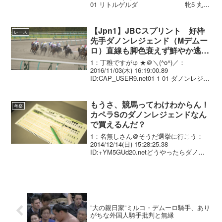
01 リトルゲルダ 牝5 丸田
恭介 1.07.4 --- 54.0 490(+8) 鮫島
一歩 02 ...
【Jpn1】JBCスプリント 好枠
レース
先手ダノンレジェンド（Mデムー
ロ）直線も脚色衰えず鮮やか逃げ
切り！G1初制覇
1：丁稚ですがφ ★＠＼(^o^)／：
2016/11/03(木) 16:19:00.89
ID:CAP_USER9.net01 1 01 ダノンレジェ
ンド JRA 牡 6 57.0 Mﾃﾞﾑｰ
ﾛ(JRA)村山明 445 ...
もうさ、競馬ってわけわからん！
考察
カペラSのダノンレジェンドなん
で買えるんだ？
1：名無しさん＠そうだ選挙に行こう：
2014/12/14(日) 15:28:25.38
ID:+YM5GUd20.netどうやったらダノン
レジェンド買えるんだよ あと、メイショ
ウノーベルもさぁ2：名無しさん＠そうだ
選挙に行こう：2014/1...
”大の親日家”ミルコ・デムーロ騎手、あり
がちな外国人騎手批判と無縁