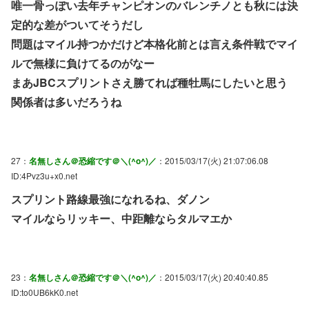
唯一骨っぽい去年チャンピオンのバレンチノとも秋には決
定的な差がついてそうだし
問題はマイル持つかだけど本格化前とは言え条件戦でマイ
ルで無様に負けてるのがなー
まあJBCスプリントさえ勝てれば種牡馬にしたいと思う
関係者は多いだろうね
27：
名無しさん＠恐縮です＠＼(^o^)／
：2015/03/17(火) 21:07:06.08
ID:4Pvz3u+x0.net
スプリント路線最強になれるね、ダノン
マイルならリッキー、中距離ならタルマエか
23：
名無しさん＠恐縮です＠＼(^o^)／
：2015/03/17(火) 20:40:40.85
ID:to0UB6kK0.net