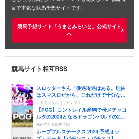
目で本気な競馬予想サイトです。
競馬予想サイト「うまとみらいと」公式サイト
へ
競馬サイト相互RSS
スロッターさん「優遇冷遇はある。理由
はスマスロだから、これだけで十分なん
だよね」
マトメンタル（ギャンブル）
【POG】コントレイル産駒で母メチャコ
ルタの2024となるドラゴンバルドの2歳
情報
俺の当たる競馬予想
ホープフルステークス 2024 予想オッ
ズ・データ【パチンコ・パチスロ】