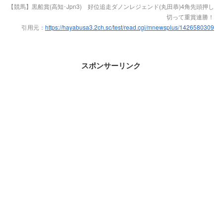
【競馬】黒船賞(高知･Jpn3) 好位追走ダノンレジェンド(丸田恭)4角先頭押し
切って重賞連勝！
引用元：
https://hayabusa3.2ch.sc/test/read.cgi/mnewsplus/1426580309
スポンサーリンク