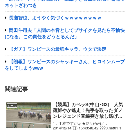
ネットざわつき
長瀬智也、ようやく気づくｗｗｗｗｗｗｗｗ
岡田斗司夫「人間の本音としてブサイクを見たら不愉快
になる。この責任をどうとるんだ」
【ガチ】ワンピースの最強キャラ、ウタで決定
【朗報】ワンピースのシャッキーさん、ヒロインムーブ
をしてしまうwww
関連記事
【競馬】カペラS(中山･G3) 人気
レース
薄鮮やか逃走！先手を取ったダノ
ンレジェンド直線突き放し逃げ切
り完勝！重賞初制覇
1：丁稚ですがφ ★＠＼(^o^)／：
2014/12/14(日) 15:43:48.42 ???0.net01 1