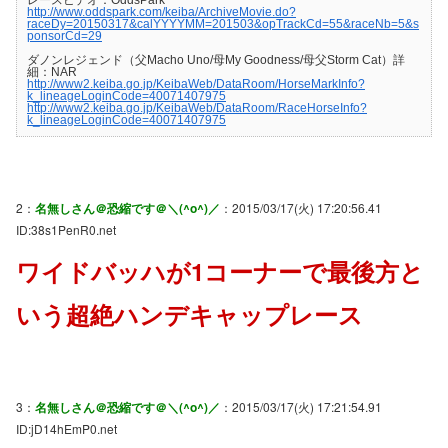
http://www.oddspark.com/keiba/ArchiveMovie.do?
raceDy=20150317&calYYYYMM=201503&opTrackCd=55&raceNb=5&s
ponsorCd=29
ダノンレジェンド（父Macho Uno/母My Goodness/母父Storm Cat）詳
細：NAR
http://www2.keiba.go.jp/KeibaWeb/DataRoom/HorseMarkInfo?
k_lineageLoginCode=40071407975
http://www2.keiba.go.jp/KeibaWeb/DataRoom/RaceHorseInfo?
k_lineageLoginCode=40071407975
2：
名無しさん＠恐縮です＠＼(^o^)／
：2015/03/17(火) 17:20:56.41
ID:38s1PenR0.net
ワイドバッハが1コーナーで最後方と
いう超絶ハンデキャップレース
3：
名無しさん＠恐縮です＠＼(^o^)／
：2015/03/17(火) 17:21:54.91
ID:jD14hEmP0.net