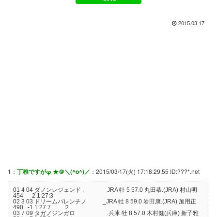
2015.03.17
1：
丁稚ですがφ ★＠＼(^o^)／
：2015/03/17(火) 17:18:29.55 ID:???*.net
01 4 04 ダノンレジェンド . JRA 牡 5 57.0 丸田恭.(JRA) 村山明
454 2 1:27:3
02 3 03 ドリームバレンチノ _JRA 牡 8 59.0 岩田康.(JRA) 加用正
490 . -1 1:27:7 ２
03 7 09 タガノジンガロ .兵庫 牡 8 57.0 木村健(兵庫) 新子雅