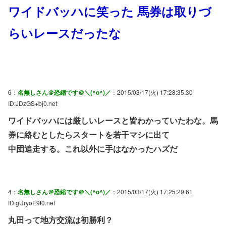
ワイドバッハに笑った 馬券は取りづ
らいレースだったな
6：
名無しさん＠恐縮です＠＼(^o^)／
：2015/03/17(火) 17:28:35.30
ID:JDzGS+bj0.net
ワイドバッハには厳しいレースと皆わかっていたわな。馬
券に絡むとしたらスタートを若干マシに出て
中団追走する。これ以外に手はなかったハズだ
4：
名無しさん＠恐縮です＠＼(^o^)／
：2015/03/17(火) 17:25:29.61
ID:gUryoE9t0.net
丸田って地方交流は初勝利？