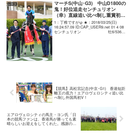
マーチS(中山･G3) 中山D1800の
レース
鬼！好位追走センチュリオン
（幸）直線追い比べ制し重賞初制
覇！
1：丁稚ですがφ ★：2018/03/25(日)
16:24:57.09 ID:CAP_USER9.net 01 4 08
センチュリオン 牡6/536(
0)/ 1.52.1 --- 幸 英明
57.0 田村 康仁...
【競馬】高松宮記念(中京･G1) 香港短距
離王の底力！エアロヴェロシティ追い比
べ制し外国馬初V！
エアロヴェロシティの馬主・ヨン氏「日
本の競馬ファンは、香港馬が勝っても素
晴らしいお迎えをしてくれた。感謝の念
で一杯」