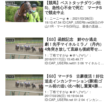
っていたサイレンスディガの内斜行によ
【競馬】ベストタッチダウン(牡
競走馬
り、コ...
5)、急性心不全で死亡 マーチS
で競走中止
1：ニーニーφ ★：2021/03/28(日)
19:13:47.54 ID:CAP_USER9.net28日の中
山11R・マーチS(GIII)は、最後の直線コ
ースでベストタッチダウン(牡5、栗東・
橋口慎介厩舎)が転倒。急性心不全のため
死亡...
【G3】函館記念 鮮やか逃走
レース
劇！先手マイネルミラノ（丹内）
4角突き放して直線も後続寄せ付
けず重賞初制覇！
1：丁稚ですがφ ★＠＼(^o^)／：
2016/07/17(日) 15:45:49.77
ID:CAP_USER9.net01 3 06 マイネルミラ
ノ 牡6 丹内祐次 1.59.0
--- 56.0 486(-...
【G3】マーチS 古豪復活！好位
レース
追走インカンテーション(勝浦)ゴ
ール前の追い比べ制し重賞4勝
目！
1：丁稚ですがφ ★＠＼(^o^)／：
2017/03/26(日) 16:19:04.94
ID:CAP_USER9.net 01 2 04 インカンテ
ーション 牡7/504(-2)/
1.52.0 --- 勝浦正樹 57...