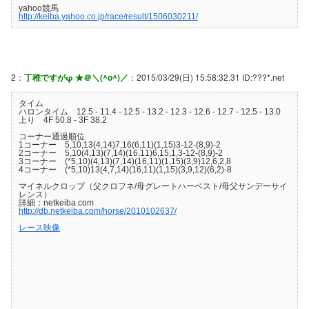
yahoo競馬
http://keiba.yahoo.co.jp/race/result/1506030211/
2：
丁稚ですがφ ★＠＼(^o^)／
：2015/03/29(日) 15:58:32.31 ID:???*.net
タイム
ハロンタイム 12.5 - 11.4 - 12.5 - 13.2 - 12.3 - 12.6 - 12.7 - 12.5 - 13.0
上り 4F 50.8 - 3F 38.2
コーナー通過順位
1コーナー 5,10,13(4,14)7,16(6,11)(1,15)3-12-(8,9)-2
2コーナー 5,10(4,13)(7,14)(16,11)6,15,1,3-12-(8,9)-2
3コーナー (*5,10)(4,13)(7,14)(16,11)(1,15)(3,9)12,6,2,8
4コーナー (*5,10)13(4,7,14)(16,11)(1,15)(3,9,12)(6,2)-8
マイネルクロップ（父クロフネ/母グレートハーベスト/母父サンデーサイ
レンス）
詳細：netkeiba.com
http://db.netkeiba.com/horse/2010102637/
レース映像