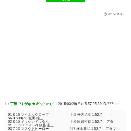
2015.03.30
1：
丁稚ですがφ ★＠＼(^o^)／
：2015/03/29(日) 15:57:25.39 ID:???*.net
01 8 16 マイネルクロップ 牡5 丹内祐次 1.52.7 ---
56.0 500(-9) 飯田 雄三
02 8 15 イッシンドウタイ. 牡6 田辺裕信 1.52.7 アタ
マ 56.0 520(-2) 伊藤 圭三
03 7 13 マスクトヒーロー 牡7 横山典弘 1.52.7 アタマ