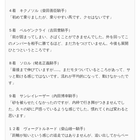
４着 キクノソル（柴田善臣騎手）
「初めて乗りましたが、乗りやすい馬です。クセはないです」
５着 ベルゲンクライ（吉田豊騎手）
「前が固まってしまい、さばくことができませんでした。外を回ってこ
のメンバーを相手に勝てるほど、まだ力をつけていません。今後も展開
ひとつというところです」
８着 ソロル（蛯名正義騎手）
「最後まで伸びていますが......。まだモタついているところがあって、サ
ッと動ける感じではないです。流れが平均的になって、動けなかったで
す」
９着 サンレイレーザー（内田博幸騎手）
「砂を被らせたくなかったのですが、内枠で行き脚がつきませんでし
た。久々の砂に戸惑っているような感じでした。慣れてくれば変わると
思います」
１２着 ヴォーグトルネード（柴山雄一騎手）
「距離が短いという感じの追走ではありませんが、追い出してからペー