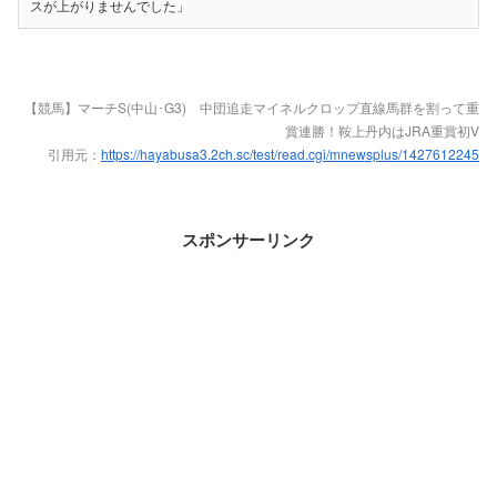
スが上がりませんでした」
【競馬】マーチS(中山･G3) 中団追走マイネルクロップ直線馬群を割って重
賞連勝！鞍上丹内はJRA重賞初V
引用元：
https://hayabusa3.2ch.sc/test/read.cgi/mnewsplus/1427612245
スポンサーリンク