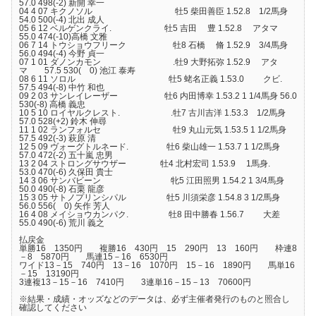
57.0 498(-2) 新開 幸一
04 4 07 キクノソル 牡5 柴田善臣 1.52.8 1/2馬身
54.0 500(-4) 北出 成人
05 6 12 ベルゲンクライ. 牡5 吉田 豊 1.52.8 アタマ
55.0 474(-10)高橋 文雅
06 7 14 トウショウフリーク 牡8 石橋 脩 1.52.9 3/4馬身
56.0 494(-4) 今野 貞一
07 1 01 ダノンカモン .牡9 大野拓弥 1.52.9 アタ
マ 57.5 530( 0) 池江 泰寿
08 6 11 ソロル 牡5 蛯名正義 1.53.0 クビ.
57.5 494(-8) 中竹 和也
09 2 03 サンレイレーザー 牡6 内田博幸 1.53.2 1 1/4馬身 56.0
530(-8) 高橋 義忠
10 5 10 ロイヤルクレスト. .牡7 古川吉洋 1.53.3 1/2馬身
57.0 528(+2) 鈴木 伸尋
11 1 02 ランフォルセ 牡9 丸山元気 1.53.5 1 1/2馬身
57.5 492(-3) 萩原 清
12 5 09 ヴォーグトルネード. 牡6 柴山雄一 1.53.7 1 1/2馬身
57.0 472(-2) 五十嵐 忠男
13 2 04 ストロングサウザー 牡4 北村宏司 1.53.9 1馬身.
53.0 470(-6) 久保田 貴士
14 3 06 サンバビーン 牝5 江田照男 1.54.2 1 3/4馬身
50.0 490(-8) 石栗 龍彦
15 3 05 サトノプリンシパル 牡5 川須栄彦 1.54.8 3 1/2馬身
56.0 556( 0) 矢作 芳人
16 4 08 メイショウカンパク. 牡8 田中勝春 1.56.7 大差
55.0 490(-6) 荒川 義之
払戻金
単勝16 1350円 複勝16 430円 15 290円 13 160円 枠連8
－8 5870円 馬連15－16 6530円
ワイド13－15 740円 13－16 1070円 15－16 1890円 馬単16
－15 13190円
3連複13－15－16 7410円 3連単16－15－13 70600円
※結果・成績・オッズなどのデータは、必ず主催者発行のものと照合し
確認してください