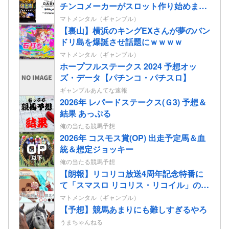
チンコメーカーがスロット作り始めまし
たって感じが全開の印象」
マトメンタル（ギャンブル）
【裏山】横浜のキングEXさんが夢のバン
ドリ島を爆誕させ話題にｗｗｗｗ
マトメンタル（ギャンブル）
ホープフルステークス 2024 予想オッ
ズ・データ【パチンコ・パチスロ】
ギャンブルあんてな速報
2026年 レパードステークス(Ｇ3) 予想＆
結果 あっぷる
俺の当たる競馬予想
2026年 コスモス賞(OP) 出走予定馬＆血
統＆想定ジョッキー
俺の当たる競馬予想
【朗報】リコリコ放送4周年記念特番に
て「スマスロ リコリス・リコイル」の演
出映像”たぬきを掴まえろ”&”姫蒲を倒
マトメンタル（ギャンブル）
せ！”が公開される
【予想】競馬あまりにも難しすぎるやろ
うまちゃんねる