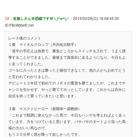
12：
名無しさん＠恐縮です＠＼(^o^)／
：2015/03/29(日) 16:58:45.00
ID:FBcWj6ef0.net
レース後のコメント
１着 マイネルクロップ（丹内祐次騎手）
「道中の手応えは抜群で、勝負どころからスイッチを入れて、うまく誘
導することができました。最後まで真面目に走るようになり、今日もよ
く走ってくれました。
ゴールに入ったときは勝ったと確信できなくて、他の人からおめでとう
と言われてわかりました。
デビュー１２年目で初めてのＪＲＡの重賞を勝てましたが、これまでチ
ャンスを生かせず、やっと勝ててホッとしています。これからは自分に
自信を持って乗っていきたいと思います」
３着 マスクトヒーロー（新開幸一調教師）
「これまで順調に使えなかった馬で、今日もハンデを考えればよく走っ
ています。力をつけていると思います。パサパサのダートより湿った馬
場の方がいい馬なので、
もう３０分早く雨が降って欲しかったです」