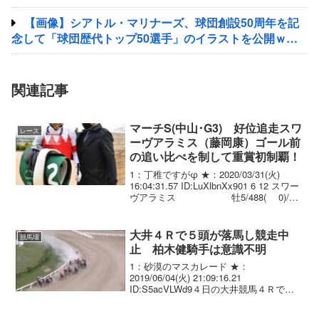
【画像】シアトル・マリナーズ、球団創設50周年を記
念して「球団歴代トップ50選手」のイラストを公開ｗｗ
ｗｗｗｗｗｗｗｗｗｗｗｗｗ
関連記事
マーチS(中山･G3) 好位追走スワ
レース
ーヴアラミス（藤岡康）ゴール前
の追い比べを制して重賞初制覇！
1：丁稚ですがφ ★：2020/03/31(火)
16:04:31.57 ID:LuXlbnXx901 6 12 スワー
ヴアラミス 牡5/488( 0)/
1.51.3 --- 藤岡康太 57.0 須貝
尚介 02 1...
大井４Ｒで５頭が落馬し競走中
競馬場
止 柏木健騎手は意識不明
1：砂漠のマスカレード ★：
2019/06/04(火) 21:09:16.21
ID:S5acVLWd9４日の大井競馬４Ｒで、
５頭が落馬で競走中止のアクシデントが
発生した。３コーナー過ぎで、中団を走