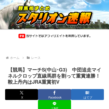
ホーム
レース
【競馬】マーチS(中山･G3) 中団追走マイ
ネルクロップ直線馬群を割って重賞連勝！
鞍上丹内はJRA重賞初V
X
Facebook
はてブ
LINE