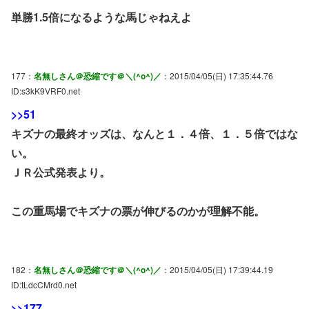
単勝1.5倍になるような馬じゃねえよ
177：
名無しさん＠恐縮です＠＼(^o^)／
：2015/04/05(日) 17:35:44.76
ID:s3kK9VRF0.net
>>51
キズナの最終オッズは、なんと１．４倍、１．５倍ではな
い。
ＪＲ公式発表より。
この重馬場でキズナの票が伸びるのかが理解不能。
182：
名無しさん＠恐縮です＠＼(^o^)／
：2015/04/05(日) 17:39:44.19
ID:tLdcCMrd0.net
>>177