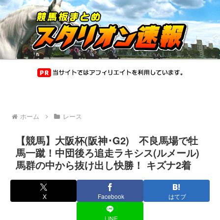
ホーム
レース
【競馬】大阪杯(阪神･G2) 不良馬場で牡
馬一蹴！中団後ろ追走ラキシス(ルメール)
馬群の中から抜け出し快勝！ キズナ2着
X
Facebook
はてブ
LINE