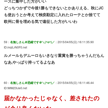
ースに集中した方がいい
どっちつかずで今後1勝もできないとかありえる、秋にJC
も使おうとか考えて検疫勘定に入れたローテとか捨てて
欧州に骨を埋める気で遠征した方がいいわ
59：
名無しさん＠恐縮です＠＼(^o^)／
：2015/04/05(日) 16:11:35.90
ID:mqiLrN0F0.net
ルメールもデムーロもいきなり重賞を勝っちゃうんだもん
なあ,やっぱり持ってるよなあ
60：
名無しさん＠恐縮です＠＼(^o^)／
：2015/04/05(日) 16:11:46.44
ID:WIM23lJe0.net
届かなかったじゃなく、差されたの