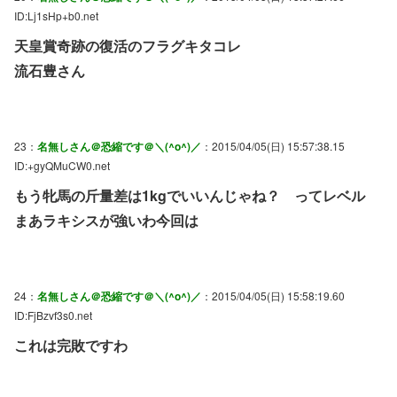
ID:Lj1sHp+b0.net
天皇賞奇跡の復活のフラグキタコレ
流石豊さん
23：
名無しさん＠恐縮です＠＼(^o^)／
：2015/04/05(日) 15:57:38.15
ID:+gyQMuCW0.net
もう牝馬の斤量差は1kgでいいんじゃね？ ってレベル
まあラキシスが強いわ今回は
24：
名無しさん＠恐縮です＠＼(^o^)／
：2015/04/05(日) 15:58:19.60
ID:FjBzvf3s0.net
これは完敗ですわ