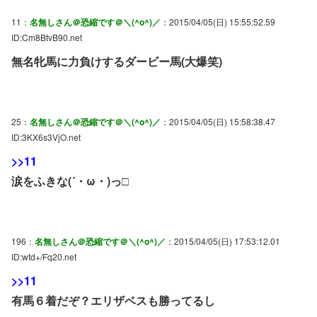
11：
名無しさん＠恐縮です＠＼(^o^)／
：2015/04/05(日) 15:55:52.59
ID:Cm8BtvB90.net
無名牝馬に力負けするダービー馬(大爆笑)
25：
名無しさん＠恐縮です＠＼(^o^)／
：2015/04/05(日) 15:58:38.47
ID:3KX6s3VjO.net
>>11
涙をふきな(´・ω・)っ□
196：
名無しさん＠恐縮です＠＼(^o^)／
：2015/04/05(日) 17:53:12.01
ID:wtd+/Fq20.net
>>11
有馬６着だぞ？エリザベスも勝ってるし