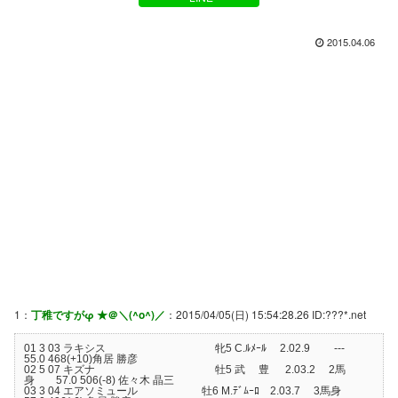
2015.04.06
1：
丁稚ですがφ ★＠＼(^o^)／
：2015/04/05(日) 15:54:28.26 ID:???*.net
01 3 03 ラキシス 牝5 C.ﾙﾒｰﾙ 2.02.9 ---
55.0 468(+10)角居 勝彦
02 5 07 キズナ 牡5 武 豊 2.03.2 2馬
身 57.0 506(-8) 佐々木 晶三
03 3 04 エアソミュール 牡6 M.ﾃﾞﾑｰﾛ 2.03.7 3馬身