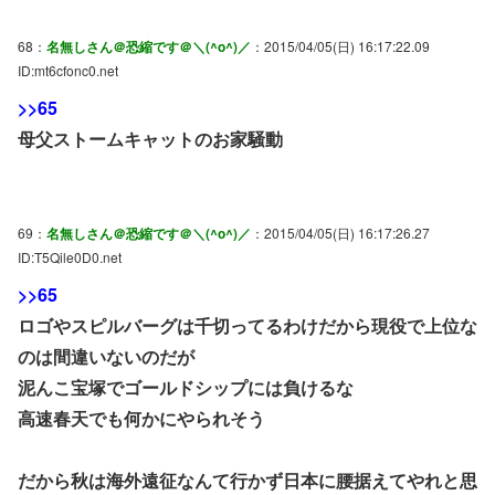
68：
名無しさん＠恐縮です＠＼(^o^)／
：2015/04/05(日) 16:17:22.09
ID:mt6cfonc0.net
>>65
母父ストームキャットのお家騒動
69：
名無しさん＠恐縮です＠＼(^o^)／
：2015/04/05(日) 16:17:26.27
ID:T5Qile0D0.net
>>65
ロゴやスピルバーグは千切ってるわけだから現役で上位な
のは間違いないのだが
泥んこ宝塚でゴールドシップには負けるな
高速春天でも何かにやられそう
だから秋は海外遠征なんて行かず日本に腰据えてやれと思