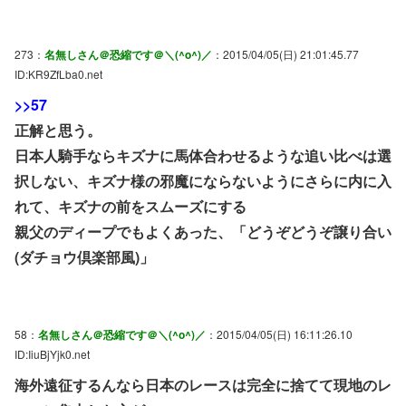
273：
名無しさん＠恐縮です＠＼(^o^)／
：2015/04/05(日) 21:01:45.77
ID:KR9ZfLba0.net
>>57
正解と思う。
日本人騎手ならキズナに馬体合わせるような追い比べは選
択しない、キズナ様の邪魔にならないようにさらに内に入
れて、キズナの前をスムーズにする
親父のディープでもよくあった、「どうぞどうぞ譲り合い
(ダチョウ倶楽部風)」
58：
名無しさん＠恐縮です＠＼(^o^)／
：2015/04/05(日) 16:11:26.10
ID:IiuBjYjk0.net
海外遠征するんなら日本のレースは完全に捨てて現地のレ