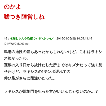
のかよ
嘘つき陣営しね
45：
名無しさん＠恐縮です＠＼(^o^)／
：2015/04/05(日) 16:05:43.45
ID:KWWCMzXf0.net
馬場の適性の差もあったかもしれないけど、これはラキシ
ス強かったわ。
直線の入り口から抜けだした所まではキズナだって強く見
せたけど、ラキシスの1テンポ遅れての
伸び足がさらに段違いだった。
ラキシスが凱旋門を狙った方がいいんじゃないのか…？