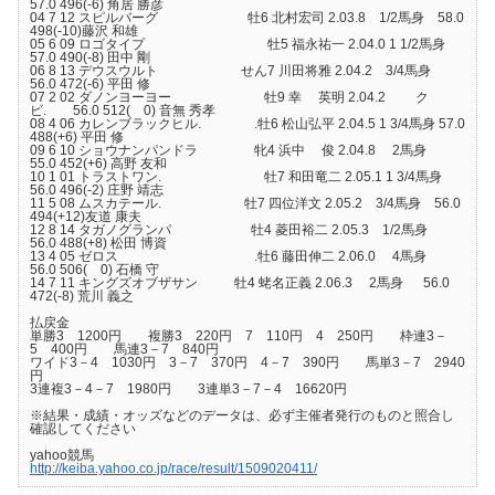
57.0 496(-6) 角居 勝彦
04 7 12 スピルバーグ 牡6 北村宏司 2.03.8 1/2馬身 58.0
498(-10)藤沢 和雄
05 6 09 ロゴタイプ 牡5 福永祐一 2.04.0 1 1/2馬身
57.0 490(-8) 田中 剛
06 8 13 デウスウルト せん7 川田将雅 2.04.2 3/4馬身
56.0 472(-6) 平田 修
07 2 02 ダノンヨーヨー 牡9 幸 英明 2.04.2 ク
ビ. 56.0 512( 0) 音無 秀孝
08 4 06 カレンブラックヒル. .牡6 松山弘平 2.04.5 1 3/4馬身 57.0
488(+6) 平田 修
09 6 10 ショウナンパンドラ 牝4 浜中 俊 2.04.8 2馬身
55.0 452(+6) 高野 友和
10 1 01 トラストワン. 牡7 和田竜二 2.05.1 1 3/4馬身
56.0 496(-2) 庄野 靖志
11 5 08 ムスカテール. 牡7 四位洋文 2.05.2 3/4馬身 56.0
494(+12)友道 康夫
12 8 14 タガノグランパ 牡4 菱田裕二 2.05.3 1/2馬身
56.0 488(+8) 松田 博資
13 4 05 ゼロス .牡6 藤田伸二 2.06.0 4馬身
56.0 506( 0) 石橋 守
14 7 11 キングズオブザサン 牡4 蛯名正義 2.06.3 2馬身 56.0
472(-8) 荒川 義之
払戻金
単勝3 1200円 複勝3 220円 7 110円 4 250円 枠連3－
5 400円 馬連3－7 840円
ワイド3－4 1030円 3－7 370円 4－7 390円 馬単3－7 2940
円
3連複3－4－7 1980円 3連単3－7－4 16620円
※結果・成績・オッズなどのデータは、必ず主催者発行のものと照合し
確認してください
yahoo競馬
http://keiba.yahoo.co.jp/race/result/1509020411/