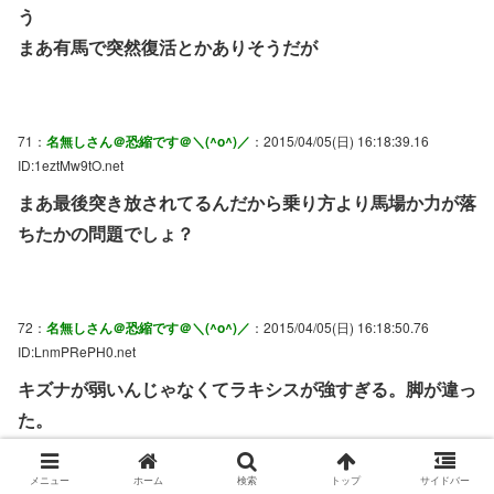
う
まあ有馬で突然復活とかありそうだが
71：
名無しさん＠恐縮です＠＼(^o^)／
：2015/04/05(日) 16:18:39.16
ID:1eztMw9tO.net
まあ最後突き放されてるんだから乗り方より馬場か力が落
ちたかの問題でしょ？
72：
名無しさん＠恐縮です＠＼(^o^)／
：2015/04/05(日) 16:18:50.76
ID:LnmPRePH0.net
キズナが弱いんじゃなくてラキシスが強すぎる。脚が違っ
た。
水かき付いてたね。
メニュー
ホーム
検索
トップ
サイドバー