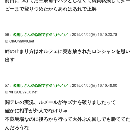
前目につけてた三歳前半パッとしなくて脚質転換してダー
ビーまで登りつめたからあれはあれで正解
56：
名無しさん＠恐縮です＠＼(^o^)／
：2015/04/05(日) 16:10:23.78
ID:OI6Unh0y0.net
絆の止まり方はオルフェに突き放されたロンシャンを思い
出す
57：
名無しさん＠恐縮です＠＼(^o^)／
：2015/04/05(日) 16:10:48.00
ID:wHSODv+G0.net
関テレの実況、ルメールがキズナを破りましたって
確かに相手が外人でなけりゃ
不良馬場なのに後ろから行って大外ぶん回しでも勝ててた
んだろうな