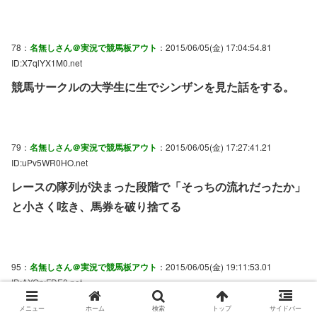
78：
名無しさん＠実況で競馬板アウト
：2015/06/05(金) 17:04:54.81
ID:X7qlYX1M0.net
競馬サークルの大学生に生でシンザンを見た話をする。
79：
名無しさん＠実況で競馬板アウト
：2015/06/05(金) 17:27:41.21
ID:uPv5WR0HO.net
レースの隊列が決まった段階で「そっちの流れだったか」
と小さく呟き、馬券を破り捨てる
95：
名無しさん＠実況で競馬板アウト
：2015/06/05(金) 19:11:53.01
ID:AXQrxFDE0.net
>>1
とか
>>79
は通でもなんでもなくて厨二
メニュー
ホーム
検索
トップ
サイドバー