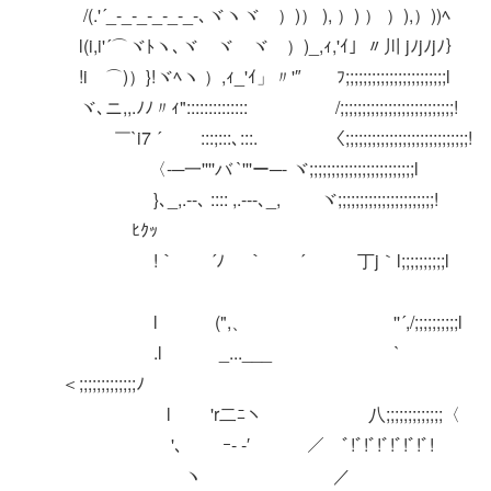
/(.'´_-_‐_‐_‐_-_-､ヾヽヾ ）)） ), ）) ） ）),）))ﾍ
l(i,i'´⌒ヾﾄヽ､ヾ ヾ ヾ ）)_,ｨ,'ｲ」〃川 jﾉjﾉjﾉ｝
!iゝ⌒)）}!ヾﾍヽ ）,ｨ_'ｲ」〃'″ ﾌ;;;;;;;;;;;;;;;;;;;;;;;l
ヾ､ニ,,.ﾉﾉ〃ｨ":::::::::::::: /;;;;;;;;;;;;;;;;;;;;;;;;;;!
￣`i7 ´ :::;:::､:::. 〈;;;;;;;;;;;;;;;;;;;;;;;;;;;;!
〈‐─一''''バ `'''ー─‐ ヾ;;;;;;;;;;;;;;;;;;;;;;;;l
}､_,.--､ :::: ,.-‐-､_, ヾ;;;;;;;;;;;;;;;;;;;;;;!
ﾋｸｯ
!｀￣￣´ﾉ ｀￣￣´ 丁j｀l;;;;;;;;;;l
l (",、 ''´,/;;;;;;;;;;l
.l _...___ `
＜;;;;;;;;;;;;;ﾉ
l 'r二ﾆヽ 八;;;;;;;;;;;;;〈
'､ ｰ- ‐′ ／ ﾞ!ﾞ!ﾞ!ﾞ!ﾞ!ﾞ!ﾞ!
ヽ ／