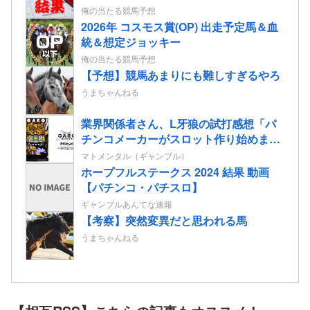
俺の当たる競馬予想
2026年 コスモス賞(OP) 出走予定馬＆血
統＆想定ジョッキー
俺の当たる競馬予想
【予想】競馬あまりにも難しすぎるやろ
うまちゃんねる
業界関係者さん、L牙狼の試打感想「パ
チンコメーカーがスロット作り始めまし
たって感じが全開の印象」
マトメンタル（ギャンブル）
ホープフルステークス 2024 結果 動画
【パチンコ・パチスロ】
ギャンブルあんてな速報
【考察】突然変異だと思われる馬
うまちゃんねる