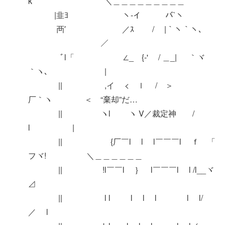
k ＼＿＿＿＿＿＿＿＿＿
|韭ﾖ ヽ-イ バ`ヽ
襾′ ／ｽ / |｀ヽ｀ヽ､
／￣￣￣￣￣
ﾞl「 ∠_ {‐' / ＿_| ｀ヾ
｀ヽ､ |
|| ,イ < ｌ / ＞
厂｀ヽ ＜ “棄却”だ…
|| ヽl ヽ V／裁定神 /
l |
|| {厂￣l l l￣￣￣l ｆ 「
フヾ! ＼＿＿＿＿＿＿
|| !l￣￣l ｝ l￣￣￣l l /l__ヾ
⊿
|| l l l l l l l/
／ l