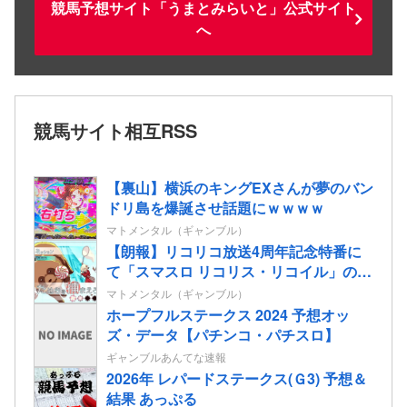
競馬予想サイト「うまとみらいと」公式サイト
へ
競馬サイト相互RSS
【裏山】横浜のキングEXさんが夢のバン
ドリ島を爆誕させ話題にｗｗｗｗ
マトメンタル（ギャンブル）
【朗報】リコリコ放送4周年記念特番に
て「スマスロ リコリス・リコイル」の演
出映像”たぬきを掴まえろ”&”姫蒲を倒
マトメンタル（ギャンブル）
せ！”が公開される
ホープフルステークス 2024 予想オッ
ズ・データ【パチンコ・パチスロ】
ギャンブルあんてな速報
2026年 レパードステークス(Ｇ3) 予想＆
結果 あっぷる