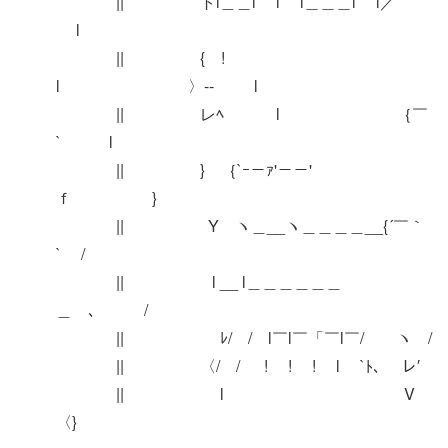
|| トl＿＿l l l＿＿＿l l／
l
|| { !
l 〉-‐ l
|| レﾍ l ｛￣
` l
|| } ｛`ｰ－ｧ'－－'
ｆ }
|| Y ヽ＿__ヽ＿＿＿＿__{´￣｀
` /
|| l __ l＿＿＿＿＿＿
＿ゝ､ /
|| ﾚ/ / l￣l￣「￣l￣/ ヽ /
|| 〈/ / ! ! ! l `ﾄ､ レ′
|| l V
〈}