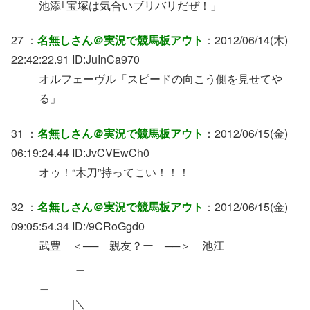
池添｢宝塚は気合いブリバリだぜ！」
27 ：
名無しさん＠実況で競馬板アウト
：2012/06/14(木)
22:42:22.91 ID:JuInCa970
オルフェーヴル「スピードの向こう側を見せてや
る」
31 ：
名無しさん＠実況で競馬板アウト
：2012/06/15(金)
06:19:24.44 ID:JvCVEwCh0
オゥ！“木刀”持ってこい！！！
32 ：
名無しさん＠実況で競馬板アウト
：2012/06/15(金)
09:05:54.34 ID:/9CRoGgd0
武豊 ＜── 親友？ー ──＞ 池江
＿
＿
|＼