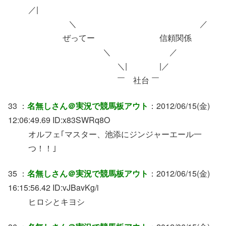
／|
＼ ／
ぜってー 信頼関係
＼ ／
＼| |／
￣ 社台 ￣
33 ：
名無しさん＠実況で競馬板アウト
：2012/06/15(金)
12:06:49.69 ID:x83SWRq8O
オルフェ｢マスター、池添にジンジャーエール一
つ！！｣
35 ：
名無しさん＠実況で競馬板アウト
：2012/06/15(金)
16:15:56.42 ID:vJBavKg/i
ヒロシとキヨシ