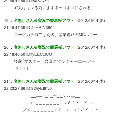
20:56:49.59 ID:iBazJtyk0
武丸はキレる前にまずボッコボコにされる
19 ：
名無しさん＠実況で競馬板アウト
：2012/06/14(木)
21:16:47.35 ID:2zHPrN380
ロードカナロアは別名、産業道路のMCハマー
20 ：
名無しさん＠実況で競馬板アウト
：2012/06/14(木)
22:16:40.50 ID:tyEECcjCO
後藤｢マスター、岩田に“ジンジャーエール”一
つ！！｣
21 ：
名無しさん＠実況で競馬板アウト
：2012/06/14(木)
22:23:27.66 ID:92hyE6hv0
__,,,,.. --_─_一_-_-､-､､,,,,__
,r'´-_-_‐_‐_‐_‐_-_-､`-､ミ｀ヽ ヾ`ヽ､
／,r',.-_‐_‐_‐_‐_-_-､ヾ ヽ ヽ丶､`ヾ ､ヽ