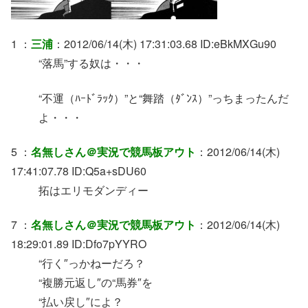
1 ：
三浦
：2012/06/14(木) 17:31:03.68 ID:eBkMXGu90
“落馬”する奴は・・・
“不運（ﾊｰﾄﾞﾗｯｸ）”と“舞踏（ﾀﾞﾝｽ）”っちまったんだ
よ・・・
5 ：
名無しさん＠実況で競馬板アウト
：2012/06/14(木)
17:41:07.78 ID:Q5a+sDU60
拓はエリモダンディー
7 ：
名無しさん＠実況で競馬板アウト
：2012/06/14(木)
18:29:01.89 ID:Dfo7pYYRO
“行く″っかねーだろ？
“複勝元返し″の“馬券″を
“払い戻し″によ？