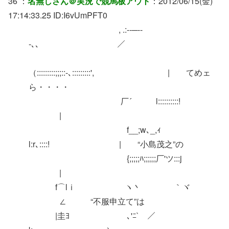
36 ：
名無しさん＠実況で競馬板アウト
：2012/06/15(金)
17:14:33.25 ID:I6vUmPFT0
, .:-‐─‐-
-､、 ／￣￣￣￣￣￣￣￣￣
（:::::::::;;;::-､:::::::::', | てめェ
ら・・・・
厂´ l::::::::::!
|
f__;w､_,ｨ
l:r､::::! | “小島茂之”の
{;;;;;ﾊ;;;;;;厂'ツ:::j
|
f⌒lｉ ヽ丶 ｀ヾ
∠ “不服申立て”は
|圭ﾖ ､'ﾆ` ／