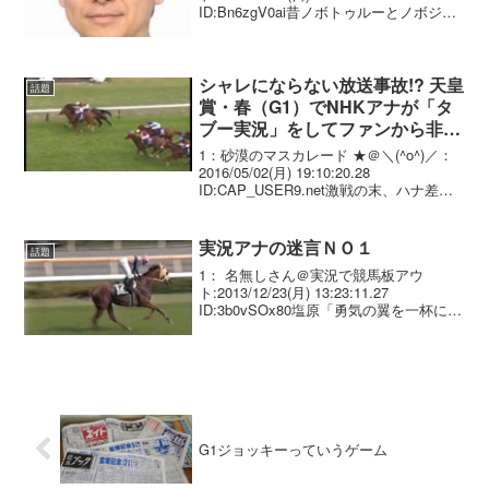
ID:Bn6zgV0ai昔ノボトゥルーとノボジャ
ック間違ったくらいで非常に安定してお
る
シャレにならない放送事故!? 天皇
話題
賞・春（G1）でNHKアナが「タ
ブー実況」をしてファンから非難
殺到！
1：砂漠のマスカレード ★＠＼(^o^)／：
2016/05/02(月) 19:10:20.28
ID:CAP_USER9.net激戦の末、ハナ差で
キタサンブラックの勝利に終わった天皇
賞・春（G1）。とはいえ、2着となった
カレンミロティックも...
実況アナの迷言ＮＯ１
話題
1： 名無しさん＠実況で競馬板アウ
ト:2013/12/23(月) 13:23:11.27
ID:3b0vSOx80塩原「勇気の翼を一杯に広
げて」 これより酷いのあるの？
G1ジョッキーっていうゲーム