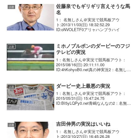
佐藤泉でもギリギリ言えそうな馬
話題
名
1： 名無しさん＠実況で競馬板アウ
ト:2013/11/03(日) 18:32:52.29
ID:oNVOLETF0アリャハンブラハイ
ミホノブルボンのダービーのフジ
話題
テレビの実況
1：名無しさん＠実況で競馬板アウト：
2015/08/16(日) 20:11:11.00
ID:4hKohyoB0.net真の神実況2：名無しさ
ん＠実況で競馬板アウト：2015/08/16(日)
20:12:16.00 ID:rtolHOqT...
ダービー史上最悪の実況
話題
1：名無しさん＠実況で競馬板アウト：
2015/05/31(日) 15:47:24.75
ID:BI5yLQPy0.net青嶋なんなの2：名無し
さん＠実況で競馬板アウト：
2015/05/31(日) 15:47:57.05
ID:JWUDR2u...
吉田伸男の実況はいいね
話題
1： 名無しさん＠実況で競馬板アウ
ト:2013/10/27(日) 16:45:26.28