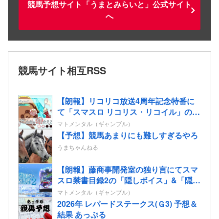
競馬予想サイト「うまとみらいと」公式サイト
へ
競馬サイト相互RSS
【朗報】リコリコ放送4周年記念特番に
て「スマスロ リコリス・リコイル」の演
出映像”たぬきを掴まえろ”&”姫蒲を倒
マトメンタル（ギャンブル）
せ！”が公開される
【予想】競馬あまりにも難しすぎるやろ
うまちゃんねる
【朗報】藤商事開発室の独り言にてスマ
スロ禁書目録2の「隠しボイス」&「隠し
楽曲（telepath/Real）」解放コマンドが
マトメンタル（ギャンブル）
公開される！
2026年 レパードステークス(Ｇ3) 予想＆
結果 あっぷる