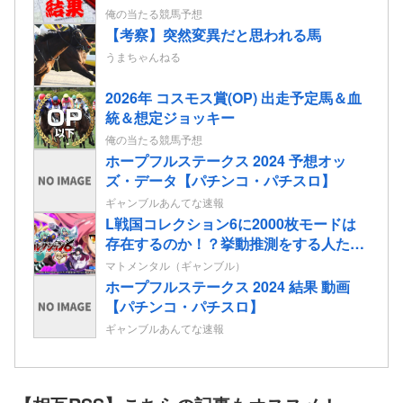
俺の当たる競馬予想
【考察】突然変異だと思われる馬
うまちゃんねる
2026年 コスモス賞(OP) 出走予定馬＆血
統＆想定ジョッキー
俺の当たる競馬予想
ホープフルステークス 2024 予想オッ
ズ・データ【パチンコ・パチスロ】
ギャンブルあんてな速報
L戦国コレクション6に2000枚モードは
存在するのか！？挙動推測をする人たち
も…
マトメンタル（ギャンブル）
ホープフルステークス 2024 結果 動画
【パチンコ・パチスロ】
ギャンブルあんてな速報