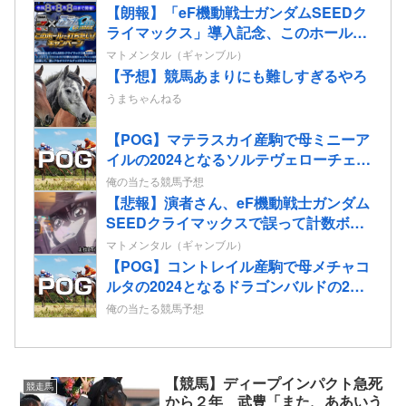
【朗報】「eF機動戦士ガンダムSEEDク
ライマックス」導入記念、このホール打
ちたいキャンペーンが始まる。当たりや
マトメンタル（ギャンブル）
すい状況らしいのでチャンスか！？
【予想】競馬あまりにも難しすぎるやろ
うまちゃんねる
【POG】マテラスカイ産駒で母ミニーア
イルの2024となるソルテヴェローチェの
2歳情報
俺の当たる競馬予想
【悲報】演者さん、eF機動戦士ガンダム
SEEDクライマックスで誤って計数ボタ
ンを押してパンクさせてしまう…
マトメンタル（ギャンブル）
【POG】コントレイル産駒で母メチャコ
ルタの2024となるドラゴンバルドの2歳
情報
俺の当たる競馬予想
【競馬】ディープインパクト急死
競走馬
から２年 武豊「また、ああいう