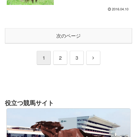
2016.04.10
次のページ
次
1
2
3
へ
役立つ競馬サイト