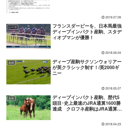
2019.07.09
フランスダービーを、日本馬最強
レース
ディープインパクト産駒、スタデ
ィオブマンが優勝！
2018.06.04
ディープ産駒サクソンウォリアー
血統
が英クラシック制す！/英2000ギ
ニー
2018.05.07
ディープインパクト産駒、歴代5
血統
頭目･史上最速のJRA通算1600勝
達成 クロフネ産駒はJRA通算勝
利数単独9位に
2018.04.23