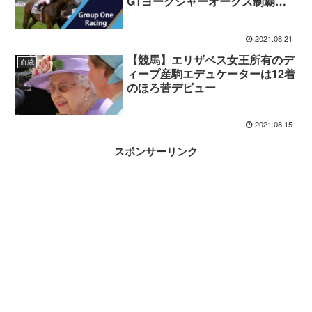
G1ヨークシャーオークス制覇
凱旋門賞へ前進
2021.08.21
【競馬】エリザベス女王所有のデ
血統
ィープ産駒エデュケーターは12着
のほろ苦デビュー
2021.08.15
スポンサーリンク