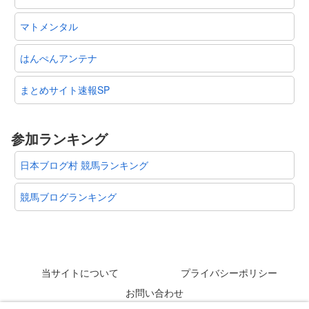
マトメンタル
はんぺんアンテナ
まとめサイト速報SP
参加ランキング
日本ブログ村 競馬ランキング
競馬ブログランキング
当サイトについて
プライバシーポリシー
お問い合わせ