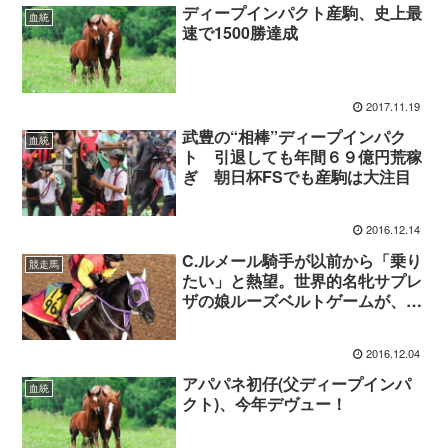
ディープインパクト産駒、史上最
血統
速で1500勝達成
2017.11.19
武豊の“相棒”ディープインパク
血統
ト 引退しても年間６９億円荒稼
ぎ 朝日杯FSでも産駒は大注目
2016.12.14
C.ルメール騎手が以前から「乗り
競走馬
たい」と熱望。世界的名牝サプレ
ザの娘ルーズベルトゲームが、今
週ついにベールを脱ぐ！
2016.12.04
アパパネ初仔(父ディープインパ
血統
クト)、今年デヴュー！