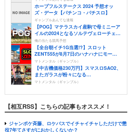
ホープフルステークス 2024 予想オッ
ズ・データ【パチンコ・パチスロ】
ギャンブルあんてな速報
【POG】マテラスカイ産駒で母ミニーア
イルの2024となるソルテヴェローチェの
2歳情報
俺の当たる競馬予想
【全台朝イチ1G当選!?】スロット
ZENT555が8月7日のハナハナにモーニ
ングを仕込んだらしいｗｗｗｗ
マトメンタル（ギャンブル）
【中古機価格230万円】スマスロSAO2、
またガラスが粉々になる…
マトメンタル（ギャンブル）
【相互RSS】こちらの記事もオススメ！
ジャンポケ斉藤、ロケバスでイチャイチャしただけで懲
役7年てさすがにおかしくないか？