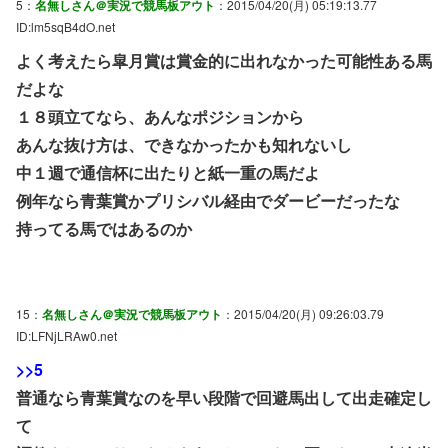
5：
名無しさん＠実況で競馬板アウト
：2015/04/20(月) 05:19:13.77
ID:lm5sqB4dO.net
よく考えたら皐月賞は賞金的に出れなかった可能性ある馬
だよな
１８頭立てなら、あんなポジションから
あんな抜け方は、できなかったかも知れないし
中１週で通信杯に出たりと紙一重の馬だよ
例年なら青葉賞かプリシバル経由でダービーだったな
持ってる馬ではあるのか
15：
名無しさん＠実況で競馬板アウト
：2015/04/20(月) 09:26:03.79
ID:LFNjLRAw0.net
>>5
普通なら青葉賞なのを早い段階で回避馬出して出走確定し
て