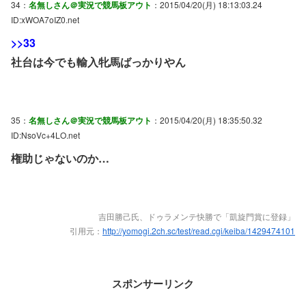
34：
名無しさん＠実況で競馬板アウト
：2015/04/20(月) 18:13:03.24
ID:xWOA7oIZ0.net
>>33
社台は今でも輸入牝馬ばっかりやん
35：
名無しさん＠実況で競馬板アウト
：2015/04/20(月) 18:35:50.32
ID:NsoVc+4LO.net
権助じゃないのか…
吉田勝己氏、ドゥラメンテ快勝で「凱旋門賞に登録」
引用元：
http://yomogi.2ch.sc/test/read.cgi/keiba/1429474101
スポンサーリンク