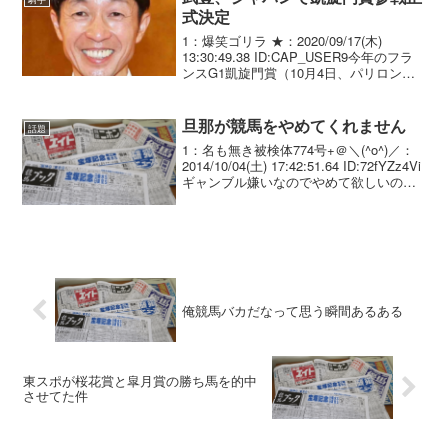
式決定
1：爆笑ゴリラ ★：2020/09/17(木)
13:30:49.38 ID:CAP_USER9今年のフラ
ンスG1凱旋門賞（10月4日、パリロンシ
ャン競馬場）に武豊騎手が、愛国調教馬
のジャパン（牡4＝A・オブライエン）で
参戦することが17日...
旦那が競馬をやめてくれません
話題
1：名も無き被検体774号+＠＼(^o^)／：
2014/10/04(土) 17:42:51.64 ID:72fYZz4Vi
ギャンブル嫌いなのでやめて欲しいので
すが、どうしても競馬は譲れないそうで
す。 なんとかやめさせる方法はありませ
んか
俺競馬バカだなって思う瞬間あるある
東スポが桜花賞と皐月賞の勝ち馬を的中
させてた件