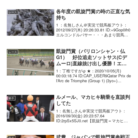
（牡３歳、栗東・友道康夫厩舎）が、凱
旋門賞・仏Ｇ１（１０月２日...
各年度の凱旋門賞の時の正直な気
レース
持ち
1 ：名無しさん＠実況で競馬板アウト：
2012/09/27(木) 20:26:33.81 ID:+9Gop0ih0
エルコンドルパサー・・・あまり競馬知
らなかったけど勝って欲しかった マンハ
ッタンカフェ・・・このクラスの馬じゃ
さすがに厳しいだ...
凱旋門賞（パリロンシャン・仏
レース
G1） 好位追走ソットサス(Cデ
ムーロ)直線抜け出し優勝！エネ
イブル6着、ディアドラ8着
1：丁稚ですがφ ★：2020/10/05(月)
00:03:18.74 ID:CAP_USER9Qatar Prix de
l'Arc de Triomphe (Group 1) (3yo+)
(Grande Course) (No Ge...
ルメール、マカヒキ騎乗を直談判
騎手
してた
1：名無しさん＠実況で競馬板アウト：
2016/09/30(金) 20:23:57.64
ID:2rpSx5SJ0.net【凱旋門賞＝マカヒキ
連載１】ルメール騎乗に決定した熱い舞
台裏 「サトノダイヤモンドの凱旋門賞挑
戦の話がなくなり、それなら...
武豊、ジャパンで凱旋門賞参戦正
騎手