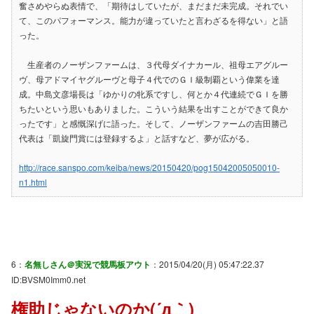
奮さめやらぬ表情で、「期待はしていたが、まだまだ未完成。それでい
て、このパフォーマンス。能力が違っていたと言わざるを得ない」と語
った。
生産者のノーザンファームは、３代母ダイナカール、祖母エアグルー
ヴ、母アドマイヤグルーヴと母子４代でのＧＩ級制覇という偉業を達
成。中島文彦場長は「ゆかりの牝系ですし、何とか４代連続でＧＩを勝
ちたいという思いもありました。こういう結果を出すことができて良か
ったです」と感慨深げに語った。そして、ノーザンファームの吉田勝己
代表は「凱旋門賞には登録するよ」と話すなど、夢が広がる。
http://race.sanspo.com/keiba/news/20150420/pog15042005050010-
n1.html
6：
名無しさん＠実況で競馬板アウト
：2015/04/20(月) 05:47:22.37
ID:BVSM0Imm0.net
権助じゃないのか(´д｀)