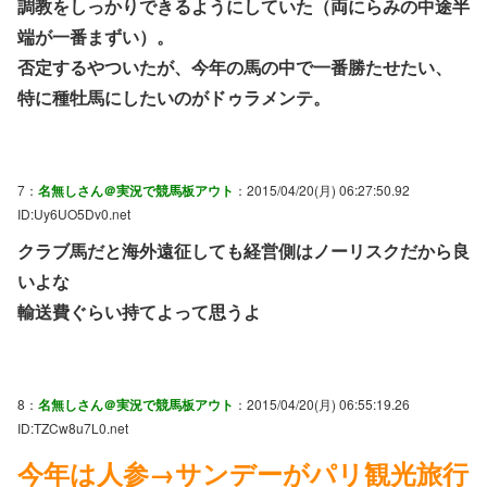
調教をしっかりできるようにしていた（両にらみの中途半
端が一番まずい）。
否定するやついたが、今年の馬の中で一番勝たせたい、
特に種牡馬にしたいのがドゥラメンテ。
7：
名無しさん＠実況で競馬板アウト
：2015/04/20(月) 06:27:50.92
ID:Uy6UO5Dv0.net
クラブ馬だと海外遠征しても経営側はノーリスクだから良
いよな
輸送費ぐらい持てよって思うよ
8：
名無しさん＠実況で競馬板アウト
：2015/04/20(月) 06:55:19.26
ID:TZCw8u7L0.net
今年は人参→サンデーがパリ観光旅行