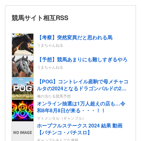
競馬サイト相互RSS
【考察】突然変異だと思われる馬
うまちゃんねる
【予想】競馬あまりにも難しすぎるやろ
うまちゃんねる
【POG】コントレイル産駒で母メチャコ
ルタの2024となるドラゴンバルドの2歳
情報
俺の当たる競馬予想
オンライン抽選は1万人超えの店も…令
和8年8月8日が来る・・・！！
マトメンタル（ギャンブル）
ホープフルステークス 2024 結果 動画
【パチンコ・パチスロ】
ギャンブルあんてな速報