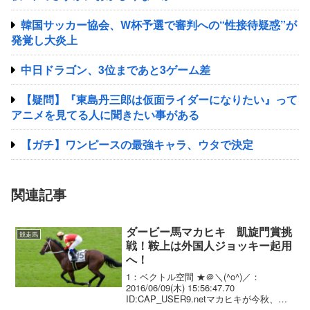
韓国サッカー協会、W杯予選で審判への“性接待疑惑”が
発覚し大炎上
中日ドラゴン、3位まであと3ゲーム差
【疑問】『東島丹三郎は仮面ライダーになりたい』って
アニメを見てる人に聞きたい事がある
【ガチ】ワンピースの最強キャラ、ウタで決定
関連記事
ダービー馬マカヒキ 凱旋門賞挑
競走馬
戦！鞍上は外国人ジョッキー起用
へ！
1：ベクトル空間 ★＠＼(^o^)／：
2016/06/09(木) 15:56:47.70
ID:CAP_USER9.netマカヒキが今秋、凱
旋門賞に挑戦 今年のダービー馬マカヒキ