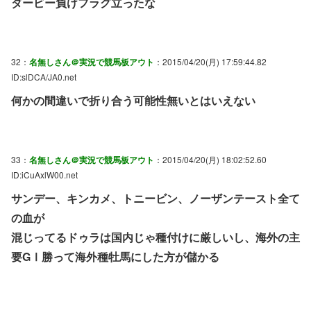
ダービー負けフラグ立ったな
32：
名無しさん＠実況で競馬板アウト
：2015/04/20(月) 17:59:44.82
ID:slDCA/JA0.net
何かの間違いで折り合う可能性無いとはいえない
33：
名無しさん＠実況で競馬板アウト
：2015/04/20(月) 18:02:52.60
ID:iCuAxlW00.net
サンデー、キンカメ、トニービン、ノーザンテースト全て
の血が
混じってるドゥラは国内じゃ種付けに厳しいし、海外の主
要GⅠ勝って海外種牡馬にした方が儲かる