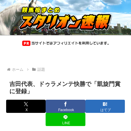
ホーム
話題
吉田代表、ドゥラメンテ快勝で「凱旋門賞
に登録」
X
Facebook
はてブ
LINE