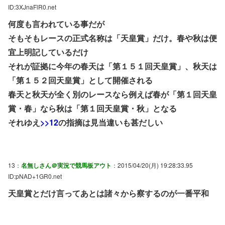
ID:3XJnaFlR0.net
何度も言われている事だが
そもそもレースの正式名称は「天皇賞」だけ。春や秋は便
宜上明記しているだけ
それが証拠に今年の春天は「第１５１回天皇賞」、秋天は
「第１５２回天皇賞」として開催される
春天と秋天が全く別のレースなら例えば春が「第１回天皇
賞・春」なら秋は「第１回天皇賞・秋」となる
それゆえ
>>12
の指摘は見当違いも甚だしい
13：
名無しさん＠実況で競馬板アウト
：2015/04/20(月) 19:28:33.95
ID:pNAD+1GR0.net
天皇賞とだけ言ってあとは諸々から察するのが一番平和