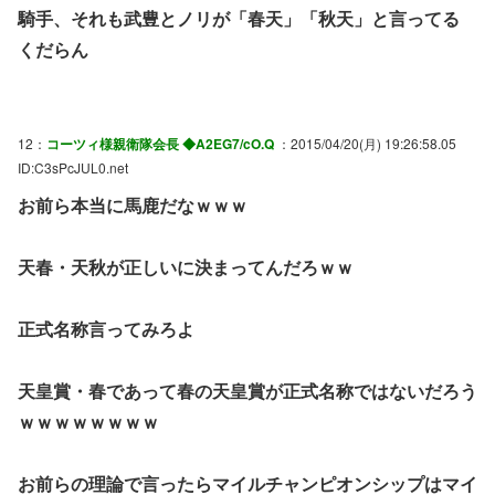
騎手、それも武豊とノリが「春天」「秋天」と言ってる
くだらん
12：
コーツィ様親衛隊会長 ◆A2EG7/cO.Q
：2015/04/20(月) 19:26:58.05
ID:C3sPcJUL0.net
お前ら本当に馬鹿だなｗｗｗ
天春・天秋が正しいに決まってんだろｗｗ
正式名称言ってみろよ
天皇賞・春であって春の天皇賞が正式名称ではないだろう
ｗｗｗｗｗｗｗｗ
お前らの理論で言ったらマイルチャンピオンシップはマイ