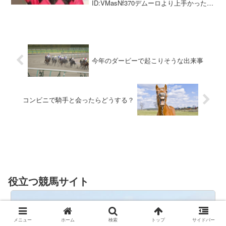
ID:VMasNf370デムーロより上手かった
の？
今年のダービーで起こりそうな出来事
コンビニで騎手と会ったらどうする？
役立つ競馬サイト
メニュー
ホーム
検索
トップ
サイドバー