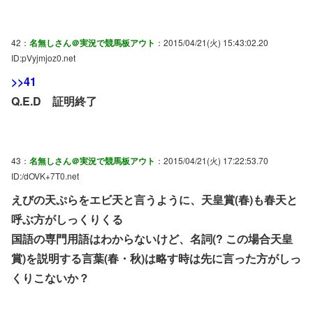
42：
名無しさん＠実況で競馬板アウト
：2015/04/21(火) 15:43:02.20
ID:pVyjmjoz0.net
>>41
Q.E.D 証明終了
43：
名無しさん＠実況で競馬板アウト
：2015/04/21(火) 17:22:53.70
ID:/dOVK+7T0.net
えびの天ぷらをエビ天と言うように、天皇賞(春)も春天と
呼ぶ方がしっくりくる
国語の専門用語はわからないけど、名詞(? この場合天皇
賞)を説明する言葉(春・秋)は略す時は先に言った方がしっ
くりこないか？