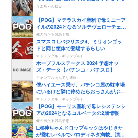
うまちゃんねる
【POG】マテラスカイ産駒で母ミニーア
イルの2024となるソルテヴェローチェの
2歳情報
俺の当たる競馬予想
スマスロ Lバジリスク4、ミリオンゴッ
ドと同じ筐体で登場するらしい
マトメンタル（ギャンブル）
ホープフルステークス 2024 予想オッ
ズ・データ【パチンコ・パチスロ】
ギャンブルあんてな速報
僕ハイエース乗り、パチンコ屋の駐車場
にいるけど隣に停めたらおっさんがぶち
切れてきた…
マトメンタル（ギャンブル）
【POG】モーリス産駒で母レシステンシ
アの2024となるコルベータの2歳情報
俺の当たる競馬予想
L邪神ちゃんドロップキックはやじきた
が霞むレベルでパロディネタ満載。演出