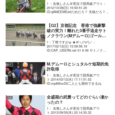
1 ：名無しさん＠実況で競馬板アウト：
2012/10/28(日) 15:50:51.20
ID:qW9EEMEe0だめだろ？ 失格だろ？
アレが許されるなら幹夫だってやってた
わ。 9 ：名無しさん＠実況で競馬板アウ
ト：2012/10/28(...
【G2】京都記念 香港で強豪撃
レース
破の実力！離れた3番手追走サト
ノクラウン(Mデムーロ)ゴール前
抜け出し連覇達成！ マカヒキ3着
1：丁稚ですがφ ★＠＼(^o^)／：
2017/02/12(日) 15:59:56.19
ID:CAP_USER9.net 01 6 06 サトノクラ
ウン 牡5/490(. +6)/2.14.1
--- M.ﾃﾞﾑｰﾛ ...
M.デムーロとシュタルケ短期的免
騎手
許取得
1： 名無しさん＠実況で競馬板アウ
ト:2014/03/12(水) 17:11:51.52
ID:mp89focD0二人とも期待できるね
全盛期の武豊ってどのぐらい凄か
話題
ったの？
1： 名無しさん＠実況で競馬板アウ
ト:2013/09/05(木) 20:14:30.32