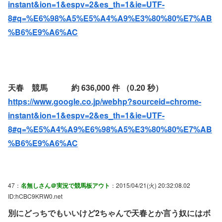
instant&ion=1&espv=2&es_th=1&ie=UTF-
8#q=%E6%98%A5%E5%A4%A9%E3%80%80%E7%AB
%B6%E9%A6%AC
天春 競馬 約 636,000 件 （0.20 秒）
https://www.google.co.jp/webhp?sourceid=chrome-
instant&ion=1&espv=2&es_th=1&ie=UTF-
8#q=%E5%A4%A9%E6%98%A5%E3%80%80%E7%AB
%B6%E9%A6%AC
47：
名無しさん＠実況で競馬板アウト
：2015/04/21(火) 20:32:08.02
ID:hCBC9KRW0.net
別にどっちでもいいけど2ちゃんで天春とか言う奴にはボ