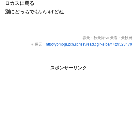
ロカスに罵る
別にどっちでもいいけどね
春天・秋天厨 vs 天春・天秋厨
引用元：
http://yomogi.2ch.sc/test/read.cgi/keiba/1429523479
スポンサーリンク