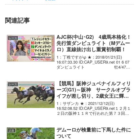
関連記事
AJC杯(中山･G2) 4歳馬本格化！
レース
先行策ダンビュライト（Mデムー
ロ）直線抜け出し重賞初制覇！
1：丁稚ですがφ ★：2018/01/21(日)
16:07:33.30 ID:CAP_USER9.net 01 6 07
ダンビュライト 牡4/474(.
-4)/ 2.13.3 --- M.ﾃﾞﾑｰﾛ
55.0 ...
【競馬】阪神ジュベナイルフィリ
レース
ーズ(G1)～阪神 サークルオブラ
イフが差し切り、2歳女王に輝
く 重賞連勝
1：サザンカ ★：2021/12/12(日)
16:52:08.52 ID:CAP_USER9.net１２月１
２日の阪神１１Ｒで行われた第７３回阪
神ジュベナイルフィリーズ（２歳オープ
ン、牝馬、ＧＩ、芝１６００メートル、
馬齢、１８頭立て、１着...
デムーロが検量前に下馬した件に
話題
ついて