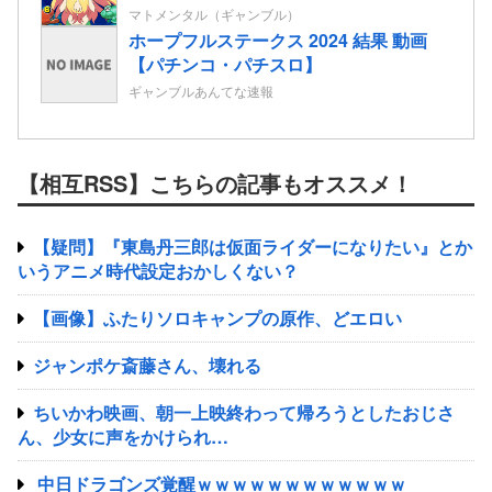
面白いのに台がキツいよ…
マトメンタル（ギャンブル）
ホープフルステークス 2024 結果 動画
【パチンコ・パチスロ】
ギャンブルあんてな速報
【相互RSS】こちらの記事もオススメ！
【疑問】『東島丹三郎は仮面ライダーになりたい』とか
いうアニメ時代設定おかしくない？
【画像】ふたりソロキャンプの原作、どエロい
ジャンポケ斎藤さん、壊れる
ちいかわ映画、朝一上映終わって帰ろうとしたおじさ
ん、少女に声をかけられ…
中日ドラゴンズ覚醒ｗｗｗｗｗｗｗｗｗｗｗｗ