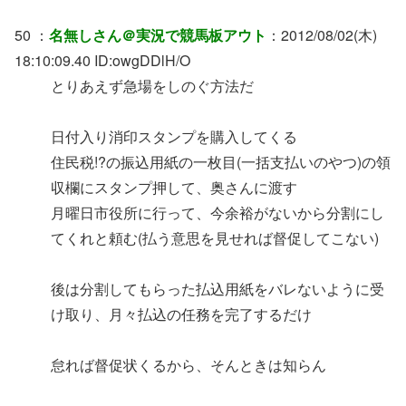
50 ：
名無しさん＠実況で競馬板アウト
：2012/08/02(木)
18:10:09.40 ID:owgDDlH/O
とりあえず急場をしのぐ方法だ
日付入り消印スタンプを購入してくる
住民税!?の振込用紙の一枚目(一括支払いのやつ)の領
収欄にスタンプ押して、奥さんに渡す
月曜日市役所に行って、今余裕がないから分割にし
てくれと頼む(払う意思を見せれば督促してこない)
後は分割してもらった払込用紙をバレないように受
け取り、月々払込の任務を完了するだけ
怠れば督促状くるから、そんときは知らん