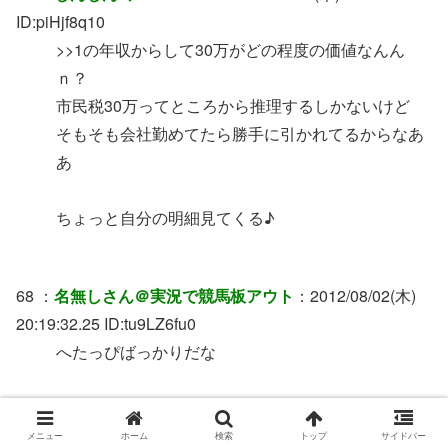
ID:piHjf8q10
>>1の年収からして30万がどの程度の価値なんん
ｎ？
市民税30万ってところから推理するしかないけど
そもそも会社勤めてたら勝手に引かれてるからなあ
あ
ちょっと自分の明細見てくる♪
68 ：
名無しさん＠実況で競馬板アウト
：2012/08/02(木)
20:19:32.25 ID:tu9LZ6fu0
へたっぴばっかりだな
69 ：
名無しさん＠実況で競馬板アウト
：2012/08/02(木)
メニュー
ホーム
検索
トップ
サイドバー