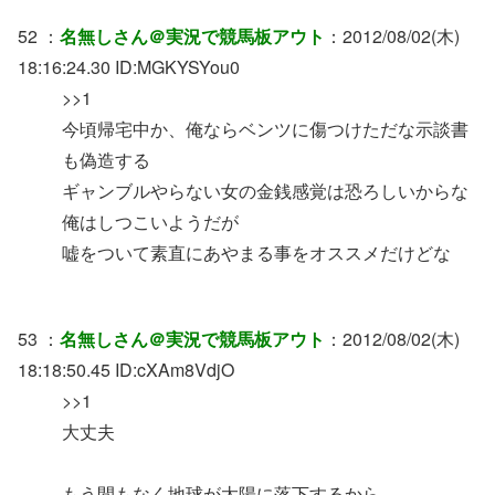
52 ：
名無しさん＠実況で競馬板アウト
：2012/08/02(木)
18:16:24.30 ID:MGKYSYou0
>>1
今頃帰宅中か、俺ならベンツに傷つけただな示談書
も偽造する
ギャンブルやらない女の金銭感覚は恐ろしいからな
俺はしつこいようだが
嘘をついて素直にあやまる事をオススメだけどな
53 ：
名無しさん＠実況で競馬板アウト
：2012/08/02(木)
18:18:50.45 ID:cXAm8VdjO
>>1
大丈夫
もう間もなく地球が太陽に落下するから