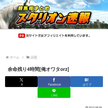
ホーム
話題
余命残り4時間[俺オワタorz]
X
Facebook
はてブ
LINE
2012.08.09