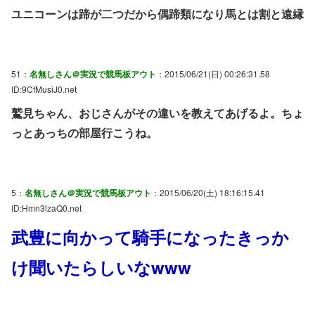
ユニコーンは蹄が二つだから偶蹄類になり馬とは割と遠縁
51：
名無しさん＠実況で競馬板アウト
：2015/06/21(日) 00:26:31.58
ID:9CfMusiJ0.net
鷲見ちゃん、おじさんがその違いを教えてあげるよ。ちょ
っとあっちの部屋行こうね。
5：
名無しさん＠実況で競馬板アウト
：2015/06/20(土) 18:16:15.41
ID:Hmn3lzaQ0.net
武豊に向かって騎手になったきっか
け聞いたらしいなwww