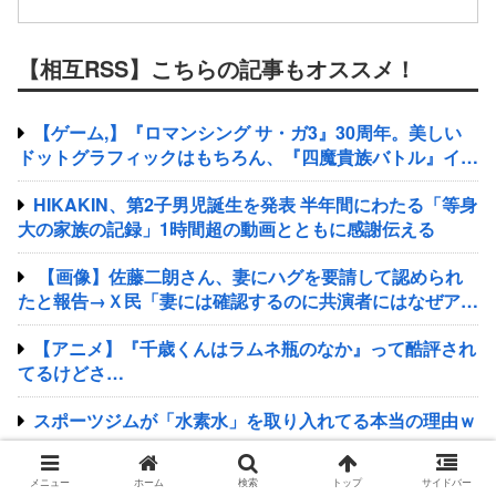
【相互RSS】こちらの記事もオススメ！
【ゲーム,】『ロマンシング サ・ガ3』30周年。美しい
ドットグラフィックはもちろん、『四魔貴族バトル』イト
ケンサウンドが心に残る
HIKAKIN、第2子男児誕生を発表 半年間にわたる「等身
大の家族の記録」1時間超の動画とともに感謝伝える
【画像】佐藤二朗さん、妻にハグを要請して認められ
たと報告→Ｘ民「妻には確認するのに共演者にはなぜアド
リブなの？」
【アニメ】『千歳くんはラムネ瓶のなか』って酷評され
てるけどさ…
スポーツジムが「水素水」を取り入れてる本当の理由ｗ
ｗｗｗｗ
メニュー
ホーム
検索
トップ
サイドバー