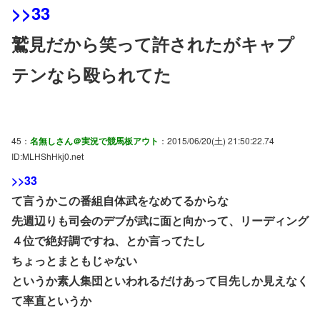
>>33
鷲見だから笑って許されたがキャプ
テンなら殴られてた
45：
名無しさん＠実況で競馬板アウト
：2015/06/20(土) 21:50:22.74
ID:MLHShHkj0.net
>>33
て言うかこの番組自体武をなめてるからな
先週辺りも司会のデブが武に面と向かって、リーディング
４位で絶好調ですね、とか言ってたし
ちょっとまともじゃない
というか素人集団といわれるだけあって目先しか見えなく
て率直というか