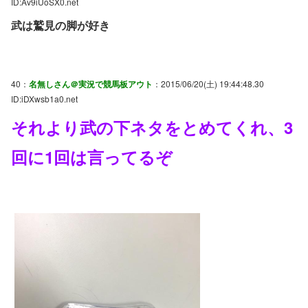
ID:Av9iUoSX0.net
武は鷲見の脚が好き
40：
名無しさん＠実況で競馬板アウト
：2015/06/20(土) 19:44:48.30
ID:iDXwsb1a0.net
それより武の下ネタをとめてくれ、3
回に1回は言ってるぞ