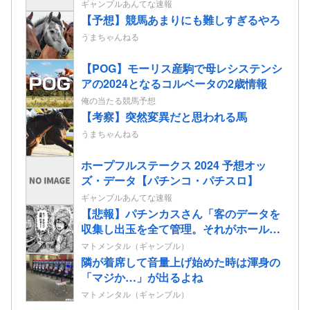
ギャンブルあんてな速報
【予想】競馬あまりにも難しすぎるやろ
うまちゃんねる
【POG】モーリス産駒で母レシステンシ
アの2024となるコルベータの2歳情報
俺の当たる競馬予想
【考察】突然変異だと思われる馬
うまちゃんねる
ホープフルステークス 2024 予想オッ
ズ・データ【パチンコ・パチスロ】
ギャンブルあんてな速報
【悲報】パチンカスさん「客のデータを
収集し出玉を全て管理。それがホールコ
ンピューター」
マトメンタル（ギャンブル）
隣が着席して音量上げ始めた時は渾身の
「マジか…」が出るよね
マトメンタル（ギャンブル）