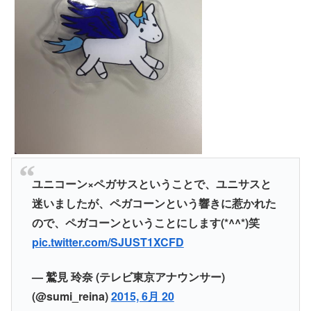
ユニコーン×ペガサスということで、ユニサスと
迷いましたが、ペガコーンという響きに惹かれた
ので、ペガコーンということにします(*^^*)笑
pic.twitter.com/SJUST1XCFD
— 鷲見 玲奈 (テレビ東京アナウンサー)
(@sumi_reina)
2015, 6月 20