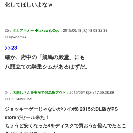
化してほしいよなｗ
25：
タカアキオー ◆takawYpCqc
：2015/06/18(木) 18:08:32.33
ID:I/ywqemk+
>>23
確か、府中の「競馬の殿堂」にも
八頭立ての騎乗シムがあるはずだ。
24：
名無しさん＠実況で競馬板アウト
：2015/06/18(木) 17:59:28.89
ID:E6LK6nr/0.net
ジョッキーゲーじゃないがウイポ8 2015のDL版がPS
storeでセール来た！
ちょうど安くなった8をディスクで買おうか悩んでたとこ