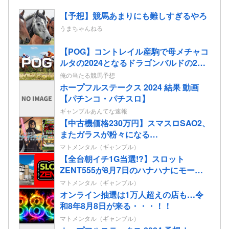
【予想】競馬あまりにも難しすぎるやろ
うまちゃんねる
【POG】コントレイル産駒で母メチャコ
ルタの2024となるドラゴンバルドの2歳
情報
俺の当たる競馬予想
ホープフルステークス 2024 結果 動画
【パチンコ・パチスロ】
ギャンブルあんてな速報
【中古機価格230万円】スマスロSAO2、
またガラスが粉々になる…
マトメンタル（ギャンブル）
【全台朝イチ1G当選!?】スロット
ZENT555が8月7日のハナハナにモーニ
ングを仕込んだらしいｗｗｗｗ
マトメンタル（ギャンブル）
オンライン抽選は1万人超えの店も…令
和8年8月8日が来る・・・！！
マトメンタル（ギャンブル）