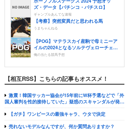
ホープフルステークス 2024 予想オッ
ズ・データ【パチンコ・パチスロ】
ギャンブルあんてな速報
【考察】突然変異だと思われる馬
うまちゃんねる
【POG】マテラスカイ産駒で母ミニーア
イルの2024となるソルテヴェローチェの
2歳情報
俺の当たる競馬予想
【相互RSS】こちらの記事もオススメ！
激震！韓国サッカー協会が15年前にW杯予選などで「外
国人審判を性的接待していた」疑惑のスキャンダルが発
覚！7試合20人が対象で日本人審判が含まれていたとの指
【ガチ】ワンピースの最強キャラ、ウタで決定
摘も
売れないモデルなんですが、何か質問ありますか？