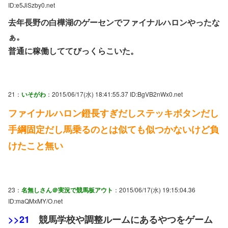
ID:e5JiSzby0.net
去年長野の白樺湖のゲーセンでファイナルハロンやったな
ぁ。
普通に稼働しててびっくらこいた。
21：
いそがわ
：2015/06/17(水) 18:41:55.37 ID:BgVB2nWx0.net
ファイナルハロン鐙長すぎだしステッキボタンだし
手綱固定だし馬乗るのとは似ても似つかないけど負
けたこと無い
23：
名無しさん＠実況で競馬板アウト
：2015/06/17(水) 19:15:04.36
ID:maQMxMY/O.net
>>21
競馬学校や調整ルームにあるやつをゲーム