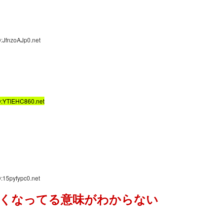
:JfnzoAJp0.net
D:YTIEHC860.net
:15pyfypc0.net
くなってる意味がわからない