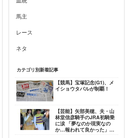
血統
馬主
レース
ネタ
カテゴリ別新着記事
【競馬】宝塚記念(G1)、メ
イショウタバルが制覇！
【芸能】矢部美穂、夫・山
林堂信彦騎手のJRA初騎乗
に涙 「夢なのか現実なの
か…報われて良かった」
東京競馬場で生観戦