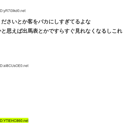
D:yR7l3Ikd0.net
くださいとか客をバカにしすぎてるよな
かと思えば出馬表とかですらすぐ見れなくなるしこれ
ID:aI8CUsOE0.net
ID:YTIEHC860.net