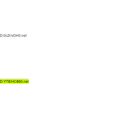
D:0cZr/vDH0.net
ID:YTIEHC860.net