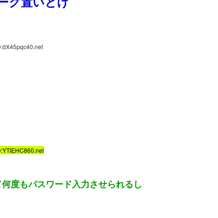
マーク置いとけ
D:dX45pqc40.net
D:YTIEHC860.net
て何度もパスワード入力させられるし