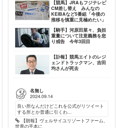
【競馬】JRAもフジテレビ
CM差し替え みんなの
KEIBAなど5番組「今後の
推移を慎重に見極めたい」
【騎手】河原田菜々、負担
重量について注意義務を怠
り戒告 今年3回目
【訃報】競馬エイトのレジ
ェンドトラックマン、吉田
均さんが死去
名無し
2024.09.14
良い所なんだけどこれを公式がリツイート
する所とか普通に引くわ...
【朗報】ヴェルサイユリゾートファーム、
世界の手本に