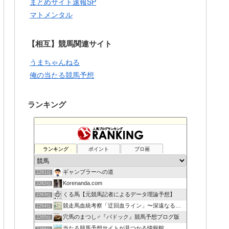
まとめサイト速報SP
マトメンタル
【相互】競馬関連サイト
うまちゃんねる
俺の当たる競馬予想
ランキング
ランキング
ポイント
ブロ画
ギャンブラーへの道
2261位
Korenanda.com
2262位
くる馬【元競馬記者によるデータ理論予想】
2263位
競走馬血統考察「迂回血ライン」〜深遠なる血の連鎖〜
2264位
穴馬のまつし♂『パドック』競馬予想ブログ版
2265位
当たる競馬予想サイトが見つかる情報館
2266位