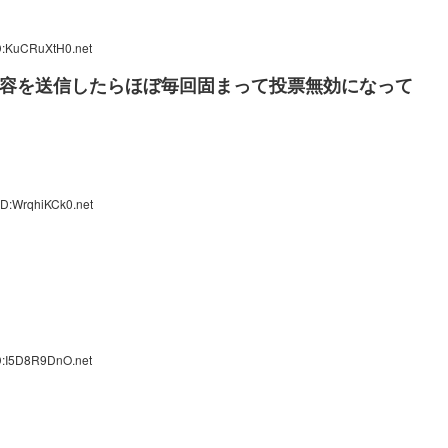
D:KuCRuXtH0.net
投票内容を送信したらほぼ毎回固まって投票無効になって
ID:WrqhiKCk0.net
D:I5D8R9DnO.net