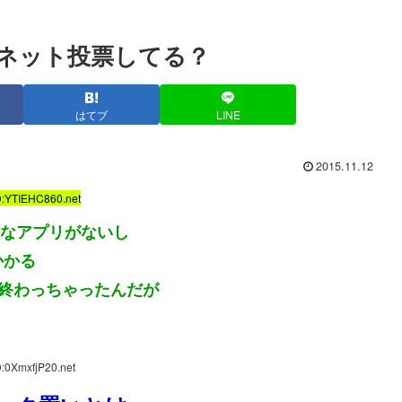
ってネット投票してる？
はてブ
LINE
2015.11.12
D:YTIEHC860.net
くなアプリがないし
かかる
間終わっちゃったんだが
:0XmxfjP20.net