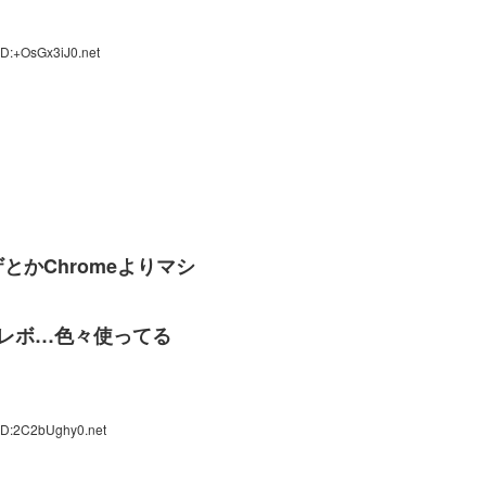
ID:+OsGx3iJ0.net
かChromeよりマシ
テレボ…色々使ってる
ID:2C2bUghy0.net