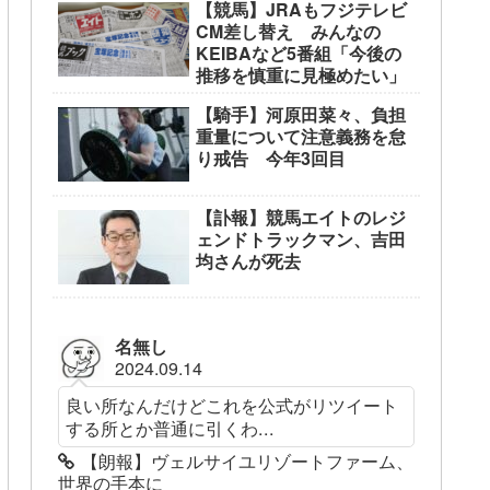
【競馬】JRAもフジテレビ
CM差し替え みんなの
KEIBAなど5番組「今後の
推移を慎重に見極めたい」
【騎手】河原田菜々、負担
重量について注意義務を怠
り戒告 今年3回目
【訃報】競馬エイトのレジ
ェンドトラックマン、吉田
均さんが死去
名無し
2024.09.14
良い所なんだけどこれを公式がリツイート
する所とか普通に引くわ...
【朗報】ヴェルサイユリゾートファーム、
世界の手本に