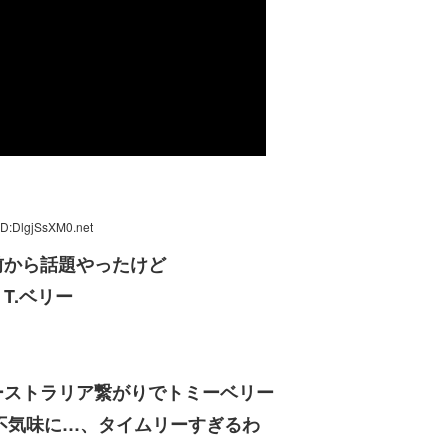
ID:DlgjSsXM0.net
前から話題やったけど
T.ベリー
ーストラリア繋がりでトミーベリー
不気味に…、タイムリーすぎるわ