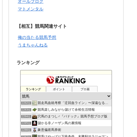
オールブログ
マトメンタル
【相互】競馬関連サイト
俺の当たる競馬予想
うまちゃんねる
ランキング
ランキング
ポイント
ブロ画
競走馬血統考察「迂回血ライン」〜深遠なる血の連鎖〜
2282位
競馬楽しみながら儲けて余裕生活情報
2283位
穴馬のまつし♂『パドック』競馬予想ブログ版
2284位
儲かる非ノーザン馬の裏情報
2285位
象意偏差馬券術
2286位
競馬はやっぱり下級条件。未勝利サラリーマン
2287位