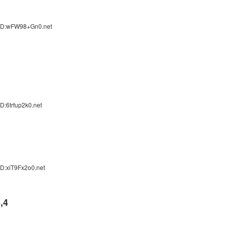
 ID:wFW98+Gn0.net
D:6trfup2k0.net
D:xiT9Fx2o0.net
,4