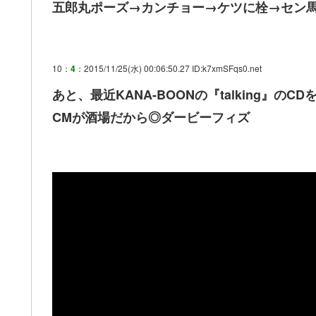
五郎丸ポーズ→カンチョー→ケツに栓→セン
10：
4
：2015/11/25(水) 00:06:50.27 ID:k7xmSFqs0.net
あと、最近KANA-BOONの『talking』のC
CMが酒場だから◎ダービーフィズ