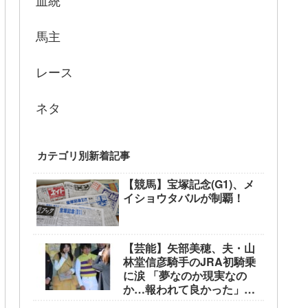
血統
馬主
レース
ネタ
カテゴリ別新着記事
【競馬】宝塚記念(G1)、メ
イショウタバルが制覇！
【芸能】矢部美穂、夫・山
林堂信彦騎手のJRA初騎乗
に涙 「夢なのか現実なの
か…報われて良かった」
東京競馬場で生観戦