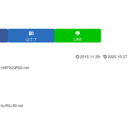
はてブ
LINE
2015.11.29
2020.10.27
ID:H9F3uQPS0.net
tu/RS+ft0.net