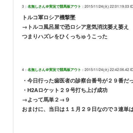
3：
名無しさん＠実況で競馬板アウト
：2015/11/24(火) 22:01:19.03 I
トルコ軍ロシア機撃墜
→トルコ風呂屋で恐ロシア意気消沈萎え萎え
つまりハズレをひくっちゅうこった
4：
名無しさん＠実況で競馬板アウト
：2015/11/24(火) 22:42:06.42 I
・今日行った歯医者の診察台番号が２９番だ
・H2Aロケット２９号打ち上げ成功
→よって馬単２→９
おまけに、当日は１１月２９日なので３連単