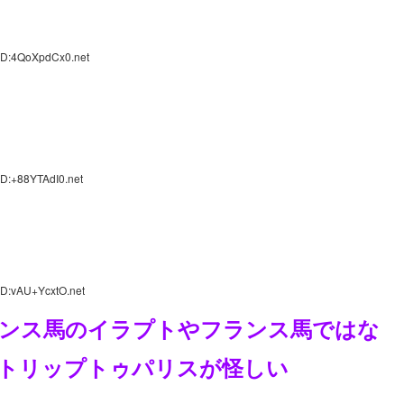
ID:4QoXpdCx0.net
ID:+88YTAdI0.net
ID:vAU+YcxtO.net
ンス馬のイラプトやフランス馬ではな
トリップトゥパリスが怪しい