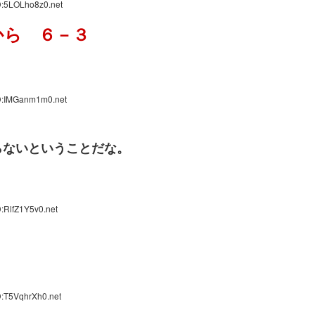
D:5LOLho8z0.net
から ６－３
ID:IMGanm1m0.net
らないということだな。
:RlfZ1Y5v0.net
D:T5VqhrXh0.net