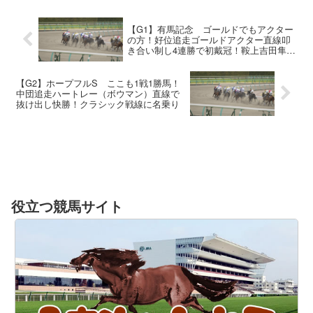
【G1】有馬記念 ゴールドでもアクター
の方！好位追走ゴールドアクター直線叩
き合い制し4連勝で初戴冠！鞍上吉田隼
G1初V
【G2】ホープフルS ここも1戦1勝馬！
中団追走ハートレー（ボウマン）直線で
抜け出し快勝！クラシック戦線に名乗り
役立つ競馬サイト