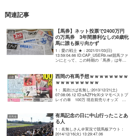
関連記事
【馬券】ネット投票で2400万円
話題
の万馬券 3年間勝利なしの8歳牝
馬に誰も振り向かず
1：愛の戦士 ★：2021/01/03(日)
13:59:04.66 ID:CAP_USER9.net競馬ファ
ンにとって、この時期の「馬券」は年末
ジャンボ宝くじのようなもの。続く重賞
レースに、一攫千金の大きな夢を託すと
いう。そんな中で2,4...
西岡の有馬予想ｗｗｗｗｗｗｗｗ
話題
ｗｗｗｗｗｗｗｗｗ
1： 風吹けば名無し:2013/12/21(土)
07:08:06.12 ID:sAZFHzXiタマモベストプ
レイの単 100万 現在前売りオッズ
101.6倍
有馬記念の日に中山行ったことあ
競馬場
る人
1：名無しさん＠実況で競馬板アウト：
2014/12/16(火) 13:29:47.06