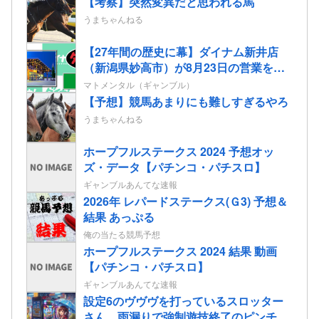
【考察】突然変異だと思われる馬
うまちゃんねる
【27年間の歴史に幕】ダイナム新井店
（新潟県妙高市）が8月23日の営業をも
って閉店へ
マトメンタル（ギャンブル）
【予想】競馬あまりにも難しすぎるやろ
うまちゃんねる
ホープフルステークス 2024 予想オッ
ズ・データ【パチンコ・パチスロ】
ギャンブルあんてな速報
2026年 レパードステークス(Ｇ3) 予想＆
結果 あっぷる
俺の当たる競馬予想
ホープフルステークス 2024 結果 動画
【パチンコ・パチスロ】
ギャンブルあんてな速報
設定6のヴヴヴを打っているスロッター
さん、雨漏りで強制遊技終了のピンチ…