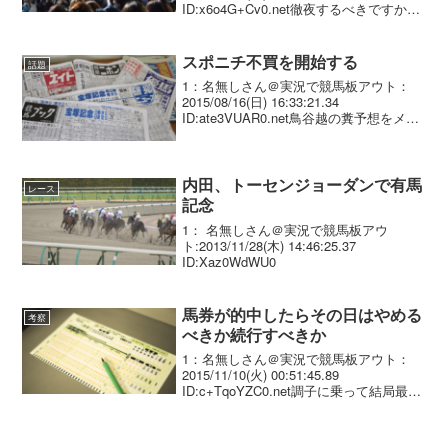
ID:x6o4G+Cv0.net徹夜するべきですか？
名古屋から遠征します。3：名無しさん＠
実況で競馬板アウト：2014/12/16(火)
13:38:...
スポニチ不買を開始する
話題
1：名無しさん＠実況で競馬板アウト：
2015/08/16(日) 16:33:21.34
ID:ate3VUAR0.net鳥谷越の糞予想をメイ
ンにする新聞に金を出す気にならない 1
番人気に◎を付けるだけ。 その理由を前
走強かったとコメントを書...
内田、トーセンジョーダンで有馬
レース
記念
1： 名無しさん＠実況で競馬板アウ
ト:2013/11/28(木) 14:46:25.37
ID:Xaz0WdWU0
馬券が的中したらその日はやめる
考察
べきか続行すべきか
1：名無しさん＠実況で競馬板アウト：
2015/11/10(火) 00:51:45.89
ID:c+TqoYZC0.net調子に乗って結局最後
はマイナスなんてこともよくあるが しか
し勝ちの流れを自分から断ち切るのもど
うかなと2：名無しさん＠実...