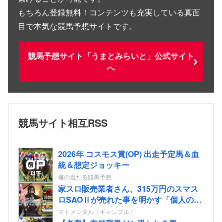
もちろん登録無料！コンテンツも充実している真面
目で本気な競馬予想サイトです。
競馬予想サイト「うまとみらいと」公式サイト
へ
競馬サイト相互RSS
2026年 コスモス賞(OP) 出走予定馬＆血
統＆想定ジョッキー
俺の当たる競馬予想
家スロ販売業者さん、315万円のスマス
ロSAOⅡが売れた事を明かす「個人のお
客様からご注文頂きました」
マトメンタル（ギャンブル）