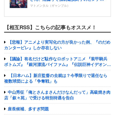
マトメンタル（ギャンブル）
【相互RSS】こちらの記事もオススメ！
【悲報】アニメより実写化の方が良かった例、『のだめ
カンタービレ』しか存在しない
【議論】有名だけど駄作なロボットアニメ 『装甲騎兵
ボトムズ』『銀河漂流バイファム』『伝説巨神イデオン』
『超獣機神ダンクーガ』『銀河疾風サスライガー』
【日本ハム】新庄監督の去就は？今季限りで退任なら
複数球団による「争奪戦」も
中山秀征「俺とさんまさんだけなんだって」高級焼き肉
店「叙々苑」で受ける特別待遇を告白
座長候補、多すぎ問題