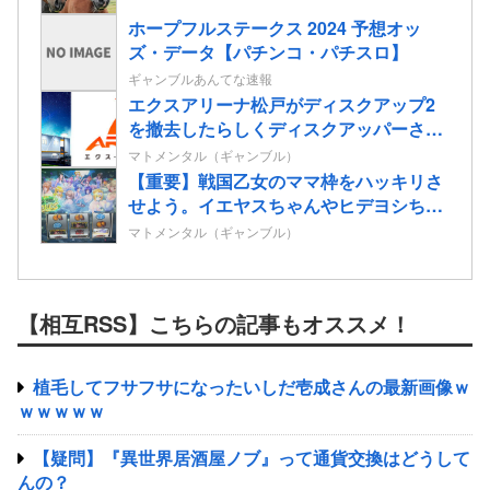
ホープフルステークス 2024 予想オッ
ズ・データ【パチンコ・パチスロ】
ギャンブルあんてな速報
エクスアリーナ松戸がディスクアップ2
を撤去したらしくディスクアッパーさん
達から落胆の声
マトメンタル（ギャンブル）
【重要】戦国乙女のママ枠をハッキリさ
せよう。イエヤスちゃんやヒデヨシちゃ
んはママなのか。ノブ様はママではない
マトメンタル（ギャンブル）
のかを
【相互RSS】こちらの記事もオススメ！
植毛してフサフサになったいしだ壱成さんの最新画像ｗ
ｗｗｗｗｗ
【疑問】『異世界居酒屋ノブ』って通貨交換はどうして
んの？