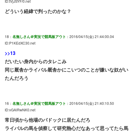
ID:tVjJSYF/0.net
どういう経緯で判ったのかな？
18：
名無しさん＠実況で競馬板アウト
：2016/04/15(金) 21:44:00.04
ID:P1KEdXC30.net
>>13
だいたい身内からのタレこみ
同じ厩舎かライバル厩舎かにこいつのことが嫌いな奴がい
たんだろう
16：
名無しさん＠実況で競馬板アウト
：2016/04/15(金) 21:40:10.50
ID:vGAlRwNK0.net
常日頃から他場のパドックに居たんだろ
ライバルの馬を偵察して研究熱心だなあって思ってたら馬