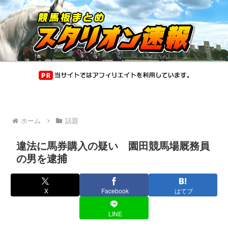
ホーム
話題
違法に馬券購入の疑い 園田競馬場厩務員
の男を逮捕
X
Facebook
はてブ
LINE