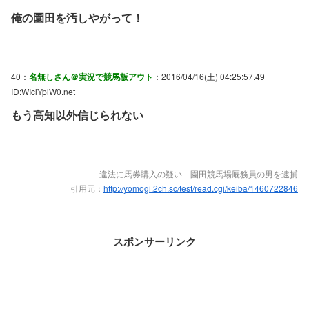
俺の園田を汚しやがって！
40：
名無しさん＠実況で競馬板アウト
：2016/04/16(土) 04:25:57.49
ID:WIclYplW0.net
もう高知以外信じられない
違法に馬券購入の疑い 園田競馬場厩務員の男を逮捕
引用元：
http://yomogi.2ch.sc/test/read.cgi/keiba/1460722846
スポンサーリンク