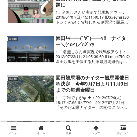
題に
1：名無しさん＠実況で競馬板アウト：
2019/04/07(日) 15:11:40.17 ID:u/eymra30
トシくんw4：名無しさん＠実況で競馬板
アウト：2019/04/07(日) 15:12:54.88
ID:u/eymra30是非...
園田ｷﾀ━━(ﾟ∀ﾟ)━━ｯ!! ナイタ
競馬場
ー＼(^o^)／ﾊｼﾞﾏﾀ
1 ：名無しさん＠実況で競馬板アウト：
2012/07/23(月) 21:05:39.69 ID:muet7t9oO
園田競馬を主催する兵庫県競馬組合はき
ょう、関西では初となるナイター競馬を
実施すると発表した。 愛称は「そのだ
金曜ナイター」で、...
園田競馬場のナイター競馬開催日
競馬場
程決定 今年9月7日より11月9日
までの毎週金曜日
1 ：丁稚ですがφ ★：2012/07/24(火)
18:17:47.65 ID:???0 2012年07月24日
「そのだ金曜ナイター」の開催について
来る９月７日より１１月９日までの毎週
金曜日、関西では初となるナイター競馬
（愛称：「そ...
日本最高齢の誘導馬「マコーリ
話題
ー」（３０歳）が引退 園田競馬
メニュー
ホーム
検索
トップ
サイドバー
場