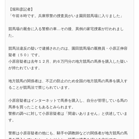
【堀和彦記者】
「午前８時です。兵庫県警の捜査員がいま園田競馬場に入りました」
競馬場の厩舎に入る警察の車…その後、異例の家宅捜索が行われまし
た。
競馬法違反の疑いで逮捕されたのは、園田競馬場の厩務員・小原正伸容
疑者（５０）です。
小原容疑者は去年１２月、約６万円分の地方競馬の馬券を購入した疑い
が持たれています。
地方競馬の関係者は、不正の防止のため全国の地方競馬の馬券を購入す
ることが競馬法で禁じられています。
小原容疑者はインターネットで馬券を購入し、自分が管理している馬の
馬券を買ったこともあるとみられます。
警察の調べに対して小原容疑者は「間違いありません」と供述していま
す。
警察は小原容疑者の他にも、騎手や調教師などの関係者が地方競馬の馬