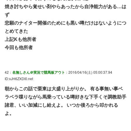
焼き討ちやら覚せい剤やらあったから自浄能力がある…は
ず
悲願のナイター開催のためにも黒い噂だけはないようにつ
とめてきた
上記Kも他所者
今回も他所者
42：
名無しさん＠実況で競馬板アウト
：2016/04/16(土) 05:00:37.94
ID:xJH6ZXDI0.net
朝からこの話で栗東は大盛り上がりか。 有る事無い事ベ
ラベラ喋りながら馬乗っている噂好きな下手くそ調教助手
諸君、いい加減にし給えよ。 いつか後ろから叩かれる
よ。