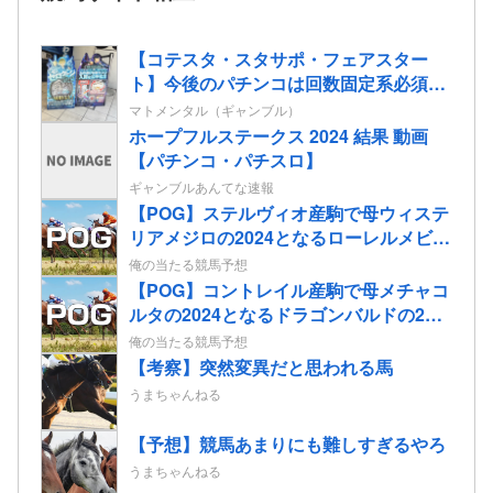
【コテスタ・スタサポ・フェアスター
ト】今後のパチンコは回数固定系必須で
いいよな。そして釘は完全に廃止するべ
マトメンタル（ギャンブル）
き
ホープフルステークス 2024 結果 動画
【パチンコ・パチスロ】
ギャンブルあんてな速報
【POG】ステルヴィオ産駒で母ウィステ
リアメジロの2024となるローレルメビウ
スの2歳情報
俺の当たる競馬予想
【POG】コントレイル産駒で母メチャコ
ルタの2024となるドラゴンバルドの2歳
情報
俺の当たる競馬予想
【考察】突然変異だと思われる馬
うまちゃんねる
【予想】競馬あまりにも難しすぎるやろ
うまちゃんねる