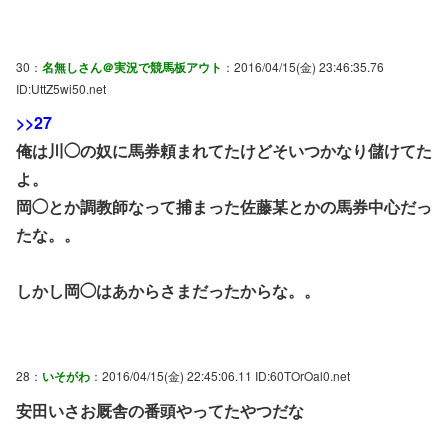
30：
名無しさん＠実況で競馬板アウト
：2016/04/15(金) 23:46:35.76
ID:UttZ5wi50.net
>>27
俺は川◯の奴に馬券頼まれてたけどそいつかなり儲けてた
よ。
岡◯とか調教師なって捕まった佐藤某とかの馬券中心だっ
たな。。
しかし岡◯はあからさまだったからな。。
28：
いそがわ
：2016/04/15(金) 22:45:06.11 ID:60TOrOal0.net
安田いさお厩舎の番頭やってたやつだな