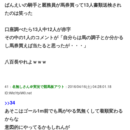
ばんえいの騎手と厩務員が馬券買って13人書類送検され
たのは笑った
口座調べたら13人中12人が赤字
その中の1人のコメントが「自分らは馬の調子とか分かる
し馬券買えば当たると思ったが・・・」
八百長やれよｗｗｗ
41：
名無しさん＠実況で競馬板アウト
：2016/04/16(土) 04:28:01.18
ID:WIclYplW0.net
>>34
あそこはゴール1m前でも馬がやる気無くして着順変わる
からな
意図的にやってるかもしれんが