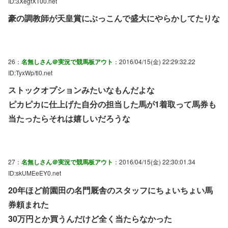
ID:3XegfXT00.net
豪の調教師が天皇賞にぶっこんで盛大にやらかしてたりな
26：
名無しさん＠実況で競馬板アウト
：2016/04/15(金) 22:29:32.22
ID:TyxWp/tl0.net
ストックオプションみたいなもんだよな
ピカピカに仕上げた自分の担当した馬が1着取って馬券も
当たったらそれは嬉しいだろうな
27：
名無しさん＠実況で競馬板アウト
：2016/04/15(金) 22:30:01.34
ID:skUMEeEY0.net
20年ほど前園田の名門厩舎のスタッフにちょいちょい馬
券頼まれた
30万円とか買うんだけど全く当たらなかった