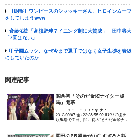
【朗報】ワンピースのシャッキーさん、ヒロインムーブ
をしてしまうwww
斎藤佑樹「高校野球７イニング制に大賛成」 田中将大
「7回はない」
甲子園ムック、なぜ今まで選手ではなく女子生徒を表紙
にしていたのか
関連記事
関西初「そのだ金曜ナイター競
競馬場
馬」開幕
1 ：ＴＨＥ ＦＵＲＹφ ★：
2012/09/07(金) 23:36:55.92 ID:???0園田
競馬場で７日、関西初の“そのだ金曜ナイ
ター”が行われた。午後２時の開門時から
来場者が順調に推移し若者らの来場も目
立った。ナイターの点灯式には...
園田のPR漫画が面白すぎると話
話題