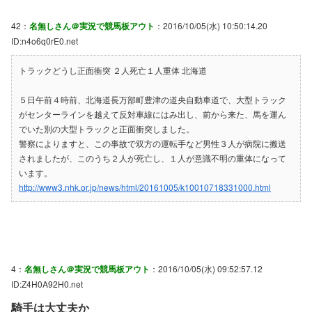
42：
名無しさん＠実況で競馬板アウト
：2016/10/05(水) 10:50:14.20
ID:n4o6q0rE0.net
トラックどうし正面衝突 ２人死亡１人重体 北海道
５日午前４時前、北海道長万部町豊津の道央自動車道で、大型トラック
がセンターラインを越えて反対車線にはみ出し、前から来た、馬を運ん
でいた別の大型トラックと正面衝突しました。
警察によりますと、この事故で双方の運転手など男性３人が病院に搬送
されましたが、このうち２人が死亡し、１人が意識不明の重体になって
います。
http://www3.nhk.or.jp/news/html/20161005/k10010718331000.html
4：
名無しさん＠実況で競馬板アウト
：2016/10/05(水) 09:52:57.12
ID:Z4H0A92H0.net
騎手は大丈夫か