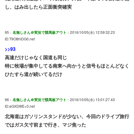
し、はみ出したら正面衝突確実
95：
名無しさん＠実況で競馬板アウト
：2016/10/05(水) 12:59:32.23
ID:T9O8hiDG0.net
>>93
高速だけじゃなく国道も同じ
特に牧場が集中してる南東へ向かうと信号もほとんどなく
ひたすら道が続いてるだけ
96：
名無しさん＠実況で競馬板アウト
：2016/10/05(水) 13:01:27.43
ID:aGXD8fE+0.net
北海道はガソリンスタンドが少ない、今回のドライブ旅行
ではガス欠寸前まで行き、マジ焦った