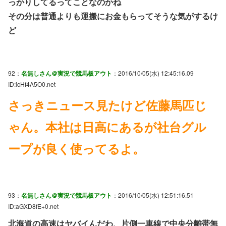
っかりしてるってことなのかね
その分は普通よりも運搬にお金もらってそうな気がするけ
ど
92：
名無しさん＠実況で競馬板アウト
：2016/10/05(水) 12:45:16.09
ID:icHf4A5O0.net
さっきニュース見たけど佐藤馬匹じ
ゃん。本社は日高にあるが社台グル
ープが良く使ってるよ。
93：
名無しさん＠実況で競馬板アウト
：2016/10/05(水) 12:51:16.51
ID:aGXD8fE+0.net
北海道の高速はヤバイんだわ、片側一車線で中央分離帯無