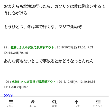
おまえらも北海道行ったら、ガソリンは常に満タンするよ
うに心がけろ
もうひとつ、冬は車で行くな、マジで死ぬぞ
99：
名無しさん＠実況で競馬板アウト
：2016/10/05(水) 13:06:47.71
ID:hKkW95j70.net
あんな何もないとこで事故るとかどうなっとんねん
100：
名無しさん＠実況で競馬板アウト
：2016/10/05(水) 13:10:10.65
ID:2GqXEvTj0.net
>>99
ニュースによると馬運車は普通に走ってたけど、
メニュー
ホーム
検索
トップ
サイドバー
反対車線のトラックが突っ込んできたらしい。