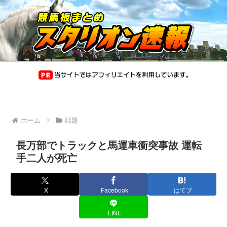
ホーム
話題
長万部でトラックと馬運車衝突事故 運転
手二人が死亡
X
Facebook
はてブ
LINE