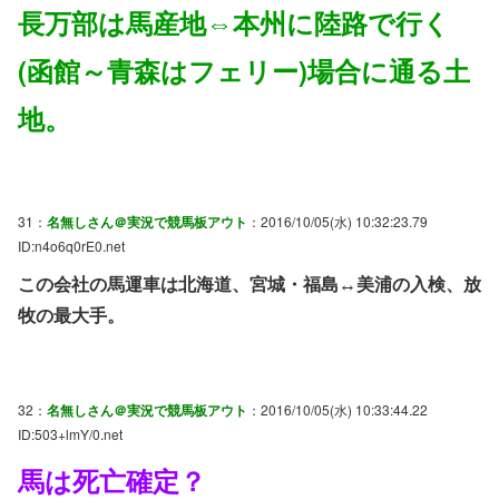
長万部は馬産地⇔本州に陸路で行く
(函館～青森はフェリー)場合に通る土
地。
31：
名無しさん＠実況で競馬板アウト
：2016/10/05(水) 10:32:23.79
ID:n4o6q0rE0.net
この会社の馬運車は北海道、宮城・福島↔美浦の入検、放
牧の最大手。
32：
名無しさん＠実況で競馬板アウト
：2016/10/05(水) 10:33:44.22
ID:503+lmY/0.net
馬は死亡確定？