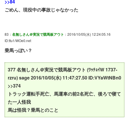
>>84
ごめん、現役中の事故じゃなかった
83：
名無しさん＠実況で競馬板アウト
：2016/10/05(水) 12:24:05.16
ID:ttu1/WOe0.net
乗馬っぽい？
377 名無しさん＠実況で競馬板アウト (ﾜｯﾁｮｲW 1737-
rzru) sage 2016/10/05(水) 11:47:27.50 ID:VYaWtNBn0
>>374
トラック運転手死亡、馬運車の前2名死亡、後ろで寝て
た一人怪我
馬は怪我？乗馬とのこと