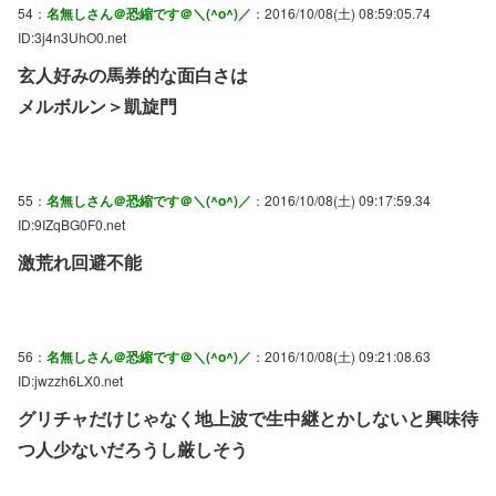
54：
名無しさん＠恐縮です＠＼(^o^)／
：2016/10/08(土) 08:59:05.74
ID:3j4n3UhO0.net
玄人好みの馬券的な面白さは
メルボルン＞凱旋門
55：
名無しさん＠恐縮です＠＼(^o^)／
：2016/10/08(土) 09:17:59.34
ID:9IZqBG0F0.net
激荒れ回避不能
56：
名無しさん＠恐縮です＠＼(^o^)／
：2016/10/08(土) 09:21:08.63
ID:jwzzh6LX0.net
グリチャだけじゃなく地上波で生中継とかしないと興味待
つ人少ないだろうし厳しそう