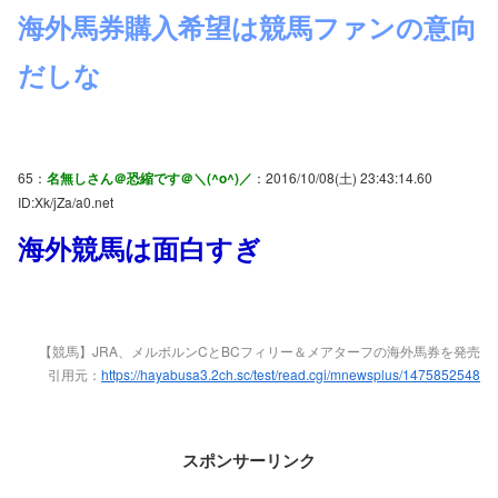
海外馬券購入希望は競馬ファンの意向
だしな
65：
名無しさん＠恐縮です＠＼(^o^)／
：2016/10/08(土) 23:43:14.60
ID:Xk/jZa/a0.net
海外競馬は面白すぎ
【競馬】JRA、メルボルンCとBCフィリー＆メアターフの海外馬券を発売
引用元：
https://hayabusa3.2ch.sc/test/read.cgi/mnewsplus/1475852548
スポンサーリンク