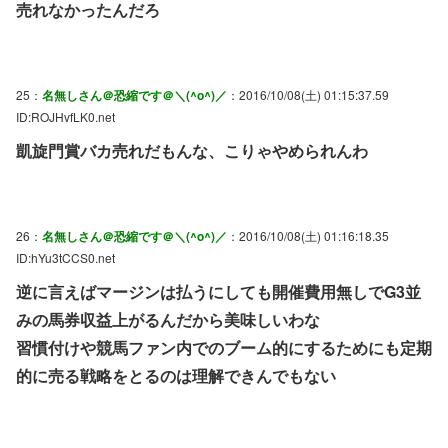
売れなかったんだろ
25：
名無しさん＠恐縮です＠＼(^o^)／
：2016/10/08(土) 01:15:37.59
ID:ROJHvfLK0.net
凱旋門賞バカ売れだもんな、こりゃやめられんわ
26：
名無しさん＠恐縮です＠＼(^o^)／
：2016/10/08(土) 01:16:18.35
ID:hYu3tCCS0.net
逆に言えばマージンは払うにしても開催費用無しでG3並
みの馬券収益上がるんだから美味しいわな
習慣付けや競馬ファン内でのブーム的にするためにも定期
的に売る戦略をとるのは理解できんでもない