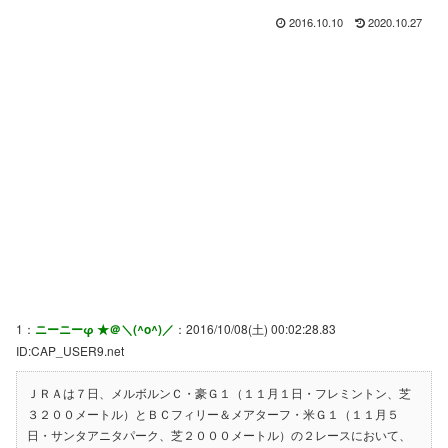
2016.10.10
2020.10.27
1：
ニーニーφ ★＠＼(^o^)／
：2016/10/08(土) 00:02:28.83
ID:CAP_USER9.net
ＪＲＡは７日、メルボルンＣ・豪Ｇ１（１１月１日・フレミントン、芝
３２００メートル）とＢＣフィリー＆メアターフ・米Ｇ１（１１月５
日・サンタアニタパーク、芝２０００メートル）の２レースにおいて、