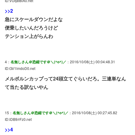
ID:VUqat8lA0.net
>>2
急にスケールダウンだよな
便乗したいんだろうけど
テンション上がらんわ
4：
名無しさん＠恐縮です＠＼(^o^)／
：2016/10/08(土) 00:04:48.31
ID:GV1lmdoD0.net
メルボルンカップって24頭立てぐらいだろ。三連単なん
て当たる訳ないやん
15：
名無しさん＠恐縮です＠＼(^o^)／
：2016/10/08(土) 00:27:45.82
ID:iDB9/rFz0.net
>>4