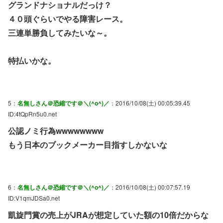
グランドナショナルだっけ？
４０頭ぐらいでやる障害レース。
三連単勝負してみたいな～。
特払いかな。
5：
名無しさん＠恐縮です＠＼(^o^)／
：2016/10/08(土) 00:05:39.45
ID:4tQpRn5u0.net
公認ノミ行為wwwwwwww
もう日本のブックメーカー目指すしかないな
6：
名無しさん＠恐縮です＠＼(^o^)／
：2016/10/08(土) 00:07:57.19
ID:V1qmJDSa0.net
凱旋門賞の売上がJRAが想定していた額の10倍だからな