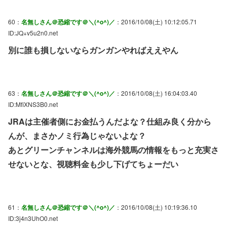
60：
名無しさん＠恐縮です＠＼(^o^)／
：2016/10/08(土) 10:12:05.71
ID:JQ+v5u2n0.net
別に誰も損しないならガンガンやればええやん
63：
名無しさん＠恐縮です＠＼(^o^)／
：2016/10/08(土) 16:04:03.40
ID:MfiXNS3B0.net
JRAは主催者側にお金払うんだよな？仕組み良く分から
んが、まさかノミ行為じゃないよな？
あとグリーンチャンネルは海外競馬の情報をもっと充実さ
せないとな、視聴料金も少し下げてちょーだい
61：
名無しさん＠恐縮です＠＼(^o^)／
：2016/10/08(土) 10:19:36.10
ID:3j4n3UhO0.net