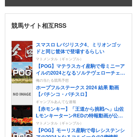
競馬サイト相互RSS
スマスロ Lバジリスク4、ミリオンゴッ
ドと同じ筐体で登場するらしい
マトメンタル（ギャンブル）
【POG】マテラスカイ産駒で母ミニーア
イルの2024となるソルテヴェローチェの
2歳情報
俺の当たる競馬予想
ホープフルステークス 2024 結果 動画
【パチンコ・パチスロ】
ギャンブルあんてな速報
【赤モンキー】「王道から挑戦へ」山佐
LモンキーターンREDの特報動画が公
開！
マトメンタル（ギャンブル）
【POG】モーリス産駒で母レシステンシ
アの2024となるコルベータの2歳情報