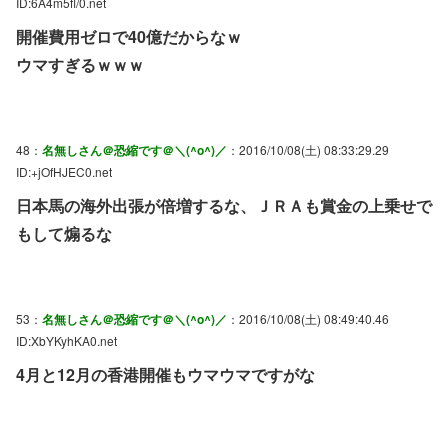
ID:6A4m5fl/0.net
開催費用ゼロで40億だからなｗ
ウマすぎるｗｗｗ
48：
名無しさん＠恐縮です＠＼(^o^)／
：2016/10/08(土) 08:33:29.29
ID:+jOfHJEC0.net
日本馬の海外出張が倍増するな、ＪＲＡも賞金の上乗せで
もして煽るな
53：
名無しさん＠恐縮です＠＼(^o^)／
：2016/10/08(土) 08:49:40.46
ID:XbYKyhKA0.net
4月と12月の香港開催もウマウマですがな