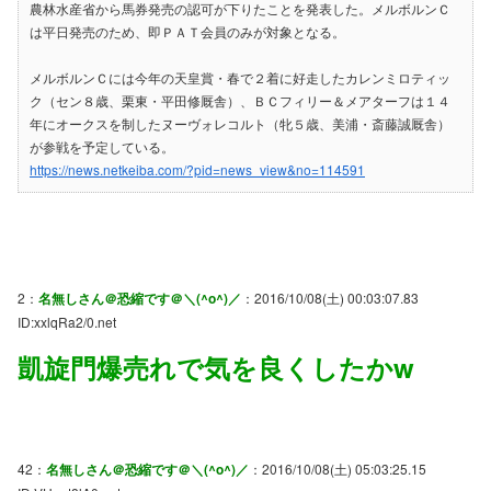
農林水産省から馬券発売の認可が下りたことを発表した。メルボルンＣ
は平日発売のため、即ＰＡＴ会員のみが対象となる。
メルボルンＣには今年の天皇賞・春で２着に好走したカレンミロティッ
ク（セン８歳、栗東・平田修厩舎）、ＢＣフィリー＆メアターフは１４
年にオークスを制したヌーヴォレコルト（牝５歳、美浦・斎藤誠厩舎）
が参戦を予定している。
https://news.netkeiba.com/?pid=news_view&no=114591
2：
名無しさん＠恐縮です＠＼(^o^)／
：2016/10/08(土) 00:03:07.83
ID:xxlqRa2/0.net
凱旋門爆売れで気を良くしたかw
42：
名無しさん＠恐縮です＠＼(^o^)／
：2016/10/08(土) 05:03:25.15