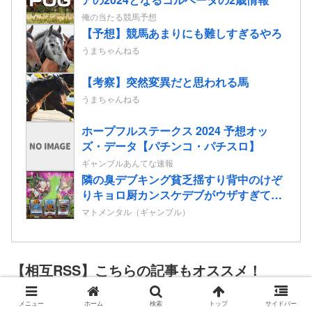
俺の当たる競馬予想
【予想】競馬あまりにも難しすぎるやろ
うまちゃんねる
【考察】突然変異だと思われる馬
うまちゃんねる
ホープフルステークス 2024 予想オッ
ズ・データ【パチンコ・パチスロ】
ギャンブルあんてな速報
隣の臭デブキング貧乏揺すり背中のけぞ
りキョロ厨カンスケデブがウザすぎて心
が折れそう…
マトメンタル（ギャンブル）
【相互RSS】こちらの記事もオススメ！
メニュー
ホーム
検索
トップ
サイドバー
内田有紀『ラストノート』視聴率半減の大苦戦…最後の