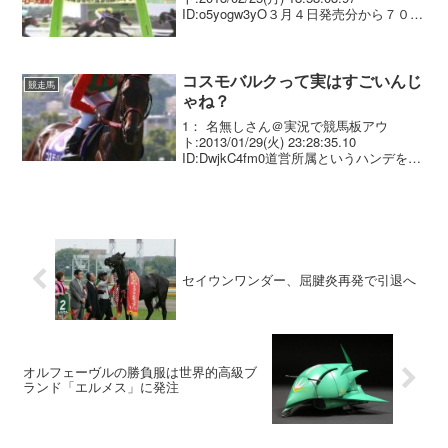
ID:o5yogw3yO３月４日発売分から７００
円だとよ
コスモバルクって実はすごいんじ
競走馬
ゃね？
1： 名無しさん＠実況で競馬板アウ
ト:2013/01/29(火) 23:28:35.10
ID:DwjkC4fm0道営所属というハンデを背
負いながら数年間一線級で戦ってきた 怪
我もせずG1の掲示板に乗ったことは何度
もあるし、結局海外G1を獲...
セイウンワンダー、屈腱炎再発で引退へ
オルフェーヴルの勝負服は世界的高級ブ
ランド「エルメス」に発注