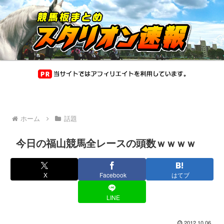
ホーム
話題
今日の福山競馬全レースの頭数ｗｗｗｗ
X
Facebook
はてブ
LINE
2012.10.06