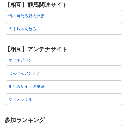
【相互】競馬関連サイト
俺の当たる競馬予想
うまちゃんねる
【相互】アンテナサイト
オールブログ
はんぺんアンテナ
まとめサイト速報SP
マトメンタル
参加ランキング