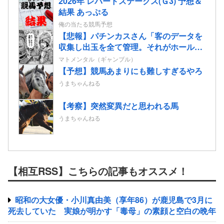
2026年 レパードステークス(Ｇ3) 予想＆
結果 あっぷる
俺の当たる競馬予想
【悲報】パチンカスさん「客のデータを
収集し出玉を全て管理。それがホールコ
ンピューター」
マトメンタル（ギャンブル）
【予想】競馬あまりにも難しすぎるやろ
うまちゃんねる
【考察】突然変異だと思われる馬
うまちゃんねる
【相互RSS】こちらの記事もオススメ！
昭和の大女優・小川真由美（享年86）が鹿児島で3月に
死去していた 実娘が明かす「毒母」の素顔と空白の晩年