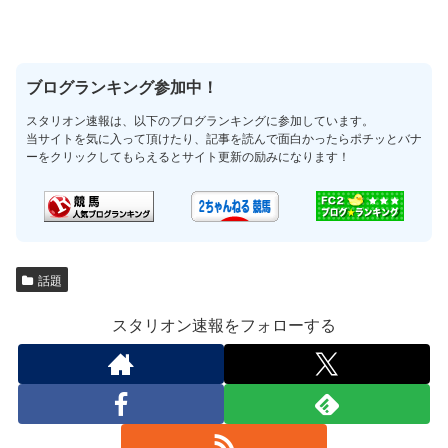
ブログランキング参加中！
スタリオン速報は、以下のブログランキングに参加しています。
当サイトを気に入って頂けたり、記事を読んで面白かったらポチッとバナ
ーをクリックしてもらえるとサイト更新の励みになります！
話題
スタリオン速報をフォローする