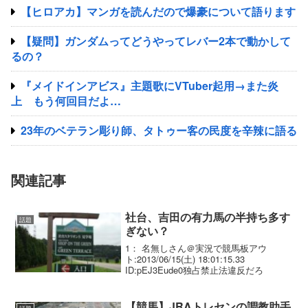
【ヒロアカ】マンガを読んだので爆豪について語ります
【疑問】ガンダムってどうやってレバー2本で動かして
るの？
『メイドインアビス』主題歌にVTuber起用→また炎
上 もう何回目だよ…
23年のベテラン彫り師、タトゥー客の民度を辛辣に語る
関連記事
社台、吉田の有力馬の半持ち多す
話題
ぎない？
1： 名無しさん＠実況で競馬板アウ
ト:2013/06/15(土) 18:01:15.33
ID:pEJ3Eude0独占禁止法違反だろ
【競馬】JRAトレセンの調教助手