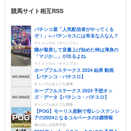
競馬サイト相互RSS
パチンコ屋「人気配信者がやってくる
ぞ！」←パチンカスには有名な人なん？
マトメンタル（ギャンブル）
隣が着席して音量上げ始めた時は渾身の
「マジか…」が出るよね
マトメンタル（ギャンブル）
ホープフルステークス 2024 結果 動画
【パチンコ・パチスロ】
ギャンブルあんてな速報
ホープフルステークス 2024 予想オッ
ズ・データ【パチンコ・パチスロ】
ギャンブルあんてな速報
【POG】モーリス産駒で母レシステンシ
アの2024となるコルベータの2歳情報
俺の当たる競馬予想