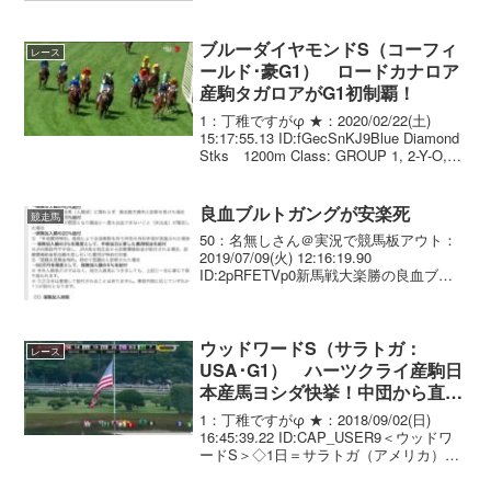
貼り付けられないから小林厩舎に変えた
とのこと
ブルーダイヤモンドS（コーフィ
レース
ールド･豪G1） ロードカナロア
産駒タガロアがG1初制覇！
1：丁稚ですがφ ★：2020/02/22(土)
15:17:55.13 ID:fGecSnKJ9Blue Diamond
Stks 1200m Class: GROUP 1, 2-Y-O,
Set Weights Good3 Time: ...
良血ブルトガングが安楽死
競走馬
50：名無しさん＠実況で競馬板アウト：
2019/07/09(火) 12:16:19.90
ID:2pRFETVp0新馬戦大楽勝の良血ブル
トガングが安楽死 桜花賞馬グランアレグ
リアの全弟で６月２２日に東京の新馬戦
を圧勝したブルトガング（美浦・...
ウッドワードS（サラトガ：
レース
USA･G1） ハーツクライ産駒日
本産馬ヨシダ快挙！中団から直線
外差し切ってダートG1初挑戦初
1：丁稚ですがφ ★：2018/09/02(日)
制覇！
16:45:39.22 ID:CAP_USER9＜ウッドワ
ードS＞◇1日＝サラトガ（アメリカ）
◇G1◇ダート1800メートル◇3歳上◇出
走14頭 日本生まれのハーツクライ産駒ヨ