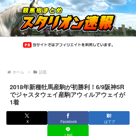
ホーム
話題
2018年新種牡馬産駒が初勝利！6/9阪神5R
でジャスタウェイ産駒アウィルアウェイが
1着
X
Facebook
はてブ
LINE