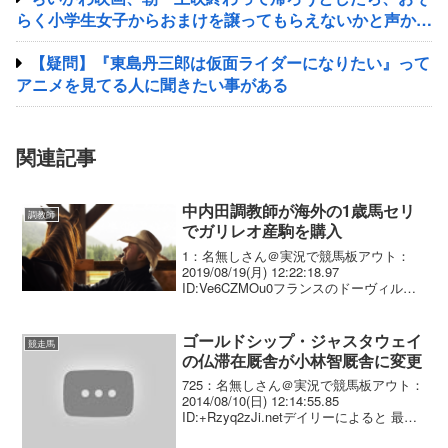
らく小学生女子からおまけを譲ってもらえないかと声かけ
されたので…
【疑問】『東島丹三郎は仮面ライダーになりたい』って
アニメを見てる人に聞きたい事がある
関連記事
中内田調教師が海外の1歳馬セリ
調教師
でガリレオ産駒を購入
1：名無しさん＠実況で競馬板アウト：
2019/08/19(月) 12:22:18.97
ID:Ve6CZMOu0フランスのドーヴィルで
行われているアルカナ社8月1歳セール2日
目（18日）で、中内田充正（みつまさ）
調教師（40）がガリレオ産駒...
ゴールドシップ・ジャスタウェイ
競走馬
の仏滞在厩舎が小林智厩舎に変更
725：名無しさん＠実況で競馬板アウト：
2014/08/10(日) 12:14:55.85
ID:+Rzyq2zJi.netデイリーによると 最初
はバリー厩舎だったけど、馬房にゴムを