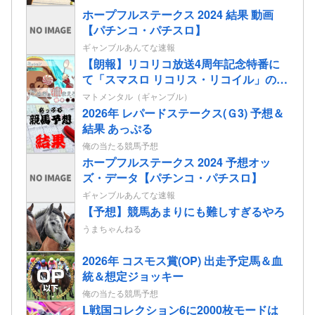
ホープフルステークス 2024 結果 動画
【パチンコ・パチスロ】
ギャンブルあんてな速報
【朗報】リコリコ放送4周年記念特番に
て「スマスロ リコリス・リコイル」の演
出映像”たぬきを掴まえろ”&”姫蒲を倒
マトメンタル（ギャンブル）
せ！”が公開される
2026年 レパードステークス(Ｇ3) 予想＆
結果 あっぷる
俺の当たる競馬予想
ホープフルステークス 2024 予想オッ
ズ・データ【パチンコ・パチスロ】
ギャンブルあんてな速報
【予想】競馬あまりにも難しすぎるやろ
うまちゃんねる
2026年 コスモス賞(OP) 出走予定馬＆血
統＆想定ジョッキー
俺の当たる競馬予想
L戦国コレクション6に2000枚モードは