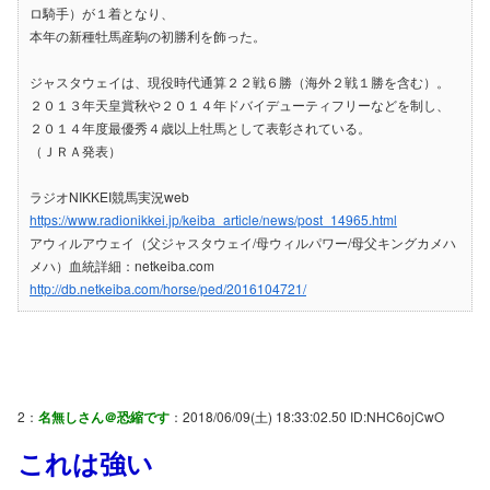
ロ騎手）が１着となり、
本年の新種牡馬産駒の初勝利を飾った。
ジャスタウェイは、現役時代通算２２戦６勝（海外２戦１勝を含む）。
２０１３年天皇賞秋や２０１４年ドバイデューティフリーなどを制し、
２０１４年度最優秀４歳以上牡馬として表彰されている。
（ＪＲＡ発表）
ラジオNIKKEI競馬実況web
https://www.radionikkei.jp/keiba_article/news/post_14965.html
アウィルアウェイ（父ジャスタウェイ/母ウィルパワー/母父キングカメハ
メハ）血統詳細：netkeiba.com
http://db.netkeiba.com/horse/ped/2016104721/
2：
名無しさん＠恐縮です
：2018/06/09(土) 18:33:02.50 ID:NHC6ojCwO
これは強い