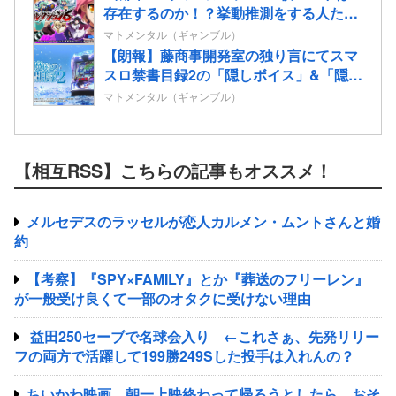
存在するのか！？挙動推測をする人たち
も…
マトメンタル（ギャンブル）
【朗報】藤商事開発室の独り言にてスマ
スロ禁書目録2の「隠しボイス」&「隠し
楽曲（telepath/Real）」解放コマンドが
マトメンタル（ギャンブル）
公開される！
【相互RSS】こちらの記事もオススメ！
メルセデスのラッセルが恋人カルメン・ムントさんと婚
約
【考察】『SPY×FAMILY』とか『葬送のフリーレン』
が一般受け良くて一部のオタクに受けない理由
益田250セーブで名球会入り ←これさぁ、先発リリー
フの両方で活躍して199勝249Sした投手は入れんの？
ちいかわ映画、朝一上映終わって帰ろうとしたら、おそ