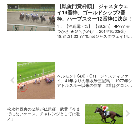
シダ（牡4、W...
【凱旋門賞枠順】 ジャスタウェ
レース
イ14番枠、ゴールドシップ2番
枠、ハープスター12番枠に決定！
1： 【沖縄電 - %】 【39.2m】 ◆??? ＠
つかさ ★＠＼(^o^)／：2014/10/03(金)
18:31:31.23 ???0.netジャスタウェイ14番
枠、ゴールドシップ2番枠、ハープスター
12番枠に決定！/凱旋門賞枠順 ...
ベルモントS(米・G1) ジャスティファ
イ、41年ぶりの無敗米三冠馬！ 1977年シ
アトルスルー以来の偉業 2着はグロンコ
ウスキー
松永幹厩舎の２騎が仏遠征 武豊「今ま
でにないケース。チャレンジとしては壮
大」