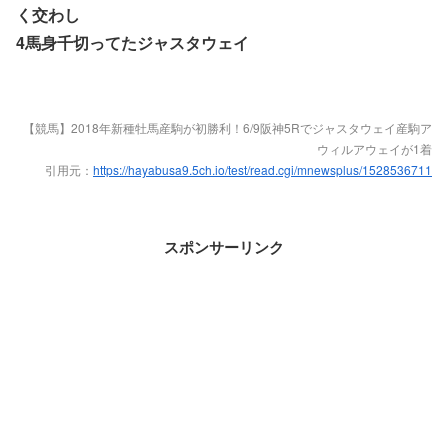
く交わし
4馬身千切ってたジャスタウェイ
【競馬】2018年新種牡馬産駒が初勝利！6/9阪神5Rでジャスタウェイ産駒ア
ウィルアウェイが1着
引用元：
https://hayabusa9.5ch.io/test/read.cgi/mnewsplus/1528536711
スポンサーリンク