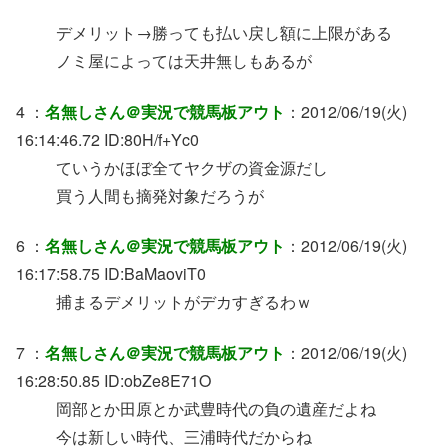
デメリット→勝っても払い戻し額に上限がある
ノミ屋によっては天井無しもあるが
4 ：
名無しさん＠実況で競馬板アウト
：2012/06/19(火)
16:14:46.72 ID:80H/f+Yc0
ていうかほぼ全てヤクザの資金源だし
買う人間も摘発対象だろうが
6 ：
名無しさん＠実況で競馬板アウト
：2012/06/19(火)
16:17:58.75 ID:BaMaoviT0
捕まるデメリットがデカすぎるわｗ
7 ：
名無しさん＠実況で競馬板アウト
：2012/06/19(火)
16:28:50.85 ID:obZe8E71O
岡部とか田原とか武豊時代の負の遺産だよね
今は新しい時代、三浦時代だからね