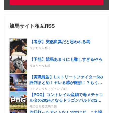
競馬サイト相互RSS
【考察】突然変異だと思われる馬
うまちゃんねる
【予想】競馬あまりにも難しすぎるやろ
うまちゃんねる
【実戦報告】Lストリートファイター6の
評判まとめ！ヤレる感が微妙！？もう稼
働貢献週の予想をするユーザーも！？
マトメンタル（ギャンブル）
【POG】コントレイル産駒で母メチャコ
ルタの2024となるドラゴンバルドの2歳
情報
俺の当たる競馬予想
昨日打ったアイムなんですけど…これ設