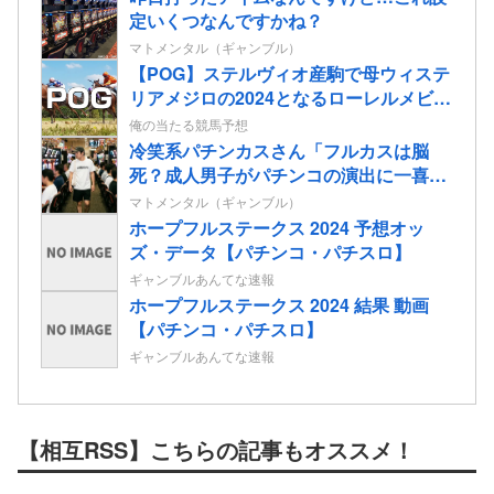
定いくつなんですかね？
マトメンタル（ギャンブル）
【POG】ステルヴィオ産駒で母ウィステ
リアメジロの2024となるローレルメビウ
スの2歳情報
俺の当たる競馬予想
冷笑系パチンカスさん「フルカスは脳
死？成人男子がパチンコの演出に一喜一
憂してる方が脳死なんよ」
マトメンタル（ギャンブル）
ホープフルステークス 2024 予想オッ
ズ・データ【パチンコ・パチスロ】
ギャンブルあんてな速報
ホープフルステークス 2024 結果 動画
【パチンコ・パチスロ】
ギャンブルあんてな速報
【相互RSS】こちらの記事もオススメ！