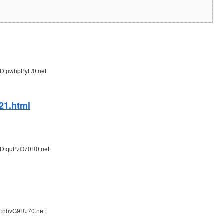
ID:pwhpPyF/0.net
21.html
ID:quPzO70R0.net
D:nbvG9RJ70.net