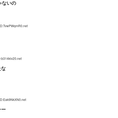
ゃないの
 ID:TvwPWqmR0.net
:b314klv20.net
たな
ID:Eak9NkXN0.net
ーー