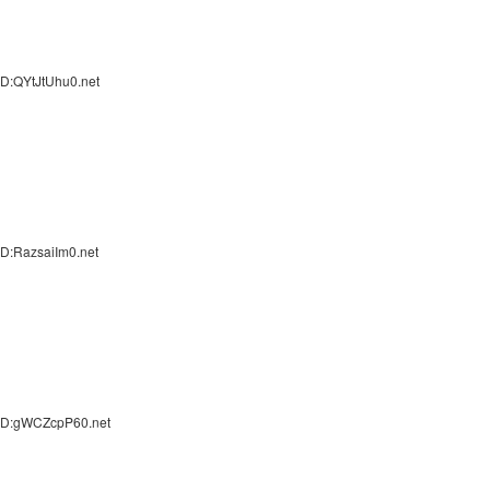
ID:QYtJtUhu0.net
D:RazsaiIm0.net
 ID:gWCZcpP60.net