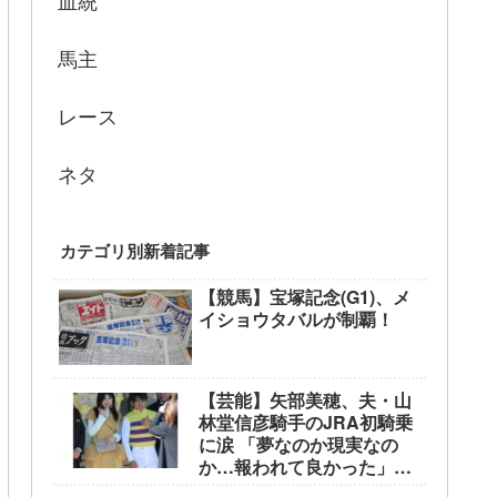
血統
馬主
レース
ネタ
カテゴリ別新着記事
【競馬】宝塚記念(G1)、メ
イショウタバルが制覇！
【芸能】矢部美穂、夫・山
林堂信彦騎手のJRA初騎乗
に涙 「夢なのか現実なの
か…報われて良かった」
東京競馬場で生観戦