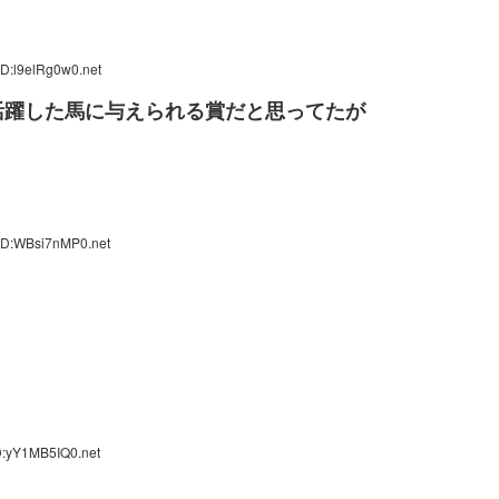
ID:l9elRg0w0.net
活躍した馬に与えられる賞だと思ってたが
ID:WBsi7nMP0.net
D:yY1MB5IQ0.net