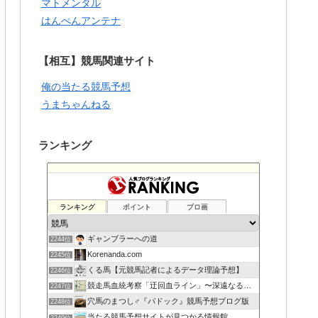
マトメンタル
はんぺんアンテナ
【相互】競馬関連サイト
俺の当たる競馬予想
うまちゃんねる
ランキング
ランキング
ポイント
ブロ画
ギャンブラーへの道
2244位
Korenanda.com
2245位
くる馬【元競馬記者によるデータ理論予想】
2246位
競走馬血統考察「迂回血ライン」〜深遠なる血の連鎖〜
2247位
穴馬のまつし♂『パドック』競馬予想ブログ版
2248位
当たる競馬予想サイトが見つかる情報館
2249位