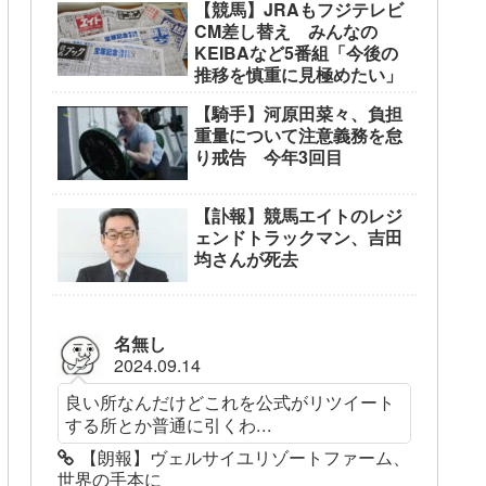
【競馬】JRAもフジテレビ
CM差し替え みんなの
KEIBAなど5番組「今後の
推移を慎重に見極めたい」
【騎手】河原田菜々、負担
重量について注意義務を怠
り戒告 今年3回目
【訃報】競馬エイトのレジ
ェンドトラックマン、吉田
均さんが死去
名無し
2024.09.14
良い所なんだけどこれを公式がリツイート
する所とか普通に引くわ...
【朗報】ヴェルサイユリゾートファーム、
世界の手本に