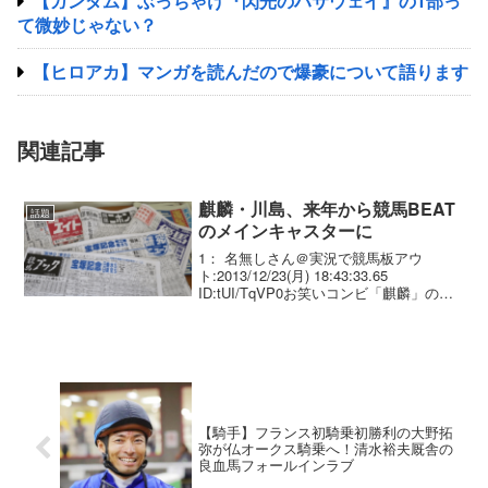
【ガンダム】ぶっちゃけ『閃光のハサウェイ』の1部っ
て微妙じゃない？
【ヒロアカ】マンガを読んだので爆豪について語ります
関連記事
麒麟・川島、来年から競馬BEAT
話題
のメインキャスターに
1： 名無しさん＠実況で競馬板アウ
ト:2013/12/23(月) 18:43:33.65
ID:tUI/TqVP0お笑いコンビ「麒麟」の川
島明（３４）が２３日、大阪市北区の関
西テレビで、競馬生情報番組「競馬ＢＥ
ＡＴ」（日曜午後３時＝関東地区...
【騎手】フランス初騎乗初勝利の大野拓
弥が仏オークス騎乗へ！清水裕夫厩舎の
良血馬フォールインラブ