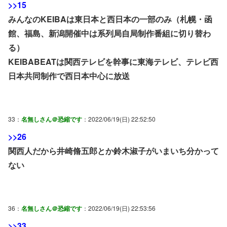
>>15
みんなのKEIBAは東日本と西日本の一部のみ（札幌・函
館、福島、新潟開催中は系列局自局制作番組に切り替わ
る）
KEIBABEATは関西テレビを幹事に東海テレビ、テレビ西
日本共同制作で西日本中心に放送
33：
名無しさん＠恐縮です
：2022/06/19(日) 22:52:50
>>26
関西人だから井崎脩五郎とか鈴木淑子がいまいち分かって
ない
36：
名無しさん＠恐縮です
：2022/06/19(日) 22:53:56
>>33