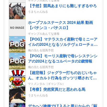
【予想】競馬あまりにも難しすぎるやろ
うまちゃんねる
ホープフルステークス 2024 結果 動画
【パチンコ・パチスロ】
ギャンブルあんてな速報
【POG】マテラスカイ産駒で母ミニーア
イルの2024となるソルテヴェローチェの
2歳情報
俺の当たる競馬予想
【POG】モーリス産駒で母レシステンシ
アの2024となるコルベータの2歳情報
俺の当たる競馬予想
【超悲報】ジャグラー打ちのおじいちゃ
ん、オカルト行為をガッツリ晒されてし
まう…
マトメンタル（ギャンブル）
【考察】突然変異だと思われる馬
うまちゃんねる
デカヘソ喰種でLT入ると周りからの「駆