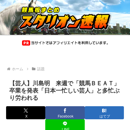
ホーム
話題
【芸人】川島明 来週で「競馬ＢＥＡＴ」
卒業を発表「日本一忙しい芸人」と多忙ぶ
り労われる
X
Facebook
はてブ
LINE