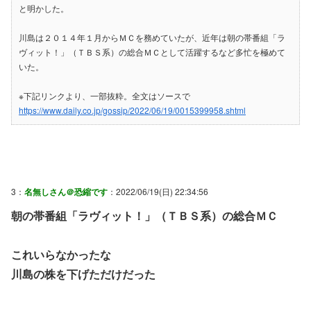
と明かした。
川島は２０１４年１月からＭＣを務めていたが、近年は朝の帯番組「ラ
ヴィット！」（ＴＢＳ系）の総合ＭＣとして活躍するなど多忙を極めて
いた。
※下記リンクより、一部抜粋。全文はソースで
https://www.daily.co.jp/gossip/2022/06/19/0015399958.shtml
3：
名無しさん＠恐縮です
：2022/06/19(日) 22:34:56
朝の帯番組「ラヴィット！」（ＴＢＳ系）の総合ＭＣ
これいらなかったな
川島の株を下げただけだった