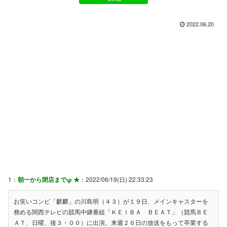
2022.06.20
1：
朝一から閉店までφ ★
：2022/06/19(日) 22:33:23
お笑いコンビ「麒麟」の川島明（４３）が１９日、メインキャスターを
務める関西テレビの競馬中継番組「ＫＥＩＢＡ ＢＥＡＴ」（競馬ＢＥ
ＡＴ、日曜、後３・００）に出演。来週２６日の放送をもって卒業する