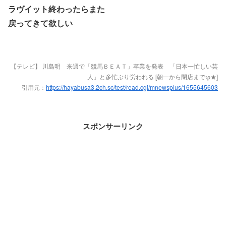
ラヴイット終わったらまた
戻ってきて欲しい
【テレビ】 川島明 来週で「競馬ＢＥＡＴ」卒業を発表 「日本一忙しい芸
人」と多忙ぶり労われる [朝一から閉店までφ★]
引用元：
https://hayabusa3.2ch.sc/test/read.cgi/mnewsplus/1655645603
スポンサーリンク