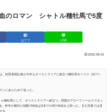
血のロマン シャトル種牡馬で5度
はてブ
LINE
2022.08.02
は、松田直樹記者が今年もオーストラリアに旅立つ種牡馬モーリス（牡11）
マンにあらためて迫った。
トル種牡馬として、オーストラリアへ旅立つ。同国のアローフィールドスタッ
る。昨年の種付け頭数156頭は日本での同146頭を上回った。立ち写真では舌
せる。