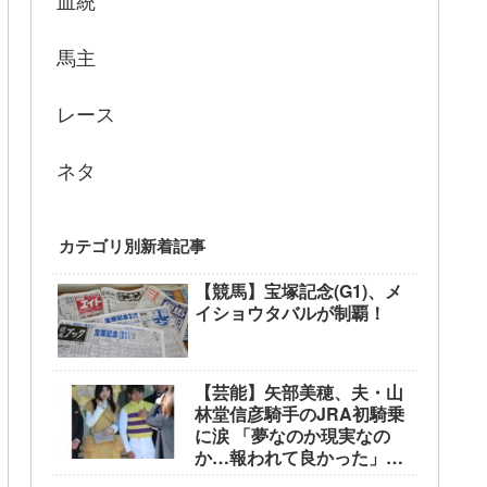
血統
馬主
レース
ネタ
カテゴリ別新着記事
【競馬】宝塚記念(G1)、メ
イショウタバルが制覇！
【芸能】矢部美穂、夫・山
林堂信彦騎手のJRA初騎乗
に涙 「夢なのか現実なの
か…報われて良かった」
東京競馬場で生観戦