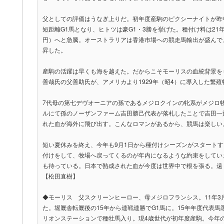
父としての評価はうなぎ上りだ。初年度産駒のピクシーナイトが昨
短距離G1馬となり、ヒトツは豪G1・3勝を挙げた。種付け料は21年の4
円）へと急騰。オーストラリアは香港市場への競走馬輸出が盛んで
昇した。
産駒の活躍は早くも海を越えた。だからこそモーリスの血統背景を
善哉氏の父善助氏が、アメリカより1929年（昭4）に導入した繁
7代母の第七デヴオーニアの孫であるメジロクインの牝系がメジロ牧
ルにて孫のノーザンファーム吉田勝己代表が落札したことで吉田一
れた血が海外に飛び出す。こんなロマンがあるから、競馬は楽しい
短い夏休みを終え、今年も9月1日から種付けシーズンがスタートす
付けをして、牧場へ戻ってくるのが年内になるような約束をしていま
も待っている。日本で熟成された血が今度は世界中で根を張る。遠
【松田直樹】
◆モーリス 父スクリーンヒーロー、母メジロフランシス。11年3
た。堀厩舎転厩後の15年から連戦連勝でG1馬に。15年年度代表馬選
リオンステーションで種牡馬入り。現4歳世代が初年度産駒。今年のセ