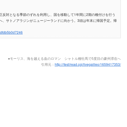
正反対となる季節のずれを利用し、国を移動して1年間に2期の種付けを行う
へ、サトノアラジンがニュージーランドに向かう。3頭は年末に帰国予定。帰
e9dfdb5b0d7246
●モーリス、海を越える血のロマン シャトル種牡馬で5度目の豪州滞在へ
引用元：
http:///test/read.cgi/livegalileo/1659417353/