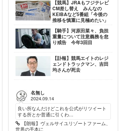
【競馬】JRAもフジテレビ
CM差し替え みんなの
KEIBAなど5番組「今後の
推移を慎重に見極めたい」
【騎手】河原田菜々、負担
重量について注意義務を怠
り戒告 今年3回目
【訃報】競馬エイトのレジ
ェンドトラックマン、吉田
均さんが死去
名無し
2024.09.14
良い所なんだけどこれを公式がリツイート
する所とか普通に引くわ...
【朗報】ヴェルサイユリゾートファーム、
世界の手本に