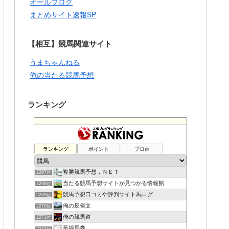
オールブログ
まとめサイト速報SP
【相互】競馬関連サイト
うまちゃんねる
俺の当たる競馬予想
ランキング
ランキング
ポイント
ブロ画
複勝競馬予想．ＮＥＴ
2267位
当たる競馬予想サイトが見つかる情報館
2268位
競馬予想口コミや評判サイト馬ログ
2269位
俺の反省文
2270位
俺の競馬道
2271位
至福馬券
2272位