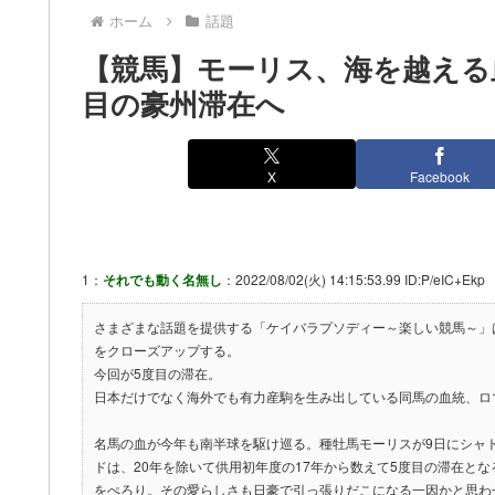
ホーム
話題
【競馬】モーリス、海を越える
目の豪州滞在へ
X
Facebook
1：
それでも動く名無し
：2022/08/02(火) 14:15:53.99 ID:P/eIC+Ekp
さまざまな話題を提供する「ケイバラプソディー～楽しい競馬～」
をクローズアップする。
今回が5度目の滞在。
日本だけでなく海外でも有力産駒を生み出している同馬の血統、ロ
名馬の血が今年も南半球を駆け巡る。種牡馬モーリスが9日にシャ
ドは、20年を除いて供用初年度の17年から数えて5度目の滞在とな
をぺろり。その愛らしさも日豪で引っ張りだこになる一因かと思わ