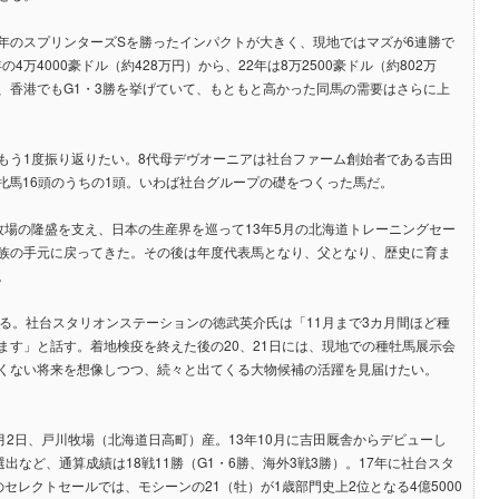
年のスプリンターズSを勝ったインパクトが大きく、現地ではマズが6連勝で
万4000豪ドル（約428万円）から、22年は8万2500豪ドル（約802万
、香港でもG1・3勝を挙げていて、もともと高かった同馬の需要はさらに上
もう1度振り返りたい。8代母デヴオーニアは社台ファーム創始者である吉田
殖牝馬16頭のうちの1頭。いわば社台グループの礎をつくった馬だ。
場の隆盛を支え、日本の生産界を巡って13年5月の北海道トレーニングセー
族の手元に戻ってきた。その後は年度代表馬となり、父となり、歴史に育ま
。
る。社台スタリオンステーションの徳武英介氏は「11月まで3カ月間ほど種
す」と話す。着地検疫を終えた後の20、21日には、現地での種牡馬展示会
くない将来を想像しつつ、続々と出てくる大物候補の活躍を見届けたい。
月2日、戸川牧場（北海道日高町）産。13年10月に吉田厩舎からデビューし
出など、通算成績は18戦11勝（G1・6勝、海外3戦3勝）。17年に社台スタ
レクトセールでは、モシーンの21（牡）が1歳部門史上2位となる4億5000