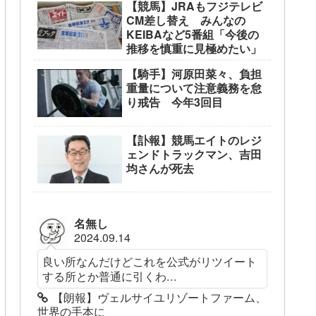
【競馬】JRAもフジテレビ
CM差し替え みんなの
KEIBAなど5番組「今後の
推移を慎重に見極めたい」
【騎手】河原田菜々、負担
重量について注意義務を怠
り戒告 今年3回目
【訃報】競馬エイトのレジ
ェンドトラックマン、吉田
均さんが死去
名無し
2024.09.14
良い所なんだけどこれを公式がリツイート
する所とか普通に引くわ...
【朗報】ヴェルサイユリゾートファーム、
世界の手本に