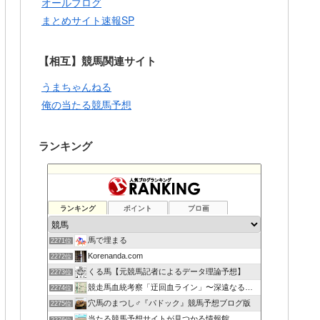
オールブログ
まとめサイト速報SP
【相互】競馬関連サイト
うまちゃんねる
俺の当たる競馬予想
ランキング
ランキング
ポイント
ブロ画
馬で埋まる
2271位
Korenanda.com
2272位
くる馬【元競馬記者によるデータ理論予想】
2273位
競走馬血統考察「迂回血ライン」〜深遠なる血の連鎖〜
2274位
穴馬のまつし♂『パドック』競馬予想ブログ版
2275位
当たる競馬予想サイトが見つかる情報館
2276位