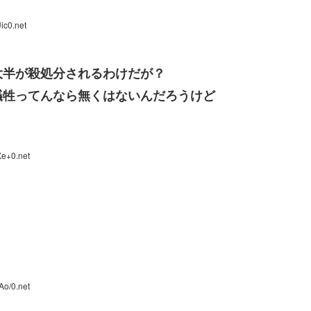
ic0.net
大半が殺処分されるわけだが？
犠牲ってんなら無くはないんだろうけど
Xe+0.net
Ao/0.net