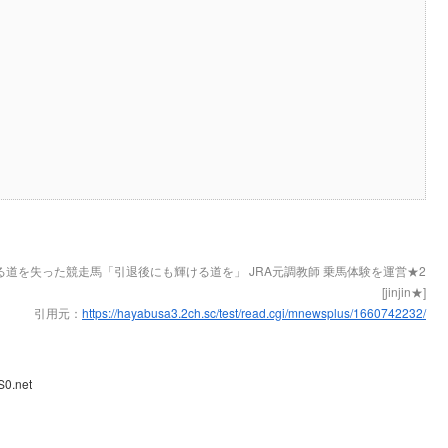
る道を失った競走馬「引退後にも輝ける道を」 JRA元調教師 乗馬体験を運営★2
[jinjin★]
引用元：
https://hayabusa3.2ch.sc/test/read.cgi/mnewsplus/1660742232/
S0.net