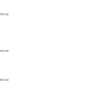
O0.net
m0.net
l50.net