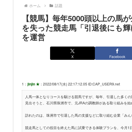
ホーム
話題
【競馬】毎年5000頭以上の馬
を失った競走馬「引退後にも輝け
を運営
X
Facebook
1：
jinjin ★
：2022/08/17(水) 22:17:12.05 ID:CAP_USER9.net
人馬一体となりコースを駆ける競馬ですが、毎年、引退した多くの
見出そうと、石川県珠洲市で、元JRAの調教師がある取り組みを始
訪れたのは、珠洲市で引退した馬の支援などに取り組む企業「みん
競走馬としての役目を終えた馬に試乗できる体験プランを、今月1