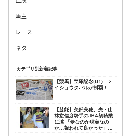
血統
馬主
レース
ネタ
カテゴリ別新着記事
【競馬】宝塚記念(G1)、メ
イショウタバルが制覇！
【芸能】矢部美穂、夫・山
林堂信彦騎手のJRA初騎乗
に涙 「夢なのか現実なの
か…報われて良かった」
東京競馬場で生観戦