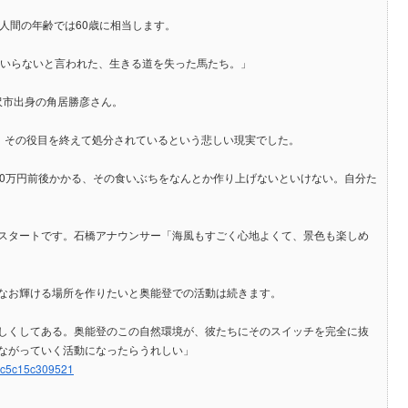
人間の年齢では60歳に相当します。
もいらないと言われた、生きる道を失った馬たち。」
沢市出身の角居勝彦さん。
馬が、その役目を終えて処分されているという悲しい現実でした。
10万円前後かかる、その食いぶちをなんとか作り上げないといけない。自分た
スタートです。石橋アナウンサー「海風もすごく心地よくて、景色も楽しめ
なお輝ける場所を作りたいと奥能登での活動は続きます。
しくしてある。奥能登のこの自然環境が、彼たちにそのスイッチを完全に抜
ながっていく活動になったらうれしい」
b4c5c15c309521