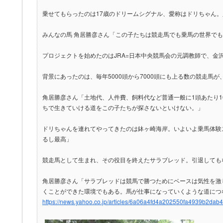
乗せてもらったのは17歳のドリームシグナル、愛称はドリちゃん。
みんなの馬 角居勝彦さん「この子たちは競走馬でも乗馬の世界で
プロジェクトを始めたのはJRA=日本中央競馬会の元調教師で、金
背景にあったのは、毎年5000頭から7000頭にも上る数の競走
角居勝彦さん「土地代、人件費、飼料代など普通一般に1頭あたり
ちで生きていける道をこの子たちが探さないといけない。」
ドリちゃんを連れてやってきたのは鉢ヶ崎海岸。いよいよ乗馬体験
るし最高」
競走馬として生まれ、その役目を終えたサラブレッド。引退しても
角居勝彦さん「サラブレッドは競馬で勝つためにベースは気性を激
くことができた環境でもある。馬が仕事になっていくような道につ
https://news.yahoo.co.jp/articles/6a06a4fd4a202550fa4939b2da