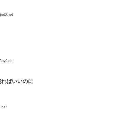
jmt0.net
Ccy0.net
売ればいいのに
.net