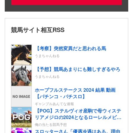
競馬サイト相互RSS
【考察】突然変異だと思われる馬
うまちゃんねる
【予想】競馬あまりにも難しすぎるやろ
うまちゃんねる
ホープフルステークス 2024 結果 動画
【パチンコ・パチスロ】
ギャンブルあんてな速報
【POG】ステルヴィオ産駒で母ウィステ
リアメジロの2024となるローレルメビウ
スの2歳情報
俺の当たる競馬予想
スロッターさん「優遇冷遇はある。理由