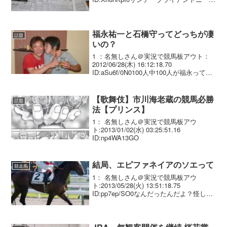
ンに続くポジションにいて好きだったの
に・・・残念
福永祐一と石橋守ってどっちが凄
話題
いの？
1 ：名無しさん＠実況で競馬板アウト：
2012/06/28(木) 16:12:18.70
ID:aSu6f/0N0100人中100人が福永って言
うだろう2 ：名無しさん＠実況で競馬板
アウト：2012/06/28(木) 16:13:40.10...
【歌舞伎】市川海老蔵の競馬必勝
話題
法【プリンス】
1： 名無しさん＠実況で競馬板アウ
ト:2013/01/02(水) 03:25:51.16
ID:np4WA13GO
結局、エピファネイアのソエって
競走馬
1： 名無しさん＠実況で競馬板アウ
ト:2013/05/28(火) 13:51:18.75
ID:pp7ep/SO0なんだったんだよ？怪しい
状態だから包み隠さず話しただけで 実際
大したことなかったの？ 追い切りコース
まで変えたのに