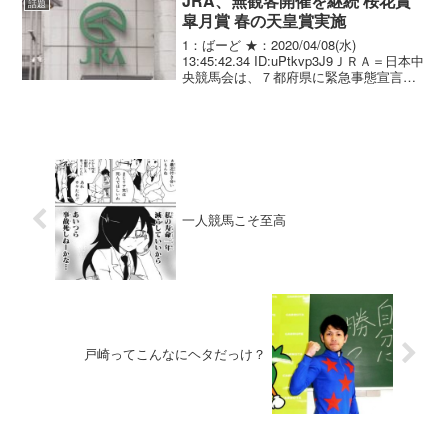
JRA、無観客開催を継続 桜花賞
話題
皐月賞 春の天皇賞実施
1：ばーど ★：2020/04/08(水)
13:45:42.34 ID:uPtkvp3J9ＪＲＡ＝日本中
央競馬会は、７都府県に緊急事態宣言が
行われるなか、この週末以降も引き続
き、無観客での開催を決め、Ｇ１レース
の桜花賞などが予定どおり行わ...
一人競馬こそ至高
戸崎ってこんなにヘタだっけ？