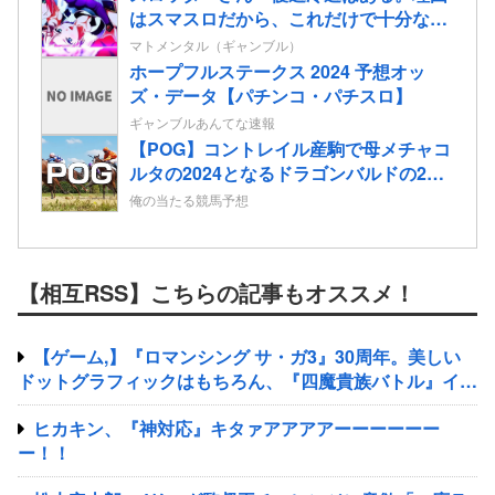
はスマスロだから、これだけで十分なん
だよね」
マトメンタル（ギャンブル）
ホープフルステークス 2024 予想オッ
ズ・データ【パチンコ・パチスロ】
ギャンブルあんてな速報
【POG】コントレイル産駒で母メチャコ
ルタの2024となるドラゴンバルドの2歳
情報
俺の当たる競馬予想
【相互RSS】こちらの記事もオススメ！
【ゲーム,】『ロマンシング サ・ガ3』30周年。美しい
ドットグラフィックはもちろん、『四魔貴族バトル』イト
ケンサウンドが心に残る
ヒカキン、『神対応』キタァアアアアーーーーーー
ー！！