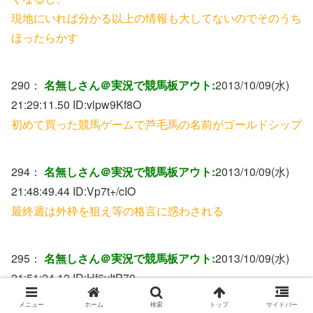
現地にいれば分かる以上の情報も大してないのでそのうち
ほったらかす
290：
名無しさん＠実況で競馬板アウト:
2013/10/09(水)
21:29:11.50 ID:
vlpw9Kf8O
初めて買った競馬ゲームで芦毛馬の名前がゴールドシップ
294：
名無しさん＠実況で競馬板アウト:
2013/10/09(水)
21:48:49.44 ID:
Vp7t+/cIO
最終週は外枠を狙え等の格言に惑わされる
295：
名無しさん＠実況で競馬板アウト:
2013/10/09(水)
21:51:24.12 ID:
Hf6yItP70
柴田善臣を先生と言い出す
メニュー
ホーム
検索
トップ
サイドバー