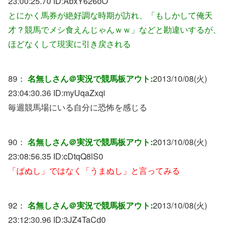
23:00:25.70 ID:
AbxY626oO
とにかく馬券が絶好調な時期が訪れ、「もしかして俺天
才？競馬でメシ食えんじゃんｗｗ」などと勘違いするが、
ほどなくして現実に引き戻される
89：
名無しさん＠実況で競馬板アウト:
2013/10/08(火)
23:04:30.36 ID:
myUqaZxqi
毎週競馬場にいる自分に恐怖を感じる
90：
名無しさん＠実況で競馬板アウト:
2013/10/08(火)
23:08:56.35 ID:
cDtqQ8lS0
「ばぬし」ではなく「うまぬし」と言ってみる
92：
名無しさん＠実況で競馬板アウト:
2013/10/08(火)
23:12:30.96 ID:
3JZ4TaCd0