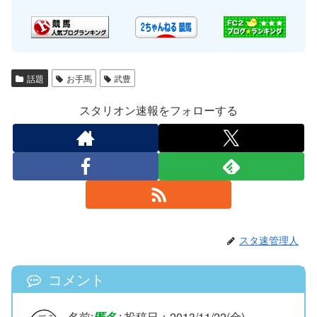
話題
お手馬
武豊
スタリオン速報をフォローする
スタ速管理人
コメント
名前:
匿名
:
投稿日：2013/11/22(金)