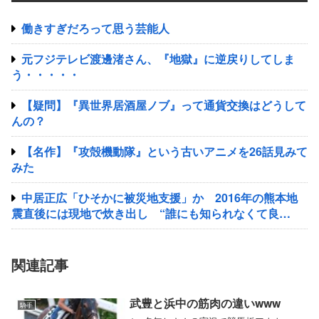
働きすぎだろって思う芸能人
元フジテレビ渡邊渚さん、『地獄』に逆戻りしてしま
う・・・・・
【疑問】『異世界居酒屋ノブ』って通貨交換はどうして
んの？
【名作】『攻殻機動隊』という古いアニメを26話見みて
みた
中居正広「ひそかに被災地支援」か 2016年の熊本地
震直後には現地で炊き出し “誰にも知られなくて良
い”と、むしろ強まる福祉活動への思い
関連記事
武豊と浜中の筋肉の違いwww
騎手