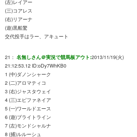
(左)レイアー
(三)コアレス
(右)リアーナ
(遊)黒船驚
交代投手はラー、アキュート
21：
名無しさん＠実況で競馬板アウト:
2013/11/19(火)
21:12:53.12 ID:
oDy7WhKB0
1 (中)ダノンシャーク
2 (二)アロマティコ
3 (右)ジャスタウェイ
4 (三)エピファネイア
5 (一)ワールドエース
6 (遊)ブライトライン
7 (左)モンドシャルナ
8 (捕)ルルーシュ