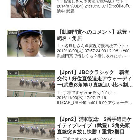
1：名無しさん＠実況で競馬板アウト：
2014/07/03(木) 21:13:13.87 ID:txOIl48F0
浜中 武豊
【凱旋門賞へのコメント】武豊・
調教師
蛯名・角居
1 ：名無しさん＠実況で競馬板アウト：
2012/10/09(火) 07:57:24.99 ID:i9BjnlF00
凱旋門賞で惜しくも２着に敗れたオルフ
ェーヴルに、武豊騎手らがコメントし
た。 ▼武豊 凱旋門賞のレースはちょうど
空の上（帰国便の...
【Jpn1】JBCクラシック 覇者
レース
交代！好位直後追走アウォーディ
ー(武豊)3角捲り直線追い比べ制し
ダート無傷6連勝！G1初制覇
1：丁稚ですがφ ★＠＼(^o^)／：
2016/11/03(木) 17:07:17.16
ID:CAP_USER9.net01 6 09 アウォーディ
ー JRA 牡 6 57.0
武 豊.(JRA) 松永幹 504 ....
【Jpn2】浦和記念 2番手追走ケ
レース
イティブレイブ（武豊）3角先頭
直線突き放し快勝！重賞3勝目
1：丁稚ですがφ ★＠＼(^o^)／：