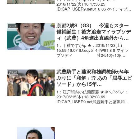
2016/11/22(火) 16:47:36.25
ID:CAP_USER9.net01 6 06 ケイティブレ
イブ JRA 牡 3 55.0
武 豊.(JRA) 目野哲 489 ...
京都2歳S（G3） 今週もスター
レース
候補誕生！後方追走マイラプソデ
ィ（武豊）4角進出直線外から突
き抜け完勝！無傷3連勝
1：丁稚ですがφ ★：2019/11/23(土)
15:59:16.07 ID:eqv5T4HW91 8 8 マイラ
プソディ 牡2/510(+10)/
2.01.5 .---. 武 豊 55.0 友
道 康夫 2 6 ...
武豊騎手と藤沢和雄調教師が4年
調教師
ぶりに「和解」!? あの「屈辱エピ
ソード」から15年…
1：江戸領内小仏蘭西藩 ★＠＼(^o^)／：
2017/06/15(木) 18:02:03.69
ID:CAP_USER9.net武豊騎手と藤沢和雄
調教師が4年ぶりに「和解」!? あの「屈辱
エピソード」から15年......今年ついに"悲
願"...