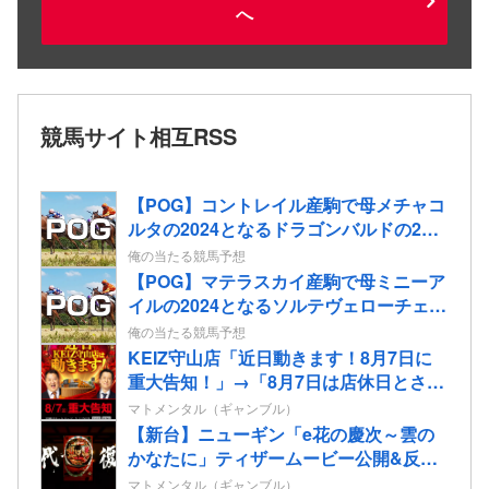
へ
競馬サイト相互RSS
【POG】コントレイル産駒で母メチャコ
ルタの2024となるドラゴンバルドの2歳
情報
俺の当たる競馬予想
【POG】マテラスカイ産駒で母ミニーア
イルの2024となるソルテヴェローチェの
2歳情報
俺の当たる競馬予想
KEIZ守山店「近日動きます！8月7日に
重大告知！」→「8月7日は店休日とさせ
て頂きます」
マトメンタル（ギャンブル）
【新台】ニューギン「e花の慶次～雲の
かなたに」ティザームービー公開&反応
まとめ！休眠層ユーザーからパチンコ復
マトメンタル（ギャンブル）