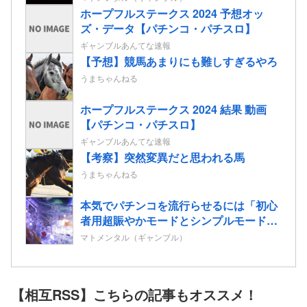
帰の声も！
ホープフルステークス 2024 予想オッ
ズ・データ【パチンコ・パチスロ】
ギャンブルあんてな速報
【予想】競馬あまりにも難しすぎるやろ
うまちゃんねる
ホープフルステークス 2024 結果 動画
【パチンコ・パチスロ】
ギャンブルあんてな速報
【考察】突然変異だと思われる馬
うまちゃんねる
本気でパチンコを流行らせるには「初心
者用超賑やかモードとシンプルモード搭
載」「コテスタフェアスタなんでもいい
マトメンタル（ギャンブル）
からボーダー3維持」この2つだけでいい
と思う
【相互RSS】こちらの記事もオススメ！