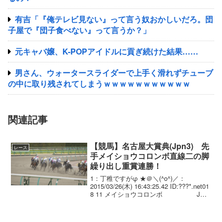
有吉「『俺テレビ見ない』って言う奴おかしいだろ。団
子屋で『団子食べない』って言うか？」
元キャバ嬢、K-POPアイドルに貢ぎ続けた結果……
男さん、ウォータースライダーで上手く滑れずチューブ
の中に取り残されてしまうｗｗｗｗｗｗｗｗｗｗｗ
関連記事
【競馬】名古屋大賞典(Jpn3) 先
レース
手メイショウコロンボ直線二の脚
繰り出し重賞連勝！
1：丁稚ですがφ ★＠＼(^o^)／：
2015/03/26(木) 16:43:25.42 ID:???*.net01
8 11 メイショウコロンボ JRA
牡 6 55.0 武幸四.(JRA) 角田晃 498 5
2:00:8...