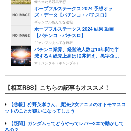
スの2歳情報
俺の当たる競馬予想
ホープフルステークス 2024 予想オッ
ズ・データ【パチンコ・パチスロ】
ギャンブルあんてな速報
ホープフルステークス 2024 結果 動画
【パチンコ・パチスロ】
ギャンブルあんてな速報
パチンコ業界、経営法人数は10年間で半
減するも総売上高は12兆超え、黒字企業
割合はコロナ前の水準に回復
マトメンタル（ギャンブル）
【相互RSS】こちらの記事もオススメ！
【悲報】狩野英孝さん、魔法少女アニメのオトモマスコ
ットのことが嫌いになってしまう
【疑問】ガンダムってどうやってレバー2本で動かして
るの？