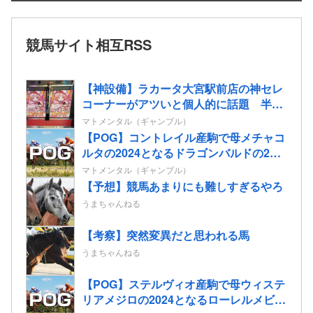
競馬サイト相互RSS
【神設備】ラカータ大宮駅前店の神セレ
コーナーがアツいと個人的に話題 半個
室島+スマホミラーモニターを搭載
マトメンタル（ギャンブル）
【POG】コントレイル産駒で母メチャコ
ルタの2024となるドラゴンバルドの2歳
情報
マトメンタル（ギャンブル）
【予想】競馬あまりにも難しすぎるやろ
うまちゃんねる
【考察】突然変異だと思われる馬
うまちゃんねる
【POG】ステルヴィオ産駒で母ウィステ
リアメジロの2024となるローレルメビウ