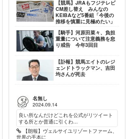
【競馬】JRAもフジテレビ
CM差し替え みんなの
KEIBAなど5番組「今後の
推移を慎重に見極めたい」
【騎手】河原田菜々、負担
重量について注意義務を怠
り戒告 今年3回目
【訃報】競馬エイトのレジ
ェンドトラックマン、吉田
均さんが死去
名無し
2024.09.14
良い所なんだけどこれを公式がリツイート
する所とか普通に引くわ...
【朗報】ヴェルサイユリゾートファーム、
世界の手本に