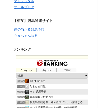
マトメンタル
オールブログ
【相互】競馬関連サイト
俺の当たる競馬予想
うまちゃんねる
ランキング
ランキング
ポイント
ブロ画
Art of the Life
2248位
たまたま日記
2249位
たく 競馬予想
2250位
競馬調教分析委員会
2251位
競走馬血統考察「迂回血ライン」〜深遠なる血の連鎖〜
2252位
当たる競馬予想サイトが見つかる情報館
2253位