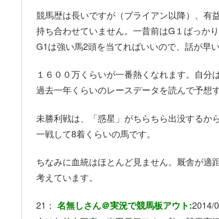
競馬歴は長いですが（ブライアン以降）、有
持ち合わせていません。一昔前はG１ばっか
G1は強い馬2頭を当てればいいので、話が早
１６００万くらいが一番熱くなれます。自分
過去一年くらいのレースデータを読んで予想
未勝利戦は、「惑星」がちらちら出没するか
一戦して8着くらいの馬です。
ちなみに血統はほとんど見ません。厩舎が適
考えています。
21：
2014/0
名無しさん＠実況で競馬板アウト: