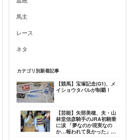
血統
馬主
レース
ネタ
カテゴリ別新着記事
【競馬】宝塚記念(G1)、メ
イショウタバルが制覇！
【芸能】矢部美穂、夫・山
林堂信彦騎手のJRA初騎乗
に涙 「夢なのか現実なの
か…報われて良かった」
東京競馬場で生観戦