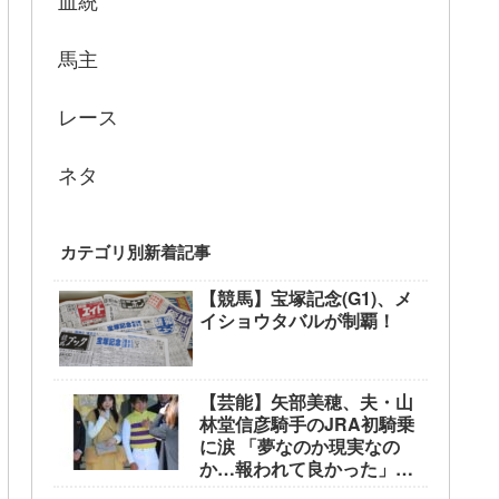
血統
馬主
レース
ネタ
カテゴリ別新着記事
【競馬】宝塚記念(G1)、メ
イショウタバルが制覇！
【芸能】矢部美穂、夫・山
林堂信彦騎手のJRA初騎乗
に涙 「夢なのか現実なの
か…報われて良かった」
東京競馬場で生観戦