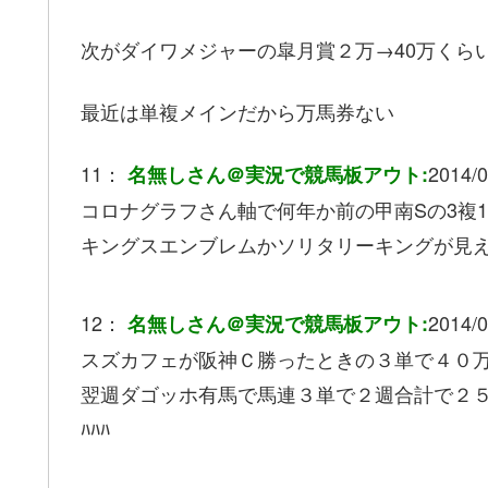
次がダイワメジャーの皐月賞２万→40万くら
最近は単複メインだから万馬券ない
11：
2014/0
名無しさん＠実況で競馬板アウト:
コロナグラフさん軸で何年か前の甲南Sの3複1
キングスエンブレムかソリタリーキングが見
12：
2014/0
名無しさん＠実況で競馬板アウト:
スズカフェが阪神Ｃ勝ったときの３単で４０
翌週ダゴッホ有馬で馬連３単で２週合計で２
ﾊﾊﾊ