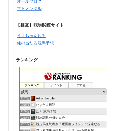
オールブログ
マトメンタル
【相互】競馬関連サイト
うまちゃんねる
俺の当たる競馬予想
ランキング
ランキング
ポイント
ブロ画
Art of the Life
2247位
たまたま日記
2248位
たく 競馬予想
2249位
競馬調教分析委員会
2250位
競走馬血統考察「迂回血ライン」〜深遠なる血の連鎖〜
2251位
当たる競馬予想サイトが見つかる情報館
2252位