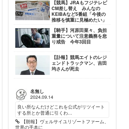
【競馬】JRAもフジテレビ
CM差し替え みんなの
KEIBAなど5番組「今後の
推移を慎重に見極めたい」
【騎手】河原田菜々、負担
重量について注意義務を怠
り戒告 今年3回目
【訃報】競馬エイトのレジ
ェンドトラックマン、吉田
均さんが死去
名無し
2024.09.14
良い所なんだけどこれを公式がリツイート
する所とか普通に引くわ...
【朗報】ヴェルサイユリゾートファーム、
世界の手本に